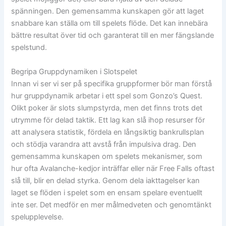
spänningen. Den gemensamma kunskapen gör att laget
snabbare kan ställa om till spelets flöde. Det kan innebära
bättre resultat över tid och garanterat till en mer fängslande
spelstund.
Begripa Gruppdynamiken i Slotspelet
Innan vi ser vi ser på specifika gruppformer bör man förstå
hur gruppdynamik arbetar i ett spel som Gonzo’s Quest.
Olikt poker är slots slumpstyrda, men det finns trots det
utrymme för delad taktik. Ett lag kan slå ihop resurser för
att analysera statistik, fördela en långsiktig bankrullsplan
och stödja varandra att avstå från impulsiva drag. Den
gemensamma kunskapen om spelets mekanismer, som
hur ofta Avalanche-kedjor inträffar eller när Free Falls oftast
slå till, blir en delad styrka. Genom dela iakttagelser kan
laget se flöden i spelet som en ensam spelare eventuellt
inte ser. Det medför en mer målmedveten och genomtänkt
spelupplevelse.