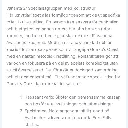
Varianta 2: Specialistgruppen med Rollstruktur
Här utnyttjar laget allas förmågor genom att ge ut specifika
roller, likt i ett elitlag. En person kan ansvara för bankrullen
och budgeten, en annan notera hur ofta bonusrundor
kommer, medan en tredje granskar de mest lönsamma
Avalanche-kedjorna. Modellen är analysinriktad och är
idealisk för seriösa spelare som vill angripa Gonzo’s Quest
med en nästan metodisk inställning. Rollstrukturen gör att
var och en fokusera på en del av spelets komplexitet utan
att bli överbelastad. Det förutsätter dock god samordning
och ett gemensamt mål. Ett välfungerande specialistlag för
Gonzo’s Quest kan inneha dessa roller:
Kassaansvarig: Sköter den gemensamma kassan
och bokför alla insättningar och utbetalningar.
Spelstrateg: Noterar genomsnittlig längd på
Avalanche-sekvenser och hur ofta Free Falls
startas.