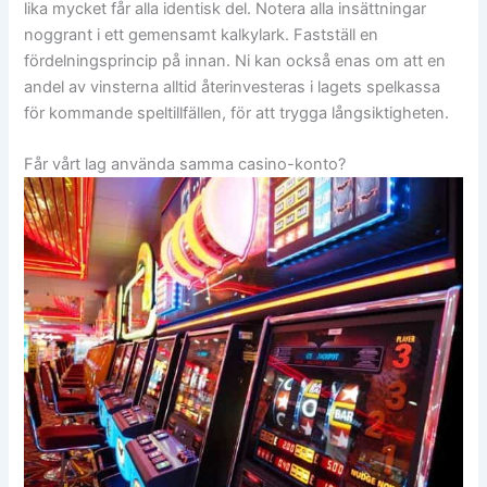
lika mycket får alla identisk del. Notera alla insättningar
noggrant i ett gemensamt kalkylark. Fastställ en
fördelningsprincip på innan. Ni kan också enas om att en
andel av vinsterna alltid återinvesteras i lagets spelkassa
för kommande speltillfällen, för att trygga långsiktigheten.
Får vårt lag använda samma casino-konto?