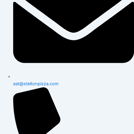
eat@steltonpizza.com