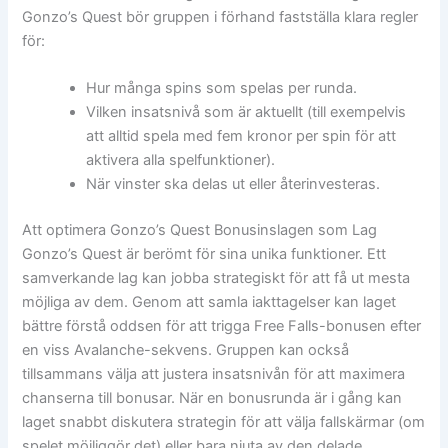
Gonzo’s Quest bör gruppen i förhand fastställa klara regler
för:
Hur många spins som spelas per runda.
Vilken insatsnivå som är aktuellt (till exempelvis
att alltid spela med fem kronor per spin för att
aktivera alla spelfunktioner).
När vinster ska delas ut eller återinvesteras.
Att optimera Gonzo’s Quest Bonusinslagen som Lag
Gonzo’s Quest är berömt för sina unika funktioner. Ett
samverkande lag kan jobba strategiskt för att få ut mesta
möjliga av dem. Genom att samla iakttagelser kan laget
bättre förstå oddsen för att trigga Free Falls-bonusen efter
en viss Avalanche-sekvens. Gruppen kan också
tillsammans välja att justera insatsnivån för att maximera
chanserna till bonusar. När en bonusrunda är i gång kan
laget snabbt diskutera strategin för att välja fallskärmar (om
spelet möjliggör det) eller bara njuta av den delade