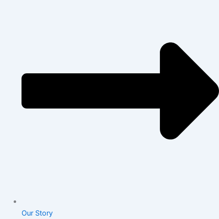
Our Story