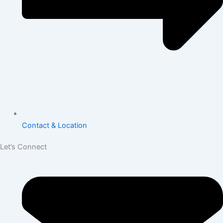
Contact & Location
Let’s Connect