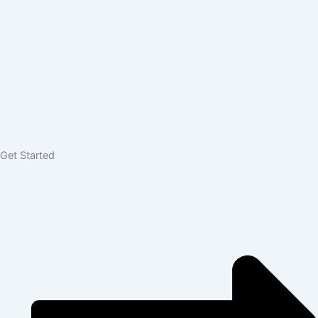
Get Started