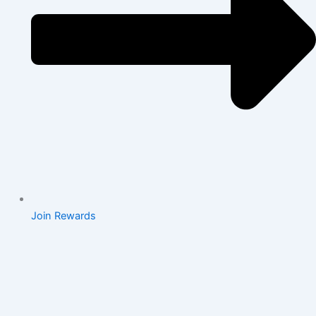
Join Rewards