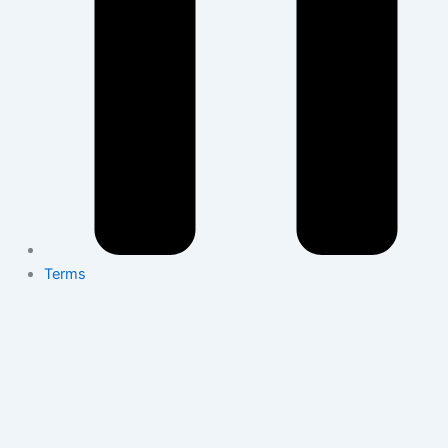
Terms