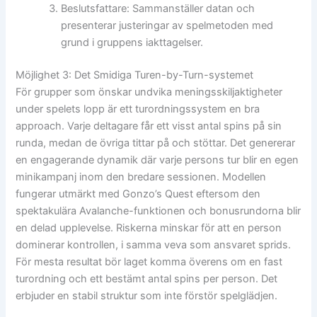
Beslutsfattare: Sammanställer datan och
presenterar justeringar av spelmetoden med
grund i gruppens iakttagelser.
Möjlighet 3: Det Smidiga Turen-by-Turn-systemet
För grupper som önskar undvika meningsskiljaktigheter
under spelets lopp är ett turordningssystem en bra
approach. Varje deltagare får ett visst antal spins på sin
runda, medan de övriga tittar på och stöttar. Det genererar
en engagerande dynamik där varje persons tur blir en egen
minikampanj inom den bredare sessionen. Modellen
fungerar utmärkt med Gonzo’s Quest eftersom den
spektakulära Avalanche-funktionen och bonusrundorna blir
en delad upplevelse. Riskerna minskar för att en person
dominerar kontrollen, i samma veva som ansvaret sprids.
För mesta resultat bör laget komma överens om en fast
turordning och ett bestämt antal spins per person. Det
erbjuder en stabil struktur som inte förstör spelglädjen.