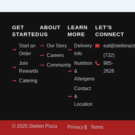
GET
ABOUT
LEARN
LET’S
STARTED
US
MORE
CONNECT
Start an
Our Story
Delivery
eat@steltonpi
Order
Info
Careers
(732)
Join
Nutrition
985-
Community
Rewards
&
2626
Allergens
Catering
Contact
&
Location
© 2025 Stelton Pizza
Privacy
Terms