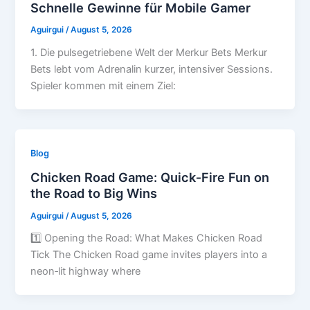
Schnelle Gewinne für Mobile Gamer
Aguirgui
/
August 5, 2026
1. Die pulsegetriebene Welt der Merkur Bets Merkur
Bets lebt vom Adrenalin kurzer, intensiver Sessions.
Spieler kommen mit einem Ziel:
Blog
Chicken Road Game: Quick‑Fire Fun on
the Road to Big Wins
Aguirgui
/
August 5, 2026
1️⃣ Opening the Road: What Makes Chicken Road
Tick The Chicken Road game invites players into a
neon‑lit highway where