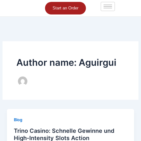
Skip
Start an Order
to
content
Author name: Aguirgui
Blog
Trino Casino: Schnelle Gewinne und
High‑Intensity Slots Action