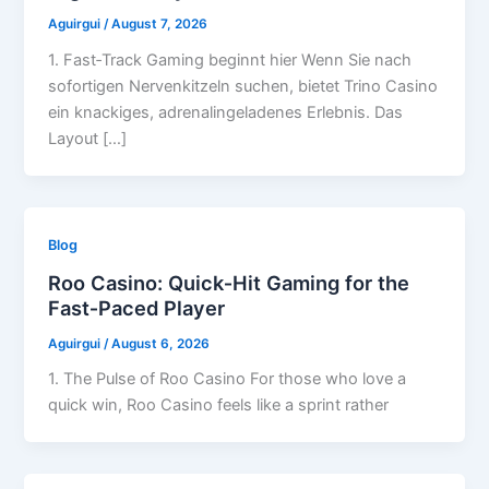
Aguirgui
/
August 7, 2026
1. Fast‑Track Gaming beginnt hier Wenn Sie nach
sofortigen Nervenkitzeln suchen, bietet Trino Casino
ein knackiges, adrenalingeladenes Erlebnis. Das
Layout […]
Blog
Roo Casino: Quick‑Hit Gaming for the
Fast‑Paced Player
Aguirgui
/
August 6, 2026
1. The Pulse of Roo Casino For those who love a
quick win, Roo Casino feels like a sprint rather