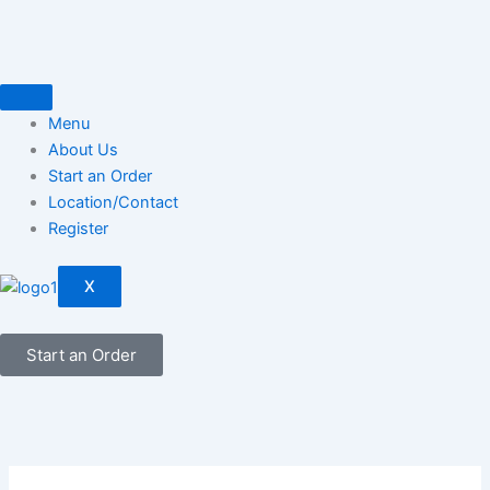
Skip
to
content
Menu
About Us
Start an Order
Location/Contact
Register
X
Start an Order