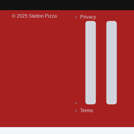
© 2025 Stelton Pizza
Privacy
Terms