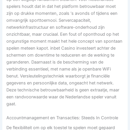
spelers houdt dat in dat het platform betrouwbaar moet
zijn op drukke momenten, zoals ‘s avonds of tijdens een
omvangrijk sporttoernooi. Servercapaciteit,
netwerkinfrastructuur en software-onderhoud zijn
onzichtbaar, maar cruciaal. Een fout of oponthoud op het
ongunstige moment maakt het hele concept van spontaan
spelen meteen kapot. inbet Casino investeert achter de
schermen om downtime te reduceren en de werking te
garanderen. Daarnaast is de bescherming van de
verbinding essentieel, met name als je openbare WiFi
benut. Versleutelingstechniek waarborgt je financiële
gegevens en persoonlijke data, ongeacht het netwerk.
Deze technische betrouwbaarheid is geen extraatje, maar
een randvoorwaarde waar de Nederlandse speler vanuit
gaat.
Accountmanagement en Transacties: Steeds In Controle
De flexibiliteit om op elk toestel te spelen moet gepaard