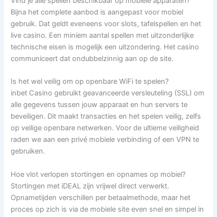
Vind je alle spellen beschikbaar op mobiele apparaten?
Bijna het complete aanbod is aangepast voor mobiel
gebruik. Dat geldt eveneens voor slots, tafelspellen en het
live casino. Een miniem aantal spellen met uitzonderlijke
technische eisen is mogelijk een uitzondering. Het casino
communiceert dat ondubbelzinnig aan op de site.
Is het wel veilig om op openbare WiFi te spelen?
inbet Casino gebruikt geavanceerde versleuteling (SSL) om
alle gegevens tussen jouw apparaat en hun servers te
beveiligen. Dit maakt transacties en het spelen veilig, zelfs
op veilige openbare netwerken. Voor de ultieme veiligheid
raden we aan een privé mobiele verbinding of een VPN te
gebruiken.
Hoe vlot verlopen stortingen en opnames op mobiel?
Stortingen met iDEAL zijn vrijwel direct verwerkt.
Opnametijden verschillen per betaalmethode, maar het
proces op zich is via de mobiele site even snel en simpel in