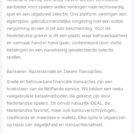
aanbieder voor spelers welke verlangen naar rechtvaardig
spel en een uitgebreid selectie. Ons platform verenigen een
eigentijdse, gebruiksvriendelijke omgeving met een solide
vergunning en een inzet aan bescherming. Voor de
Nederlandse gokker is dit een plaats waar betrouwbaarheid
en vermaak hand in hand gaan, ondersteund door vlotte
betalingen en een nauwkeurig geselecteerde selectie
spellen.
Bankieren: Razendsnelle en Zekere Transacties
Snelle en betrouwbare financiële transacties zijn een
hoeksteen van de BetPanda service. Wij bieden een reeks
veelgebruikte betaalmethoden die gekend zijn door
Nederlandse spelers. Dit omvat natuurlijk iDEAL, de
Nederlandse favoriet, maar ook bankoverschrijvingen,
creditcards en meerdere e-wallets. Elke optie is uitgekozen
op basis van degelijkheid en transactiesnelheid.