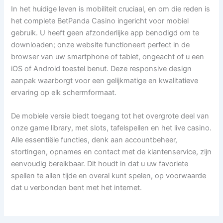
In het huidige leven is mobiliteit cruciaal, en om die reden is
het complete BetPanda Casino ingericht voor mobiel
gebruik. U heeft geen afzonderlijke app benodigd om te
downloaden; onze website functioneert perfect in de
browser van uw smartphone of tablet, ongeacht of u een
iOS of Android toestel benut. Deze responsive design
aanpak waarborgt voor een gelijkmatige en kwalitatieve
ervaring op elk schermformaat.
De mobiele versie biedt toegang tot het overgrote deel van
onze game library, met slots, tafelspellen en het live casino.
Alle essentiële functies, denk aan accountbeheer,
stortingen, opnames en contact met de klantenservice, zijn
eenvoudig bereikbaar. Dit houdt in dat u uw favoriete
spellen te allen tijde en overal kunt spelen, op voorwaarde
dat u verbonden bent met het internet.