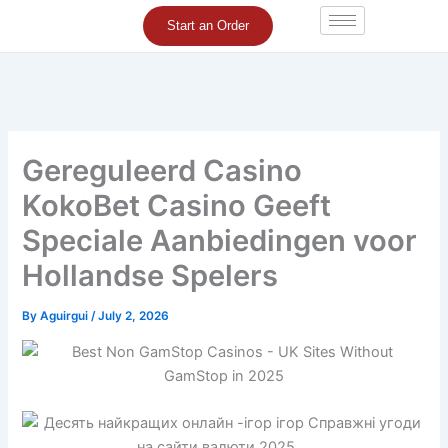
Skip
Start an Order
to
content
Gereguleerd Casino
KokoBet Casino Geeft
Speciale Aanbiedingen voor
Hollandse Spelers
By
Aguirgui
/
July 2, 2026