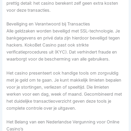
prettig detail: het casino berekent zelf geen extra kosten
voor deze transacties.
Beveiliging en Verantwoord bij Transacties
Alle geldzaken worden beveiligd met SSL-technologie. Je
bankgegevens en privé data zijn hierdoor beveiligd tegen
hackers. KokoBet Casino past ook strikte
verificatieprocedures uit (KYC). Dat verhindert fraude en
waarborgt voor de bescherming van alle gebruikers.
Het casino presenteert ook handige tools om zorgvuldig
met je geld om te gaan. Je kunt makkelijk limieten bepalen
voor je stortingen, verliezen of speeltijd. Die limieten
werken voor een dag, week of maand. Gecombineerd met
het duidelijke transactieoverzicht geven deze tools je
complete controle over je uitgaven.
Het Belang van een Nederlandse Vergunning voor Online
Casino’s