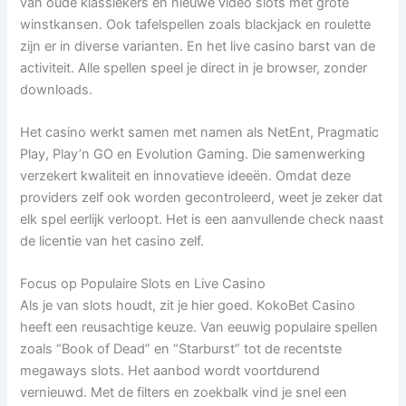
van oude klassiekers en nieuwe video slots met grote
winstkansen. Ook tafelspellen zoals blackjack en roulette
zijn er in diverse varianten. En het live casino barst van de
activiteit. Alle spellen speel je direct in je browser, zonder
downloads.
Het casino werkt samen met namen als NetEnt, Pragmatic
Play, Play’n GO en Evolution Gaming. Die samenwerking
verzekert kwaliteit en innovatieve ideeën. Omdat deze
providers zelf ook worden gecontroleerd, weet je zeker dat
elk spel eerlijk verloopt. Het is een aanvullende check naast
de licentie van het casino zelf.
Focus op Populaire Slots en Live Casino
Als je van slots houdt, zit je hier goed. KokoBet Casino
heeft een reusachtige keuze. Van eeuwig populaire spellen
zoals “Book of Dead” en “Starburst” tot de recentste
megaways slots. Het aanbod wordt voortdurend
vernieuwd. Met de filters en zoekbalk vind je snel een