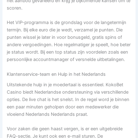
het aanbod gevarieerd en krijg je bijkomende kansen om te
scoren.
Het VIP-programma is de grondslag voor de langetermijn
termijn. Bij elke euro die je wedt, verzamel je punten. Die
punten wissel je later in voor bonusgeld, gratis spins of
andere vergoedingen. Hoe regelmatiger je speelt, hoe beter
je status wordt. Bij een top status zijn voordelen zoals een
persoonlijke accountmanager of versnelde uitbetalingen.
Klantenservice-team en Hulp in het Nederlands
Uitstekende hulp in je moedertaal is essentieel. KokoBet
Casino biedt Nederlandse ondersteuning via verschillende
opties. De live chat is het snelst. In de regel word je binnen
een paar minuten geholpen door een medewerker die
vloeiend Nederlands Nederlands praat.
Voor zaken die geen haast vergen, is er een uitgebreide
FAQ-sectie. Je kunt ook een e-mail sturen. De