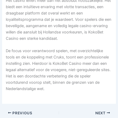
Het casino levert meer dan het absoluut noodzakelijke. Het
biedt een intuïtieve ervaring met vlotte transacties, een
draagbaar platform dat overal werkt en een
loyaliteitsprogramma dat je waardeert. Voor spelers die een
beveiligde, aangename en volledig legale casino-ervaring
willen die aansluit bij Hollandse voorkeuren, is KokoBet
Casino een sterke kandidaat.
De focus voor verantwoord spelen, met overzichtelijke
tools en de koppeling met Cruks, toont een professionele
instelling zien. Hierdoor is KokoBet Casino meer dan een
legaal alternatief voor de vroegere, niet-gereguleerde sites.
Het is een doordachte verbetering die de speler
voortdurend voorop stelt, binnen de grenzen van de
Nederlandstalige wet.
PREVIOUS
NEXT