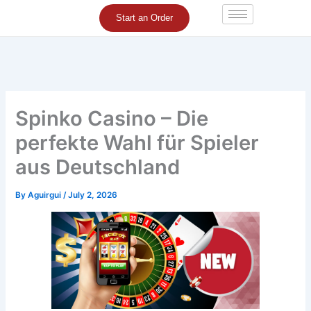
Skip
Start an Order
to
content
Spinko Casino – Die
perfekte Wahl für Spieler
aus Deutschland
By
Aguirgui
/
July 2, 2026