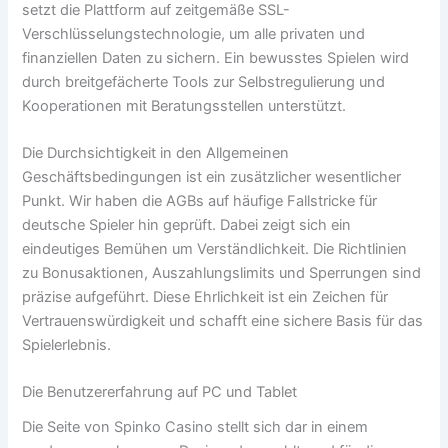
setzt die Plattform auf zeitgemäße SSL-
Verschlüsselungstechnologie, um alle privaten und
finanziellen Daten zu sichern. Ein bewusstes Spielen wird
durch breitgefächerte Tools zur Selbstregulierung und
Kooperationen mit Beratungsstellen unterstützt.
Die Durchsichtigkeit in den Allgemeinen
Geschäftsbedingungen ist ein zusätzlicher wesentlicher
Punkt. Wir haben die AGBs auf häufige Fallstricke für
deutsche Spieler hin geprüft. Dabei zeigt sich ein
eindeutiges Bemühen um Verständlichkeit. Die Richtlinien
zu Bonusaktionen, Auszahlungslimits und Sperrungen sind
präzise aufgeführt. Diese Ehrlichkeit ist ein Zeichen für
Vertrauenswürdigkeit und schafft eine sichere Basis für das
Spielerlebnis.
Die Benutzererfahrung auf PC und Tablet
Die Seite von Spinko Casino stellt sich dar in einem