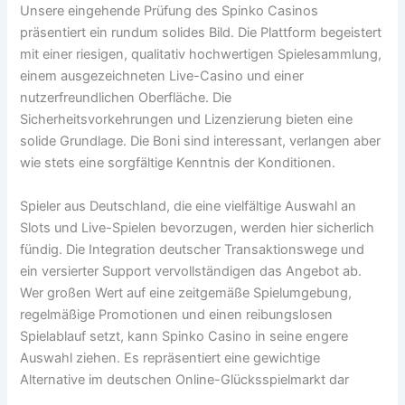
Unsere eingehende Prüfung des Spinko Casinos
präsentiert ein rundum solides Bild. Die Plattform begeistert
mit einer riesigen, qualitativ hochwertigen Spielesammlung,
einem ausgezeichneten Live-Casino und einer
nutzerfreundlichen Oberfläche. Die
Sicherheitsvorkehrungen und Lizenzierung bieten eine
solide Grundlage. Die Boni sind interessant, verlangen aber
wie stets eine sorgfältige Kenntnis der Konditionen.
Spieler aus Deutschland, die eine vielfältige Auswahl an
Slots und Live-Spielen bevorzugen, werden hier sicherlich
fündig. Die Integration deutscher Transaktionswege und
ein versierter Support vervollständigen das Angebot ab.
Wer großen Wert auf eine zeitgemäße Spielumgebung,
regelmäßige Promotionen und einen reibungslosen
Spielablauf setzt, kann Spinko Casino in seine engere
Auswahl ziehen. Es repräsentiert eine gewichtige
Alternative im deutschen Online-Glücksspielmarkt dar