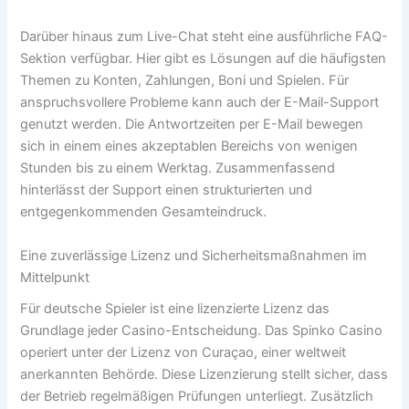
Darüber hinaus zum Live-Chat steht eine ausführliche FAQ-
Sektion verfügbar. Hier gibt es Lösungen auf die häufigsten
Themen zu Konten, Zahlungen, Boni und Spielen. Für
anspruchsvollere Probleme kann auch der E-Mail-Support
genutzt werden. Die Antwortzeiten per E-Mail bewegen
sich in einem eines akzeptablen Bereichs von wenigen
Stunden bis zu einem Werktag. Zusammenfassend
hinterlässt der Support einen strukturierten und
entgegenkommenden Gesamteindruck.
Eine zuverlässige Lizenz und Sicherheitsmaßnahmen im
Mittelpunkt
Für deutsche Spieler ist eine lizenzierte Lizenz das
Grundlage jeder Casino-Entscheidung. Das Spinko Casino
operiert unter der Lizenz von Curaçao, einer weltweit
anerkannten Behörde. Diese Lizenzierung stellt sicher, dass
der Betrieb regelmäßigen Prüfungen unterliegt. Zusätzlich