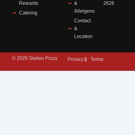
Rewards
&
2626
Allergens
Catering
Contact
&
Location
© 2025 Stelton Pizza
Privacy
Terms