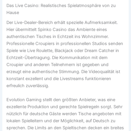
Das Live Casino: Realistisches Spielatmosphäre von zu
Hause
Der Live-Dealer-Bereich erhält spezielle Aufmerksamkeit.
Hier übermittelt Spinko Casino das Ambiente eines
authentischen Tisches in Echtzeit ins Wohnzimmer.
Professionelle Croupiers in professionellen Studios senden
Spiele wie Live Roulette, Blackjack oder Dream Catcher in
Echtzeit-Übertragung. Die Kommunikation mit dem
Croupier und anderen Teilnehmern ist gegeben und
erzeugt eine authentische Stimmung. Die Videoqualität ist
konstant exzellent und die Livestreams funktionieren
erfreulich zuverlässig.
Evolution Gaming stellt den größten Anbieter, was eine
exzellente Produktion und gerechte Spielregeln sorgt. Sehr
nützlich für deutsche Gäste werden Tische angeboten mit
lokalen Spielleitern und der Möglichkeit, auf Deutsch zu
sprechen. Die Limits an den Spieltischen decken ein breites