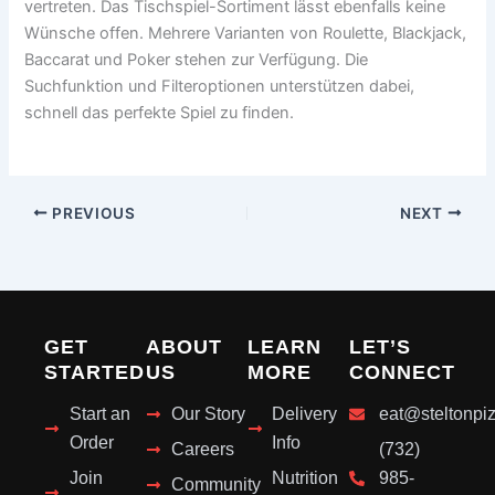
vertreten. Das Tischspiel-Sortiment lässt ebenfalls keine
Wünsche offen. Mehrere Varianten von Roulette, Blackjack,
Baccarat und Poker stehen zur Verfügung. Die
Suchfunktion und Filteroptionen unterstützen dabei,
schnell das perfekte Spiel zu finden.
PREVIOUS
NEXT
GET
ABOUT
LEARN
LET’S
STARTED
US
MORE
CONNECT
Start an
Our Story
Delivery
eat@steltonpi
Order
Info
Careers
(732)
Join
Nutrition
985-
Community