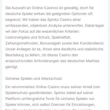
Die Auswahl an Online-Casinos ist gewaltig, doch für
deutsche Spieler wirken die geeigneten Optionen oft
begrenzt. Wir haben das Spinko Casino einer
umfassenden, objektiven Analyse unterworfen. Dabei legen
wir den Fokus auf die wesentlichen Kriterien:
Lizenzvergabe und Schutz, Spielvielfalt,
Zahlungsmethoden, Bonusregeln sowie den Kundendienst.
Unser Anliegen ist es, Ihnen eine deutliche und realistische
Beurteilung zu liefern, ob dieses Casino den
anspruchsvollen Anforderungen des deutschen Marktes
genügt.
Sicheres Spielen und Altersschutz
Ein renommiertes Online-Casino muss seinen Anteil zum
Spielerschutz gewährleisten. Spinko bietet auf seiner
Plattform umfangreiche Tools für sicheres Spielen vor.
Spieler können, sich selbst Grenzen für Einzahlungen,