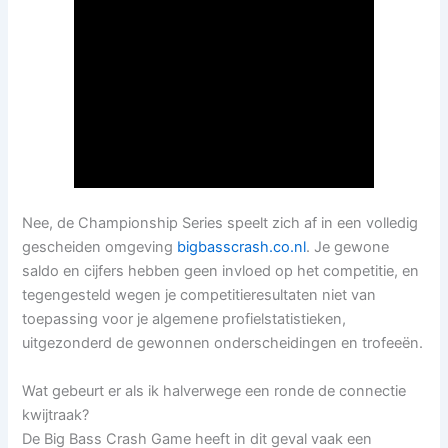
Nee, de Championship Series speelt zich af in een volledig
gescheiden omgeving
bigbasscrash.co.nl
. Je gewone
saldo en cijfers hebben geen invloed op het competitie, en
tegengesteld wegen je competitieresultaten niet van
toepassing voor je algemene profielstatistieken,
uitgezonderd de gewonnen onderscheidingen en trofeeën.
Wat gebeurt er als ik halverwege een ronde de connectie
kwijtraak?
De Big Bass Crash Game heeft in dit geval vaak een