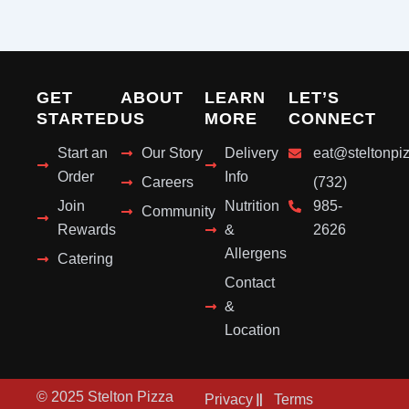
GET
ABOUT
LEARN
LET’S
STARTED
US
MORE
CONNECT
Start an
Our Story
Delivery
eat@steltonpi
Order
Info
Careers
(732)
Join
Nutrition
985-
Community
Rewards
&
2626
Allergens
Catering
Contact
&
Location
© 2025 Stelton Pizza
Privacy
Terms