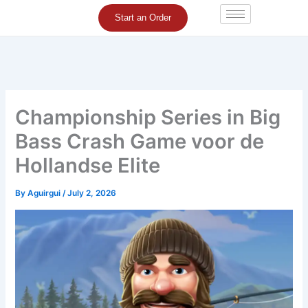
Skip
Start an Order
to
content
Championship Series in Big
Bass Crash Game voor de
Hollandse Elite
By
Aguirgui
/
July 2, 2026