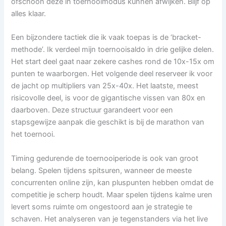
ofschoon deze in toernooimodus kunnen afwijken. Blijf op
alles klaar.
Een bijzondere tactiek die ik vaak toepas is de ‘bracket-
methode’. Ik verdeel mijn toernooisaldo in drie gelijke delen.
Het start deel gaat naar zekere cashes rond de 10x-15x om
punten te waarborgen. Het volgende deel reserveer ik voor
de jacht op multipliers van 25x-40x. Het laatste, meest
risicovolle deel, is voor de gigantische vissen van 80x en
daarboven. Deze structuur garandeert voor een
stapsgewijze aanpak die geschikt is bij de marathon van
het toernooi.
Timing gedurende de toernooiperiode is ook van groot
belang. Spelen tijdens spitsuren, wanneer de meeste
concurrenten online zijn, kan pluspunten hebben omdat de
competitie je scherp houdt. Maar spelen tijdens kalme uren
levert soms ruimte om ongestoord aan je strategie te
schaven. Het analyseren van je tegenstanders via het live