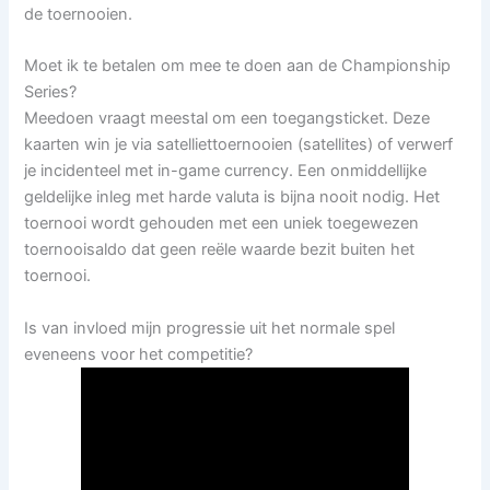
de toernooien.
Moet ik te betalen om mee te doen aan de Championship
Series?
Meedoen vraagt meestal om een toegangsticket. Deze
kaarten win je via satelliettoernooien (satellites) of verwerf
je incidenteel met in-game currency. Een onmiddellijke
geldelijke inleg met harde valuta is bijna nooit nodig. Het
toernooi wordt gehouden met een uniek toegewezen
toernooisaldo dat geen reële waarde bezit buiten het
toernooi.
Is van invloed mijn progressie uit het normale spel
eveneens voor het competitie?