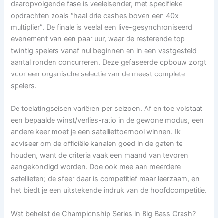
daaropvolgende fase is veeleisender, met specifieke
opdrachten zoals “haal drie cashes boven een 40x
multiplier”. De finale is veelal een live-gesynchroniseerd
evenement van een paar uur, waar de resterende top
twintig spelers vanaf nul beginnen en in een vastgesteld
aantal ronden concurreren. Deze gefaseerde opbouw zorgt
voor een organische selectie van de meest complete
spelers.
De toelatingseisen variëren per seizoen. Af en toe volstaat
een bepaalde winst/verlies-ratio in de gewone modus, een
andere keer moet je een satelliettoernooi winnen. Ik
adviseer om de officiële kanalen goed in de gaten te
houden, want de criteria vaak een maand van tevoren
aangekondigd worden. Doe ook mee aan meerdere
satellieten; de sfeer daar is competitief maar leerzaam, en
het biedt je een uitstekende indruk van de hoofdcompetitie.
Wat behelst de Championship Series in Big Bass Crash?