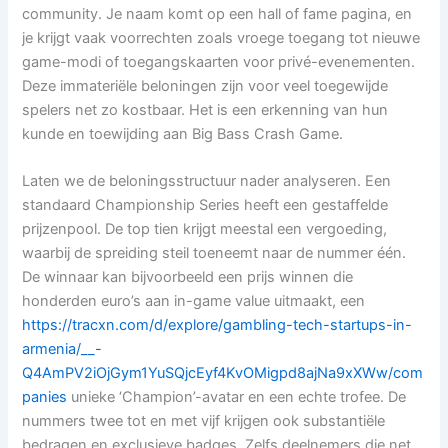
community. Je naam komt op een hall of fame pagina, en
je krijgt vaak voorrechten zoals vroege toegang tot nieuwe
game-modi of toegangskaarten voor privé-evenementen.
Deze immateriële beloningen zijn voor veel toegewijde
spelers net zo kostbaar. Het is een erkenning van hun
kunde en toewijding aan Big Bass Crash Game.
Laten we de beloningsstructuur nader analyseren. Een
standaard Championship Series heeft een gestaffelde
prijzenpool. De top tien krijgt meestal een vergoeding,
waarbij de spreiding steil toeneemt naar de nummer één.
De winnaar kan bijvoorbeeld een prijs winnen die
honderden euro’s aan in-game value uitmaakt, een
https://tracxn.com/d/explore/gambling-tech-startups-in-
armenia/__-
Q4AmPV2iOjGym1YuSQjcEyf4KvOMigpd8ajNa9xXWw/com
panies
unieke ‘Champion’-avatar en een echte trofee. De
nummers twee tot en met vijf krijgen ook substantiële
bedragen en exclusieve badges. Zelfs deelnemers die net