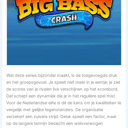
Wat deze series bijzonder maakt, is de toegevoegde druk
en het groepsgevoel. Je speelt niet meer in je eentje; je ziet
de scores van je rivalen live verschijnen op het scorebord.
Dat schept een dynamiek die je in het reguliere spel mist.
Voor de Nederlandse elite is dit de kans om je kwaliteiten te
vergelijk met gelijke tegenstanders. De organisatie
verzekert een zuivere strijd. Geluk speelt een factor, maar
op de langere termijn beslecht een weloverwogen