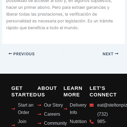
posibilidad de acceder al sitio y, en algunos supuestos,
hacer un primer abono. Pero para extraer ganancias y
liberar todas las prestaciones, la verificación de
personalidad es necesaria por legislación. Es un trámite
rápido que beneficia a todo el mundo.
PREVIOUS
NEXT
GET
ABOUT
LEARN
LET’S
STARTED
US
MORE
CONNECT
Start an
Our Story
Delivery
eat@steltonpi
Order
Info
Careers
(732)
Join
Nutrition
985-
Community