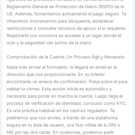
Reglamento General de Protección de Datos (RGPD) de la
UE. Además, fomentamos activamente el juego seguro. Te
ofrecemos instrumentos para bloquearte, establecer
restricciones y consultar recursos de apoyo si lo requieres.
Registrarte con nosotros es acceder a un lugar donde el
ocio y la seguridad van juntos de la mano.
Comprobación de la Cuenta: Un Proceso Ágil y Necesario
Nada más enviar el formulario, te llegará un email en la
dirección que nos proporcionaste. En su interior
encontrarás un enlace de confirmación. Pulsa sobre él para
validar tu correo. Esta acción inicial es automático y
necesario para poner en marcha la cuenta. Luego llega el
proceso de verificación de identidad, conocido como KYC.
Es una práctica habitual en los casinos regulados. Te
pediremos que nos envíes, a través de una plataforma
segura en tu área de usuario, una foto nítida de tu DNI o
NIE por las dos caras. En ocasiones, podemos pedir