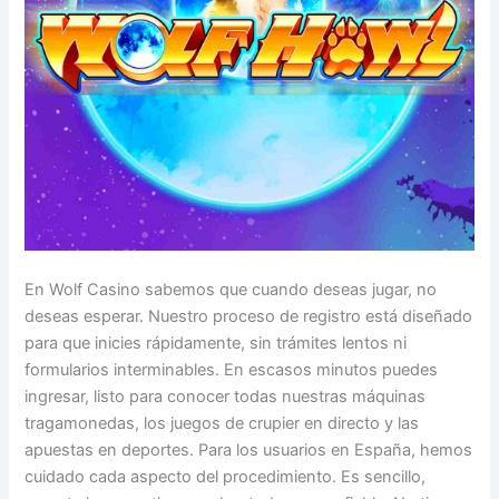
En Wolf Casino sabemos que cuando deseas jugar, no
deseas esperar. Nuestro proceso de registro está diseñado
para que inicies rápidamente, sin trámites lentos ni
formularios interminables. En escasos minutos puedes
ingresar, listo para conocer todas nuestras máquinas
tragamonedas, los juegos de crupier en directo y las
apuestas en deportes. Para los usuarios en España, hemos
cuidado cada aspecto del procedimiento. Es sencillo,