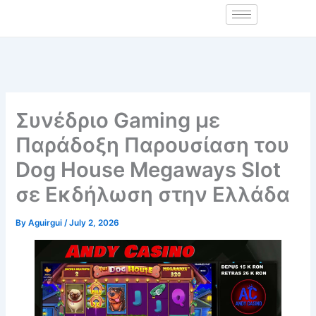
Skip
Start an Order
to
content
Συνέδριο Gaming με
Παράδοξη Παρουσίαση του
Dog House Megaways Slot
σε Εκδήλωση στην Ελλάδα
By
Aguirgui
/
July 2, 2026