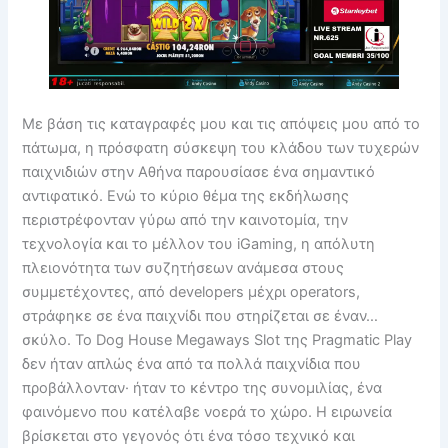
Με βάση τις καταγραφές μου και τις απόψεις μου από το
πάτωμα, η πρόσφατη σύσκεψη του κλάδου των τυχερών
παιχνιδιών στην Αθήνα παρουσίασε ένα σημαντικό
αντιφατικό. Ενώ το κύριο θέμα της εκδήλωσης
περιστρέφονταν γύρω από την καινοτομία, την
τεχνολογία και το μέλλον του iGaming, η απόλυτη
πλειονότητα των συζητήσεων ανάμεσα στους
συμμετέχοντες, από developers μέχρι operators,
στράφηκε σε ένα παιχνίδι που στηρίζεται σε έναν…
σκύλο. Το Dog House Megaways Slot της Pragmatic Play
δεν ήταν απλώς ένα από τα πολλά παιχνίδια που
προβάλλονταν· ήταν το κέντρο της συνομιλίας, ένα
φαινόμενο που κατέλαβε νοερά το χώρο. Η ειρωνεία
βρίσκεται στο γεγονός ότι ένα τόσο τεχνικό και