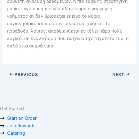
σύνθετη ανάλυση δεδομένων, η πιο ευφυής στρατηγική
μάρκετινγκ και η πιο νέα πλατφόρμα είναι χωρίς
νοήματος αν δεν βρίσκεται εκείνο το κύριο,
συγκινησιακό κλικ με τον τελευταίο χρήστη. Το
παράδοξο, λοιπόν, αποδεικνύεται εν τέλει πάρα πολύ
λογικό: σε έναν κόσμο που αυξάνει την ταχύτητά του, η
απλότητα συχνά νικά.
PREVIOUS
NEXT
Get Started
Start an Order
Join Rewards
Catering