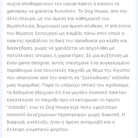
συχνά αποθαρρύνουν τον casual παίκτη ή κάνουν το
gameplay να φαίνεται δυσνόητο. Το Dog House, από την
άλλη πλευρά, με την άμεση και καθημερινή του
θεματολογία, δημιουργεί μια άμεση σύνδεση. Η απλότητα
του θέματος λειτουργεί ως καμβάς πάνω στον οποίο ο
παίκτης προβάλλει τη δική του προσδοκία για κέρδη και
διασκέδαση, χωρίς να χρειάζεται να ασχοληθεί με
πολύπλοκες ιστορίες ή χαρακτήρες. Σε μια συζήτηση με
έναν game designer, αυτός επεσήμανε ένα συγκεκριμένο
παράδειγμα: ένα πολυτελές παιχνίδι με θέμα την Αίγυπτο
που απαιτούσε από τον παίκτη να “ξεκλειδώσει” επίπεδα
μιας πυραμίδας. Παρά το υπέροχο οπτικό του σχεδιασμό,
τα δεδομένα έδειχναν ότι ένα μεγάλο ποσοστό παικτών
εγκατέλειπε το παιχνίδι πριν ολοκληρώσει το πρώτο
“επίπεδο”, ενώ το Dog House είχε πολύ υψηλότερο
ποσοστό συνεχόμενων περιστροφών χωρίς διακοπή. Η
διαφορά, κατέληξε, ήταν η άμεση ανταμοιβή και η
έλλειψη γνωστικού φορτίου.