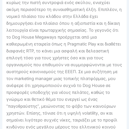
κυρίως την πιστή συντροφιά ενός σκύλου, ενισχύει
ακόμη περισσότερο τη συναισθηματική έλξη. Επιπλέον, η
νομικό πλαίσιο του κλάδου στην Ελλάδα έχει
δημιουργήσει ένα πλαίσιο όπου η αξιοπιστία και η δίκαιη
λειτουργία είναι πρωταρχικής σημασίας. Το γεγονός ότι
το Dog House Megaways προέρχεται από μια
καθιερωμένη εταιρεία όπως η Pragmatic Play και διαθέτει
διαφανές RTP, το κάνει μια ασφαλή και δελεαστική
επιλογή τόσο για τους χρήστες όσο και για τους
οργανισμούς που επιθυμούν να συμμορφώνονται με τους
αυστηρούς κανονισμούς της ΕΕΕΠ. Σε μια συζήτηση με
τον marketing manager μιας τοπικής πλατφόρμας, μου
ανέφερε ότι χρησιμοποιούν συχνά το Dog House σε
προσφορές υποδοχής για νέους πελάτες, καθώς το
γνώριμο και θετικό θέμα του ενεργεί ως ένας
“παγοθραύστης”, μειώνοντας το φόβο των καινούριων
χρηστών. Επίσης, τόνισε ότι η υψηλή volatility, αν και
σημαίνει λιγότερο συχνές νίκες, ταιριάζει με το προφίλ
κινδύνου ενός μεγάλου μέρους του ελληνικού κοινού