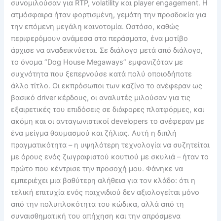
συνομιλούσαν για RTP, volatility και player engagement. Η
ατμόσφαιρα ήταν φορτισμένη, γεμάτη την προσδοκία για
την επόμενη μεγάλη καινοτομία. Ωστόσο, καθώς
περιφερόμουν ανάμεσα στα περάσματα, ένα μοτίβο
άρχισε να αναδεικνύεται. Σε διάλογο μετά από διάλογο,
το όνομα “Dog House Megaways” εμφανιζόταν με
συχνότητα που ξεπερνούσε κατά πολύ οποιοδήποτε
άλλο τίτλο. Οι εκπρόσωποι των καζίνο το ανέφεραν ως
βασικό driver κέρδους, οι αναλυτές μιλούσαν για τις
εξαιρετικές του επιδόσεις σε διάφορες πλατφόρμες, και
ακόμη και οι ανταγωνιστικοί developers το ανέφεραν με
ένα μείγμα θαυμασμού και ζήλιας. Αυτή η διπλή
πραγματικότητα – η υψηλότερη τεχνολογία να συζητείται
με όρους ενός ζωγραφιστού κουτιού με σκυλιά – ήταν το
πρώτο που κέντρισε την προσοχή μου. Φάνηκε να
εμπεριέχει μια βαθύτερη αλήθεια για τον κλάδο: ότι η
τελική επιτυχία ενός παιχνιδιού δεν αξιολογείται μόνο
από την πολυπλοκότητα του κώδικα, αλλά από τη
συναισθηματική του απήχηση και την απρόσμενα