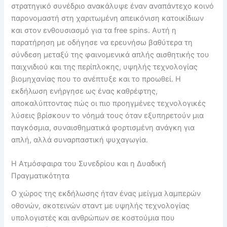
στρατηγικό συνέδριο ανακάλυψε έναν αναπάντεχο κοινό
παρονομαστή στη χαριτωμένη απεικόνιση κατοικίδιων
και στον ενθουσιασμό για τα free spins. Αυτή η
παρατήρηση με οδήγησε να ερευνήσω βαθύτερα τη
σύνδεση μεταξύ της φαινομενικά απλής αισθητικής του
παιχνιδιού και της περίπλοκης, υψηλής τεχνολογίας
βιομηχανίας που το ανέπτυξε και το προωθεί. Η
εκδήλωση ενήργησε ως ένας καθρέφτης,
αποκαλύπτοντας πώς οι πιο προηγμένες τεχνολογικές
λύσεις βρίσκουν το νόημά τους όταν εξυπηρετούν μια
παγκόσμια, συναισθηματικά φορτισμένη ανάγκη για
απλή, αλλά συναρπαστική ψυχαγωγία.
Η Ατμόσφαιρα του Συνεδρίου και η Δυαδική
Πραγματικότητα
Ο χώρος της εκδήλωσης ήταν ένας μείγμα λαμπερών
οθονών, σκοτεινών σταντ με υψηλής τεχνολογίας
υπολογιστές και ανθρώπων σε κοστούμια που