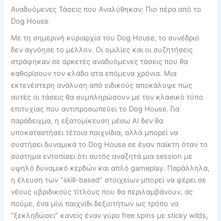
Αναδυόμενες Τάσεις που Αναλύθηκαν: Πιο πέρα από το
Dog House
Με τη σημερινή κυριαρχία του Dog House, το συνέδριο
δεν αγνόησε το μέλλον. Οι ομιλίες και οι συζητήσεις
στράφηκαν σε αρκετές αναδυόμενες τάσεις που θα
καθορίσουν τον κλάδο στα επόμενα χρόνια. Μια
εκτενέστερη ανάλυση από ειδικούς αποκάλυψε πώς
αυτές οι τάσεις θα συμπληρώσουν με τον κλασικό τύπο
επιτυχίας που αντιπροσωπεύει το Dog House. Για
παράδειγμα, η εξατομίκευση μέσω AI δεν θα
υποκαταστήσει τέτοια παιχνίδια, αλλά μπορεί να
συστήσει δυναμικά το Dog House σε έναν παίκτη όταν το
σύστημα εντοπίσει ότι αυτός αναζητά μια session με
υψηλό δυναμικό κερδών και απλό gameplay. Παράλληλα,
η έλευση των “skill-based” στοιχείων μπορεί να φέρει σε
νέους υβριδικούς τίτλους που θα περιλαμβάνουν, ας
πούμε, ένα μίνι παιχνίδι δεξιοτήτων ως τρόπο να
“ξεκληδώσει” κανείς έναν γύρο free spins με sticky wilds,