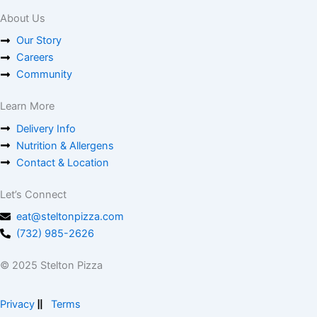
About Us
Our Story
Careers
Community
Learn More
Delivery Info
Nutrition & Allergens
Contact & Location
Let’s Connect
eat@steltonpizza.com
(732) 985-2626
© 2025 Stelton Pizza
Privacy
Terms