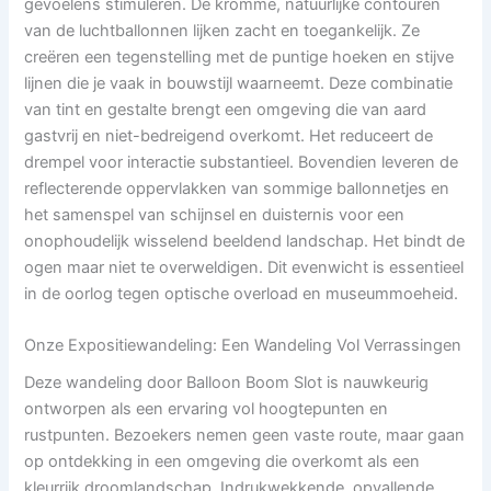
gevoelens stimuleren. De kromme, natuurlijke contouren
van de luchtballonnen lijken zacht en toegankelijk. Ze
creëren een tegenstelling met de puntige hoeken en stijve
lijnen die je vaak in bouwstijl waarneemt. Deze combinatie
van tint en gestalte brengt een omgeving die van aard
gastvrij en niet-bedreigend overkomt. Het reduceert de
drempel voor interactie substantieel. Bovendien leveren de
reflecterende oppervlakken van sommige ballonnetjes en
het samenspel van schijnsel en duisternis voor een
onophoudelijk wisselend beeldend landschap. Het bindt de
ogen maar niet te overweldigen. Dit evenwicht is essentieel
in de oorlog tegen optische overload en museummoeheid.
Onze Expositiewandeling: Een Wandeling Vol Verrassingen
Deze wandeling door Balloon Boom Slot is nauwkeurig
ontworpen als een ervaring vol hoogtepunten en
rustpunten. Bezoekers nemen geen vaste route, maar gaan
op ontdekking in een omgeving die overkomt als een
kleurrijk droomlandschap. Indrukwekkende, opvallende