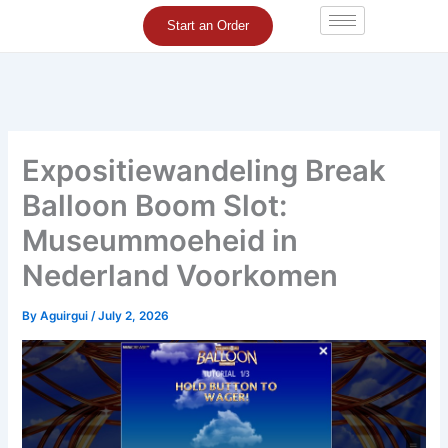
Skip
Start an Order
to
content
Expositiewandeling Break
Balloon Boom Slot:
Museummoeheid in
Nederland Voorkomen
By
Aguirgui
/
July 2, 2026