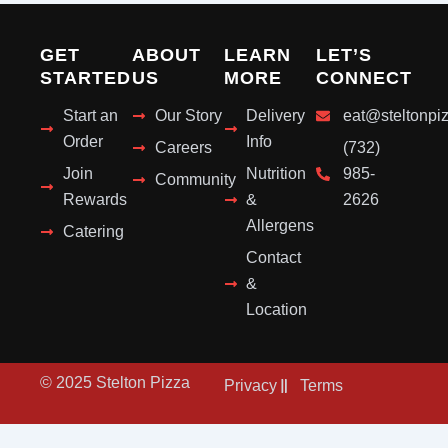
GET
ABOUT
LEARN
LET’S
STARTED
US
MORE
CONNECT
Start an
Our Story
Delivery
eat@steltonpi
Order
Info
Careers
(732)
Join
Nutrition
985-
Community
Rewards
&
2626
Allergens
Catering
Contact
&
Location
© 2025 Stelton Pizza
Privacy
Terms