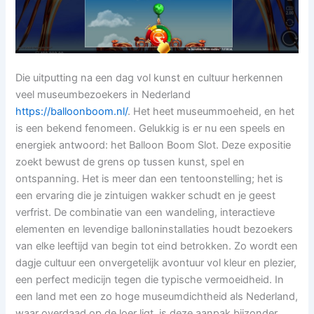
Die uitputting na een dag vol kunst en cultuur herkennen
veel museumbezoekers in Nederland
https://balloonboom.nl/
. Het heet museummoeheid, en het
is een bekend fenomeen. Gelukkig is er nu een speels en
energiek antwoord: het Balloon Boom Slot. Deze expositie
zoekt bewust de grens op tussen kunst, spel en
ontspanning. Het is meer dan een tentoonstelling; het is
een ervaring die je zintuigen wakker schudt en je geest
verfrist. De combinatie van een wandeling, interactieve
elementen en levendige balloninstallaties houdt bezoekers
van elke leeftijd van begin tot eind betrokken. Zo wordt een
dagje cultuur een onvergetelijk avontuur vol kleur en plezier,
een perfect medicijn tegen die typische vermoeidheid. In
een land met een zo hoge museumdichtheid als Nederland,
waar overdaad op de loer ligt, is deze aanpak bijzonder