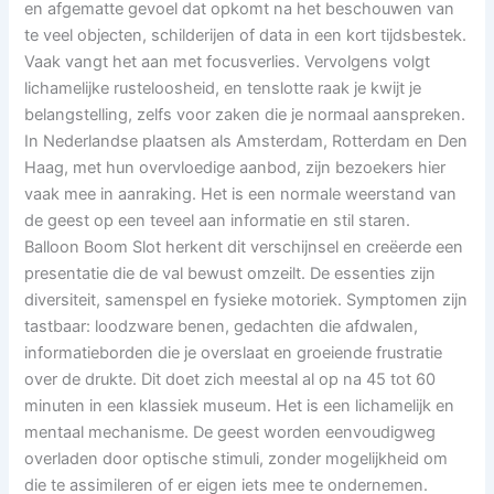
en afgematte gevoel dat opkomt na het beschouwen van
te veel objecten, schilderijen of data in een kort tijdsbestek.
Vaak vangt het aan met focusverlies. Vervolgens volgt
lichamelijke rusteloosheid, en tenslotte raak je kwijt je
belangstelling, zelfs voor zaken die je normaal aanspreken.
In Nederlandse plaatsen als Amsterdam, Rotterdam en Den
Haag, met hun overvloedige aanbod, zijn bezoekers hier
vaak mee in aanraking. Het is een normale weerstand van
de geest op een teveel aan informatie en stil staren.
Balloon Boom Slot herkent dit verschijnsel en creëerde een
presentatie die de val bewust omzeilt. De essenties zijn
diversiteit, samenspel en fysieke motoriek. Symptomen zijn
tastbaar: loodzware benen, gedachten die afdwalen,
informatieborden die je overslaat en groeiende frustratie
over de drukte. Dit doet zich meestal al op na 45 tot 60
minuten in een klassiek museum. Het is een lichamelijk en
mentaal mechanisme. De geest worden eenvoudigweg
overladen door optische stimuli, zonder mogelijkheid om
die te assimileren of er eigen iets mee te ondernemen.