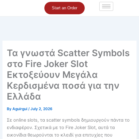
Skip
Start an Order
to
content
Τα γνωστά Scatter Symbols
στο Fire Joker Slot
Εκτοξεύουν Μεγάλα
Κερδισμένα ποσά για την
Ελλάδα
By
Aguirgui
/
July 2, 2026
Σε online slots, τα scatter symbols δημιουργούν πάντα το
ενδιαφέρον. Σχετικά με το Fire Joker Slot, αυτά τα
εικονίδια θεωρούνται το κλειδί για επιτυχίες που