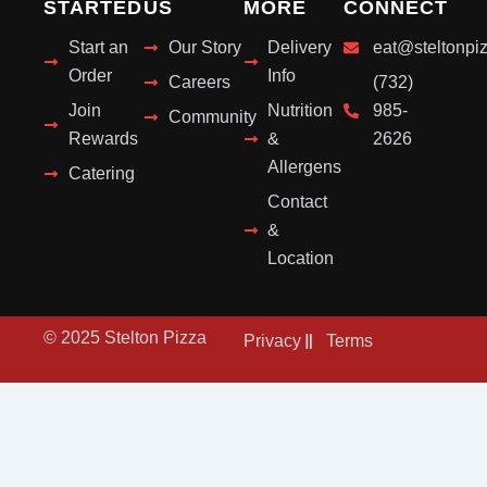
STARTED
US
MORE
CONNECT
Start an
Our Story
Delivery
eat@steltonpi
Order
Info
Careers
(732)
Join
Nutrition
985-
Community
Rewards
&
2626
Allergens
Catering
Contact
&
Location
© 2025 Stelton Pizza
Privacy
Terms