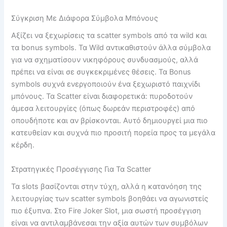
Σύγκριση Με Διάφορα Σύμβολα Μπόνους
Αξίζει να ξεχωρίσεις τα scatter symbols από τα wild και
τα bonus symbols. Τα Wild αντικαθιστούν άλλα σύμβολα
για να σχηματίσουν νικηφόρους συνδυασμούς, αλλά
πρέπει να είναι σε συγκεκριμένες θέσεις. Τα Bonus
symbols συχνά ενεργοποιούν ένα ξεχωριστό παιχνίδι
μπόνους. Τα Scatter είναι διαφορετικά: πυροδοτούν
άμεσα λειτουργίες (όπως δωρεάν περιστροφές) από
οπουδήποτε και αν βρίσκονται. Αυτό δημιουργεί μια πιο
κατευθείαν και συχνά πιο προσιτή πορεία προς τα μεγάλα
κέρδη.
Στρατηγικές Προσέγγισης Για Τα Scatter
Τα slots βασίζονται στην τύχη, αλλά η κατανόηση της
λειτουργίας των scatter symbols βοηθάει να αγωνιστείς
πιο έξυπνα. Στο Fire Joker Slot, μια σωστή προσέγγιση
είναι να αντιλαμβάνεσαι την αξία αυτών των συμβόλων