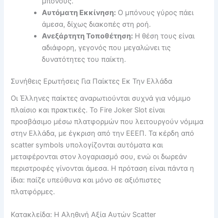
μπόνους.
Αυτόματη Εκκίνηση:
Ο μπόνους γύρος πάει
άμεσα, δίχως διακοπές στη ροή.
Ανεξάρτητη Τοποθέτηση:
Η θέση τους είναι
αδιάφορη, γεγονός που μεγαλώνει τις
δυνατότητες του παίκτη.
Συνήθεις Ερωτήσεις Για Παίκτες Εκ Την Ελλάδα
Οι Έλληνες παίκτες αναρωτιούνται συχνά για νόμιμο
πλαίσιο και πρακτικές. Το Fire Joker Slot είναι
προσβάσιμο μέσω πλατφορμών που λειτουργούν νόμιμα
στην Ελλάδα, με έγκριση από την ΕΕΕΠ. Τα κέρδη από
scatter symbols υπολογίζονται αυτόματα και
μεταφέρονται στον λογαριασμό σου, ενώ οι δωρεάν
περιστροφές γίνονται άμεσα. Η πρόταση είναι πάντα η
ίδια: παίζε υπεύθυνα και μόνο σε αξιόπιστες
πλατφόρμες.
Κατακλείδα: Η Αληθινή Αξία Αυτών Scatter