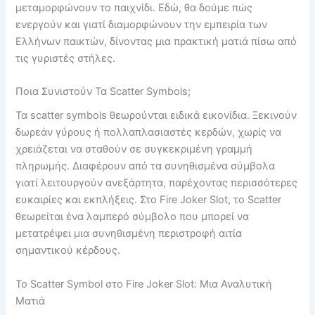
μεταμορφώνουν το παιχνίδι. Εδώ, θα δούμε πώς
ενεργούν και γιατί διαμορφώνουν την εμπειρία των
Ελλήνων παικτών, δίνοντας μια πρακτική ματιά πίσω από
τις γυριστές στήλες.
Ποια Συνιστούν Τα Scatter Symbols;
Τα scatter symbols θεωρούνται ειδικά εικονίδια. Ξεκινούν
δωρεάν γύρους ή πολλαπλασιαστές κερδών, χωρίς να
χρειάζεται να σταθούν σε συγκεκριμένη γραμμή
πληρωμής. Διαφέρουν από τα συνηθισμένα σύμβολα
γιατί λειτουργούν ανεξάρτητα, παρέχοντας περισσότερες
ευκαιρίες και εκπλήξεις. Στο Fire Joker Slot, το Scatter
θεωρείται ένα λαμπερό σύμβολο που μπορεί να
μετατρέψει μια συνηθισμένη περιστροφή αιτία
σημαντικού κέρδους.
Το Scatter Symbol στο Fire Joker Slot: Μια Αναλυτική
Ματιά