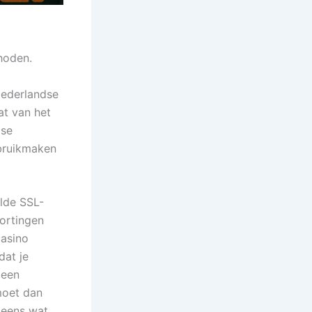
hoden.
Nederlandse
aat van het
dse
bruikmaken
lde SSL-
ortingen
casino
dat je
 een
moet dan
 eens wat