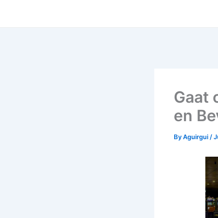
Skip
to
content
Gaat 
en Be
By
Aguirgui
/
J