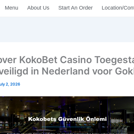
Menu
About Us
Start An Order
Location/Con
over KokoBet Casino Toegest
veiligd in Nederland voor Go
uly 2, 2026