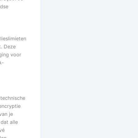
ndse
lieslimieten
jk. Deze
nging voor
A-
 technische
encryptie
van je
dat alle
vé
den