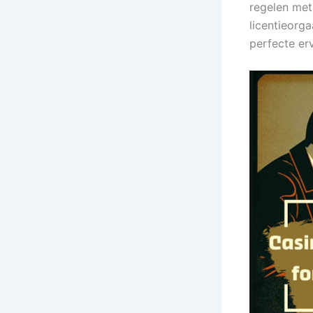
regelen met
licentieorg
perfecte erv