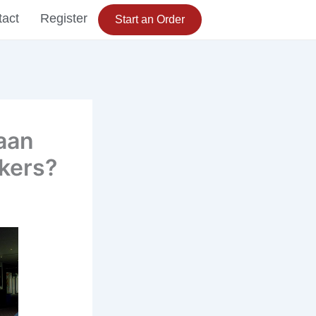
tact
Register
Start an Order
aan
kkers?