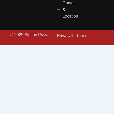
Contact
&
Location
© 2025 Stelton Pizza
Privacy
Terms