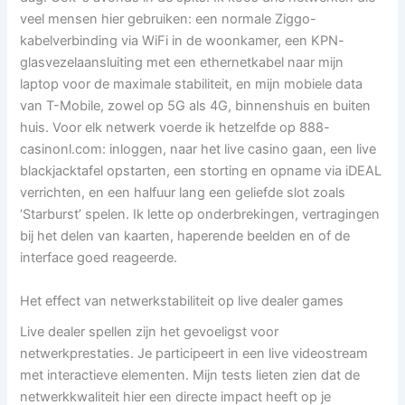
veel mensen hier gebruiken: een normale Ziggo-
kabelverbinding via WiFi in de woonkamer, een KPN-
glasvezelaansluiting met een ethernetkabel naar mijn
laptop voor de maximale stabiliteit, en mijn mobiele data
van T-Mobile, zowel op 5G als 4G, binnenshuis en buiten
huis. Voor elk netwerk voerde ik hetzelfde op 888-
casinonl.com: inloggen, naar het live casino gaan, een live
blackjacktafel opstarten, een storting en opname via iDEAL
verrichten, en een halfuur lang een geliefde slot zoals
‘Starburst’ spelen. Ik lette op onderbrekingen, vertragingen
bij het delen van kaarten, haperende beelden en of de
interface goed reageerde.
Het effect van netwerkstabiliteit op live dealer games
Live dealer spellen zijn het gevoeligst voor
netwerkprestaties. Je participeert in een live videostream
met interactieve elementen. Mijn tests lieten zien dat de
netwerkkwaliteit hier een directe impact heeft op je