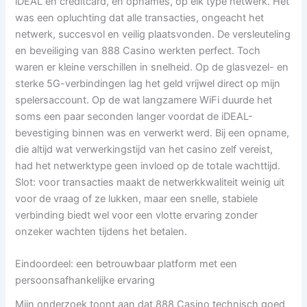
iDEAL en creditcard, en opnames, op elk type netwerk. Het
was een opluchting dat alle transacties, ongeacht het
netwerk, succesvol en veilig plaatsvonden. De versleuteling
en beveiliging van 888 Casino werkten perfect. Toch
waren er kleine verschillen in snelheid. Op de glasvezel- en
sterke 5G-verbindingen lag het geld vrijwel direct op mijn
spelersaccount. Op de wat langzamere WiFi duurde het
soms een paar seconden langer voordat de iDEAL-
bevestiging binnen was en verwerkt werd. Bij een opname,
die altijd wat verwerkingstijd van het casino zelf vereist,
had het netwerktype geen invloed op de totale wachttijd.
Slot: voor transacties maakt de netwerkkwaliteit weinig uit
voor de vraag of ze lukken, maar een snelle, stabiele
verbinding biedt wel voor een vlotte ervaring zonder
onzeker wachten tijdens het betalen.
Eindoordeel: een betrouwbaar platform met een
persoonsafhankelijke ervaring
Mijn onderzoek toont aan dat 888 Casino technisch goed