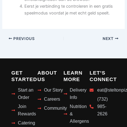
Eerst je verbinding te controleren in een gratis
speelmodus voordat je met echt geld speelt.
PREVIOUS
NEXT
GET
ABOUT
LEARN
LET’S
STARTED
US
MORE
CONNECT
Start an
Our Story
Delivery
eat@steltonpi
Order
Info
Careers
(732)
Join
Nutrition
985-
Community
Rewards
&
2626
Allergens
Catering