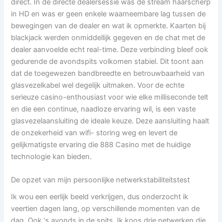
direct. In de directe dealersessie was de stream haarscherp
in HD en was er geen enkele waarneembare lag tussen de
bewegingen van de dealer en wat ik opmerkte. Kaarten bij
blackjack werden onmiddellijk gegeven en de chat met de
dealer aanvoelde echt real-time. Deze verbinding bleef ook
gedurende de avondspits volkomen stabiel. Dit toont aan
dat de toegewezen bandbreedte en betrouwbaarheid van
glasvezelkabel wel degelijk uitmaken. Voor de echte
serieuze casino-enthousiast voor wie elke milliseconde telt
en die een continue, naadloze ervaring wil, is een vaste
glasvezelaansluiting de ideale keuze. Deze aansluiting haalt
de onzekerheid van wifi- storing weg en levert de
gelijkmatigste ervaring die 888 Casino met de huidige
technologie kan bieden.
De opzet van mijn persoonlijke netwerkstabiliteitstest
Ik wou een eerlijk beeld verkrijgen, dus onderzocht ik
veertien dagen lang, op verschillende momenten van de
dag. Ook ‘s avonds in de spits. Ik koos drie netwerken die