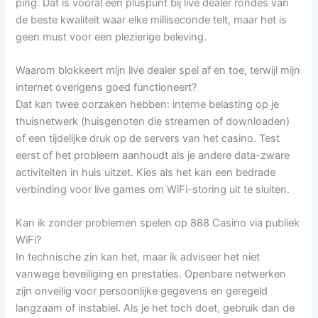
ping. Dat is vooral een pluspunt bij live dealer rondes van
de beste kwaliteit waar elke milliseconde telt, maar het is
geen must voor een plezierige beleving.
Waarom blokkeert mijn live dealer spel af en toe, terwijl mijn
internet overigens goed functioneert?
Dat kan twee oorzaken hebben: interne belasting op je
thuisnetwerk (huisgenoten die streamen of downloaden)
of een tijdelijke druk op de servers van het casino. Test
eerst of het probleem aanhoudt als je andere data-zware
activiteiten in huis uitzet. Kies als het kan een bedrade
verbinding voor live games om WiFi-storing uit te sluiten.
Kan ik zonder problemen spelen op 888 Casino via publiek
WiFi?
In technische zin kan het, maar ik adviseer het niet
vanwege beveiliging en prestaties. Openbare netwerken
zijn onveilig voor persoonlijke gegevens en geregeld
langzaam of instabiel. Als je het toch doet, gebruik dan de