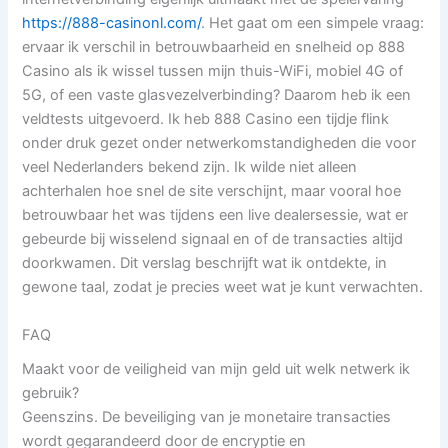
https://888-casinonl.com/
. Het gaat om een simpele vraag:
ervaar ik verschil in betrouwbaarheid en snelheid op 888
Casino als ik wissel tussen mijn thuis-WiFi, mobiel 4G of
5G, of een vaste glasvezelverbinding? Daarom heb ik een
veldtests uitgevoerd. Ik heb 888 Casino een tijdje flink
onder druk gezet onder netwerkomstandigheden die voor
veel Nederlanders bekend zijn. Ik wilde niet alleen
achterhalen hoe snel de site verschijnt, maar vooral hoe
betrouwbaar het was tijdens een live dealersessie, wat er
gebeurde bij wisselend signaal en of de transacties altijd
doorkwamen. Dit verslag beschrijft wat ik ontdekte, in
gewone taal, zodat je precies weet wat je kunt verwachten.
FAQ
Maakt voor de veiligheid van mijn geld uit welk netwerk ik
gebruik?
Geenszins. De beveiliging van je monetaire transacties
wordt gegarandeerd door de encryptie en