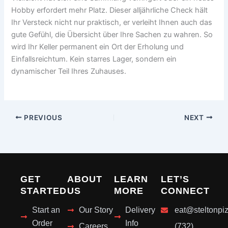
Hobby erfordert mehr Platz. Dieser alljährliche Check hält
Ihr Versteck nicht nur praktisch, er verleiht Ihnen auch das
gute Gefühl, die Übersicht über Ihre Sachen zu wahren. So
wird Ihr Keller permanent ein Ort der Erholung und
Einfallsreichtum. Kein starres Lager, sondern ein
dynamischer Teil Ihres Zuhauses.
PREVIOUS
NEXT
GET
ABOUT
LEARN
LET’S
STARTED
US
MORE
CONNECT
Start an
Our Story
Delivery
eat@steltonpi
Order
Info
Careers
(732)