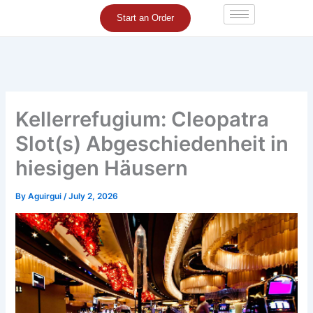
Skip
Start an Order
to
content
Kellerrefugium: Cleopatra
Slot(s) Abgeschiedenheit in
hiesigen Häusern
By
Aguirgui
/
July 2, 2026