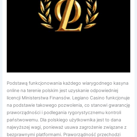
Podstawą funkcjonowania każdego wiarygodnego kasyna
online na terenie polskim jest uzyskanie odpowiedniej
licencji Ministerstwa Finansów. Legiano Casino funkcjonuje
na podstawie takowego pozwolenia, co stanowi gwarancję
praworządności i podlegania rygorystycznemu kontroli
państwowemu. Dla polskiego użytkownika jest to dana
najwyższej wagi, ponieważ usuwa zagrożenie związane z
bezprawnymi platformami. Praworządność przechodzi