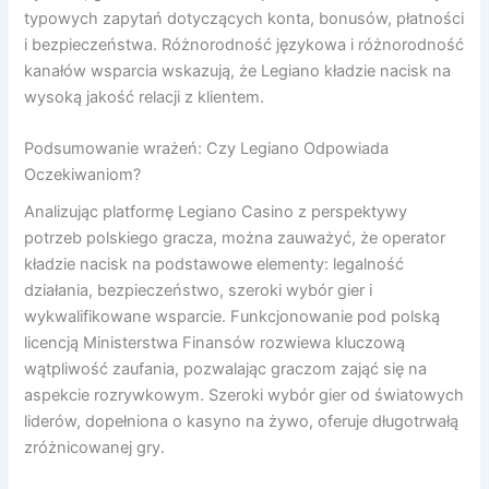
typowych zapytań dotyczących konta, bonusów, płatności
i bezpieczeństwa. Różnorodność językowa i różnorodność
kanałów wsparcia wskazują, że Legiano kładzie nacisk na
wysoką jakość relacji z klientem.
Podsumowanie wrażeń: Czy Legiano Odpowiada
Oczekiwaniom?
Analizując platformę Legiano Casino z perspektywy
potrzeb polskiego gracza, można zauważyć, że operator
kładzie nacisk na podstawowe elementy: legalność
działania, bezpieczeństwo, szeroki wybór gier i
wykwalifikowane wsparcie. Funkcjonowanie pod polską
licencją Ministerstwa Finansów rozwiewa kluczową
wątpliwość zaufania, pozwalając graczom zająć się na
aspekcie rozrywkowym. Szeroki wybór gier od światowych
liderów, dopełniona o kasyno na żywo, oferuje długotrwałą
zróżnicowanej gry.