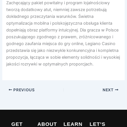
Zachęcający pakiet powitalny i program lojalnościowy
tworzą dodatkowy atut, niemniej zawsze potrzebują
dokładnego przeczytania warunków. Świetna
optymalizacja mobilna i polskojęzyczna obsługa klienta
dopełniają obraz platformy intuicyjnej. Dla gracza w Polsce
poszukującego zgodnego z prawem, zróżnicowanego i
godnego zaufania miejsca do gry online, Legiano Casino
przedstawia się jako niezwykle konkurencyjna i kompletna
propozycja, łącząca w sobie elementy solidności i wysokiej
jakości rozrywki w optymalnych proporcjach.
PREVIOUS
NEXT
GET
ABOUT
LEARN
LET’S