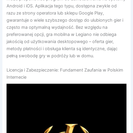
Android i iOS. Aplikacja tego typu, dostępna zwykle od
razu ze strony operatora lub sklepu Google Play,
gwarantuje o wiele szybszego dostęp do ulubionych gier i
często ma optymalną wydajność. Bez względu na
preferowanej opcji, gra mobilna w Legiano nie odbiega
jakością od użytkowania desktopowego – oferta gier,
metody płatności i obsługa klienta są identyczne, dając
pełną swobodę gry w podróży lub w domu.
Licencja i Zabezpieczenie: Fundament Zaufania w Polskim
Internecie