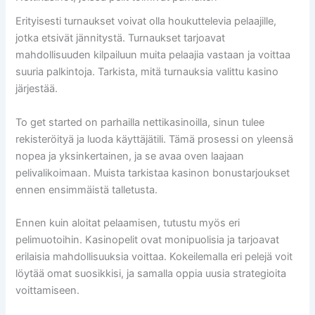
Erityisesti turnaukset voivat olla houkuttelevia pelaajille,
jotka etsivät jännitystä. Turnaukset tarjoavat
mahdollisuuden kilpailuun muita pelaajia vastaan ja voittaa
suuria palkintoja. Tarkista, mitä turnauksia valittu kasino
järjestää.
To get started on parhailla nettikasinoilla, sinun tulee
rekisteröityä ja luoda käyttäjätili. Tämä prosessi on yleensä
nopea ja yksinkertainen, ja se avaa oven laajaan
pelivalikoimaan. Muista tarkistaa kasinon bonustarjoukset
ennen ensimmäistä talletusta.
Ennen kuin aloitat pelaamisen, tutustu myös eri
pelimuotoihin. Kasinopelit ovat monipuolisia ja tarjoavat
erilaisia mahdollisuuksia voittaa. Kokeilemalla eri pelejä voit
löytää omat suosikkisi, ja samalla oppia uusia strategioita
voittamiseen.