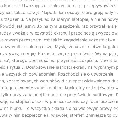
a kanapie. Uważają, że relaks wspomaga przepływowi szc
zy jest także sprzęt. Napotkałem osoby, które grają jedyni
urządzeniu. Na przykład na starym laptopie, a nie na now
Powód jest jasny: „to na tym urządzeniu raz przytrafiła się
rudzy uważają w czystość ekranu i przed sesją zwyczajo
iekawym przesądem jest także zagadnienie uczestnictwa 
raczy woli absolutną ciszę. Myślą, że uczestnictwo kogoko
ozytywną energię. Pozostali wręcz przeciwnie. Wymagają 
ysza”, którego obecność ma przynieść szczęście. Nawet ta
zęścią rytuału. Dostosowanie jasności ekranu na wybranym 
e wszystkich powiadomień. Rozchodzi się o utworzenie
h, kontrolowanych warunków dla nieprzewidywalnego duc
 tego elementy zupełnie obce. Konkretny rodzaj światła w
 tylko przy zapalonej lampce, nie przy świetle sufitowym.
agę na stopień ciepła w pomieszczeniu czy rozmieszczen
 na biurku. To wszystko składa się na wielowymiarowy e
wa w nim bezpiecznie i „w swojej strefie”. Zmniejsza to dys