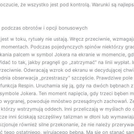
czucie, że wszystko jest pod kontrolą. Warunki są najleps
 podczas obrotów i opcji bonusowych
 jest w toku, rytuały nie ustają. Wręcz przeciwnie, wzmagaj
 momentach. Podczas pojedynczych spinów niektórzy gra
ukania palcem w symbol Jokera na ekranie w momencie, g
idać to tak, jakby pragnęli go „zatrzymać” na linii wypłat. I
rzeciwnie. Odwracają wzrok od ekranu w decydującej chwil
dnia obserwacja „przestraszy” szczęście. Prawdziwe pole
 funkcja Respin. Uruchamia się ją, gdy na dwóch bębnach z
 symbole Jokera. Ten moment napięcia, gdy trzeci bęben 
 o wygranej, powoduje mnóstwo przesądnych zachowań. Ze
 którzy wstrzymują oddech. Inni przeliczają w myślach do 
zcze inni ściskają szczęśliwy talizman w dłoni lub wymawiaj
kcjonuje również silne przekonanie, że nie należy przerywa
ć tego ostatniego, wirującego bębna. Ma się on stanąć sam