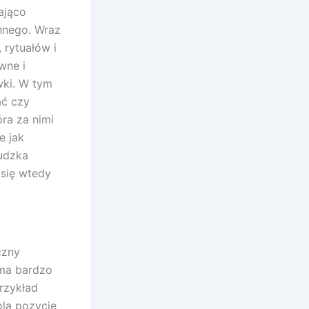
ająco
innego. Wraz
 rytuałów i
wne i
wki. W tym
ać czy
ra za nimi
e jak
ludzka
 się wtedy
czny
 ma bardzo
rzykład
olą pozycję