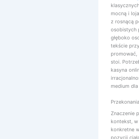
klasycznych
mocną i loj
z rosnącą p
osobistych 
głęboko oso
tekście prz
promować, a
stoi. Potrz
kasyna onli
irracjonaln
medium dla 
Przekonania
Znaczenie p
kontekst, w
konkretne w
pozycji cia