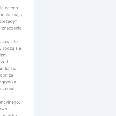
ła całego
onale znają
 obrzędy?
 znaczenia.
osowi. To
y rodzą się
kiem
rzed
undusze.
 obniża
ozgrywka
eczność
.
encyjnego.
dowo
niedaleko