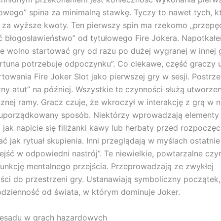
wego” spina za minimalną stawkę. Tyczy to nawet tych, k
 za wyższe kwoty. Ten pierwszy spin ma rzekomo „przepę
ć błogosławieństwo” od tytułowego Fire Jokera. Napotkałe
nie wolno startować gry od razu po dużej wygranej w innej 
tuna potrzebuje odpoczynku”. Co ciekawe, część graczy 
towania Fire Joker Slot jako pierwszej gry w sesji. Postrze
tny atut” na później. Wszystkie te czynności służą utworzen
znej ramy. Gracz czuje, że wkroczył w interakcję z grą w n
 uporządkowany sposób. Niektórzy wprowadzają elementy
 jak napicie się filiżanki kawy lub herbaty przed rozpoczę
ć jak rytuał skupienia. Inni przeglądają w myślach ostatni
wejść w odpowiedni nastrój”. Te niewielkie, powtarzalne czy
unkcję mentalnego przejścia. Przeprowadzają ze zwykłej
ści do przestrzeni gry. Ustanawiają symboliczny początek,
odzienność od świata, w którym dominuje Joker.
zesądu w grach hazardowych