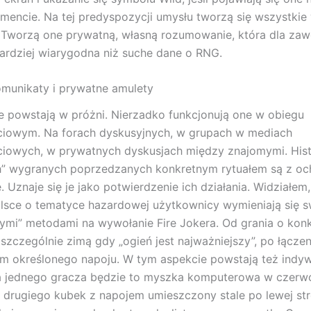
mencie. Na tej predyspozycji umysłu tworzą się wszystkie 
 Tworzą one prywatną, własną rozumowanie, która dla za
rdziej wiarygodna niż suche dane o RNG.
munikaty i prywatne amulety
e powstają w próżni. Nierzadko funkcjonują one w obiegu
ciowym. Na forach dyskusyjnych, w grupach w mediach
iowych, w prywatnych dyskusjach między znajomymi. Hist
” wygranych poprzedzanych konkretnym rytuałem są z oc
 Uznaje się je jako potwierdzenie ich działania. Widziałem,
lsce o tematyce hazardowej użytkownicy wymieniają się 
mi” metodami na wywołanie Fire Jokera. Od grania o konk
 szczególnie zimą gdy „ogień jest najważniejszy”, po łączen
m określonego napoju. W tym aspekcie powstają też indyw
la jednego gracza będzie to myszka komputerowa w czer
a drugiego kubek z napojem umieszczony stale po lewej str