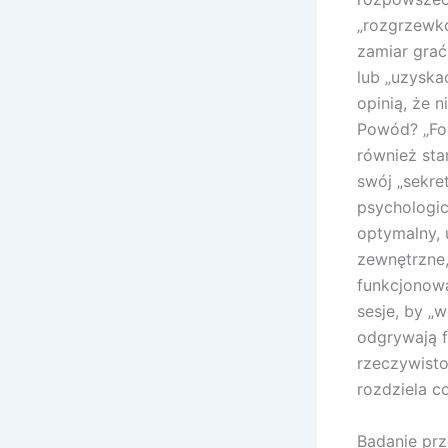
„rozgrzewko
zamiar grać
lub „uzyska
opinią, że 
Powód? „For
również star
swój „sekre
psychologic
optymalny,
zewnętrzne,
funkcjonowa
sesje, by „
odgrywają f
rzeczywisto
rozdziela c
Badanie pr