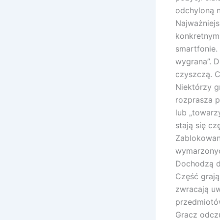
odchyloną n
Najważniejs
konkretnym 
smartfonie. 
wygrana”. D
czyszczą. C
Niektórzy g
rozprasza p
lub „towarz
stają się c
Zablokowani
wymarzonyc
Dochodzą do
Część grają
zwracają uw
przedmiotów
Gracz odczu