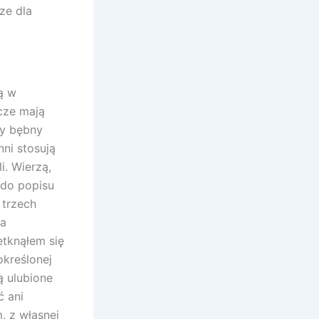
ze dla
ą w
cze mają
dy bębny
nni stosują
i. Wierzą,
 do popisu
 trzech
ma
tknąłem się
określonej
ą ulubione
ć ani
, z własnej