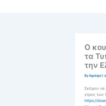
Skip
to
content
Ο κου
τα Τυ
την 
By
Aguirgui
/
J
Σκέψου να ε
γύρος των 
https://blu