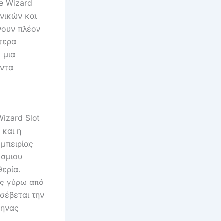
e Wizard
νικών και
νουν πλέον
τερα
 μια
οντα
Wizard Slot
 και η
μπειρίας
όσμιου
ερία.
ες γύρω από
 σέβεται την
ληνας