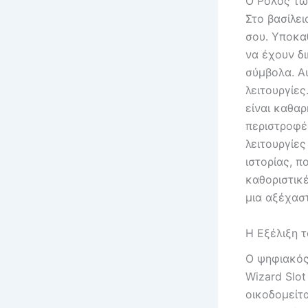
Ο Ρόλος τω
Στο βασίλει
σου. Υποκα
να έχουν δι
σύμβολα. Αυ
λειτουργίες
είναι καθαρ
περιστροφέ
λειτουργίες
ιστορίας, π
καθοριστικ
μια αξέχασ
Η Εξέλιξη τ
Ο ψηφιακός
Wizard Slot
οικοδομείτα