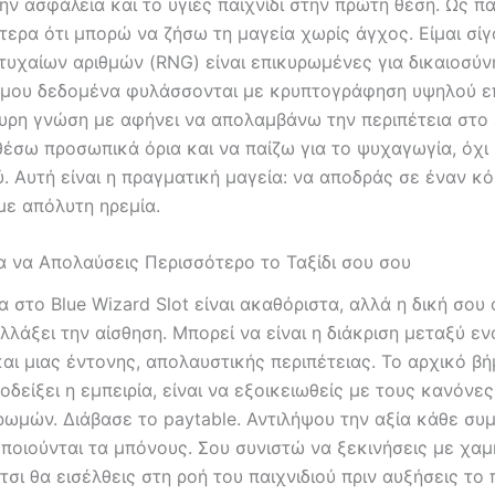
ην ασφάλεια και το υγιές παιχνίδι στην πρώτη θέση. Ως πα
ίτερα ότι μπορώ να ζήσω τη μαγεία χωρίς άγχος. Είμαι σίγ
τυχαίων αριθμών (RNG) είναι επικυρωμένες για δικαιοσύνη
μου δεδομένα φυλάσσονται με κρυπτογράφηση υψηλού ε
ουρη γνώση με αφήνει να απολαμβάνω την περιπέτεια στο
έσω προσωπικά όρια και να παίζω για το ψυχαγωγία, όχι
. Αυτή είναι η πραγματική μαγεία: να αποδράς σε έναν κ
με απόλυτη ηρεμία.
α να Απολαύσεις Περισσότερο το Ταξίδι σου σου
 στο Blue Wizard Slot είναι ακαθόριστα, αλλά η δική σου 
λλάξει την αίσθηση. Μπορεί να είναι η διάκριση μεταξύ ε
και μιας έντονης, απολαυστικής περιπέτειας. Το αρχικό β
οδείξει η εμπειρία, είναι να εξοικειωθείς με τους κανόνες
ρωμών. Διάβασε το paytable. Αντιλήψου την αξία κάθε συ
ποιούνται τα μπόνους. Σου συνιστώ να ξεκινήσεις με χα
τσι θα εισέλθεις στη ροή του παιχνιδιού πριν αυξήσεις το