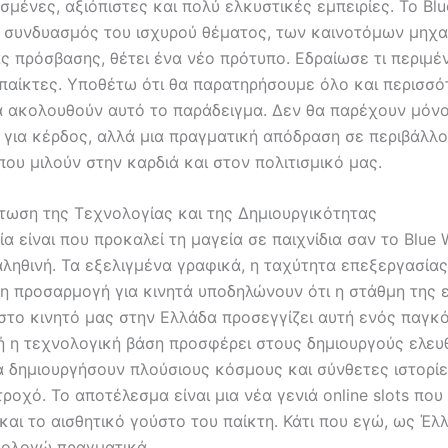
μένες, αξιόπιστες και πολύ ελκυστικές εμπειρίες. Το Blu
ον συνδυασμός του ισχυρού θέματος, των καινοτόμων μηχα
ας πρόσβασης, θέτει ένα νέο πρότυπο. Εδραίωσε τι περιμέ
 παίκτες. Υποθέτω ότι θα παρατηρήσουμε όλο και περισσό
να ακολουθούν αυτό το παράδειγμα. Δεν θα παρέχουν μόνο
 για κέρδος, αλλά μια πραγματική απόδραση σε περιβάλλ
ου μιλούν στην καρδιά και στον πολιτισμικό μας.
ωση της Τεχνολογίας και της Δημιουργικότητας
α είναι που προκαλεί τη μαγεία σε παιχνίδια σαν το Blue 
αληθινή. Τα εξελιγμένα γραφικά, η ταχύτητα επεξεργασίας
η προσαρμογή για κινητά υποδηλώνουν ότι η στάθμη της ε
 στο κινητό μας στην Ελλάδα προσεγγίζει αυτή ενός παγκ
τή η τεχνολογική βάση προσφέρει στους δημιουργούς ελευθ
 δημιουργήσουν πλούσιους κόσμους και σύνθετες ιστορί
ροχό. Το αποτέλεσμα είναι μια νέα γενιά online slots που
αι το αισθητικό γούστο του παίκτη. Κάτι που εγώ, ως Έλ
ξιολογώ πραγματικά.