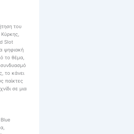
ήτηση του
 Κύρκης,
d Slot
ια ψηφιακή
ό το θέμα,
ε συνδυασμό
, το κάνει
υς παίκτες
νίδι σε μια
 Blue
α,