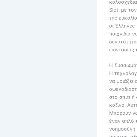
καλοσχεδιασ
Slot, με τ
της ευκολί
οι Έλληνες
παιχνίδια 
δυνατότητα
φαντασίας π
Η Συσσωμάτ
Η τεχνολογί
να μοιάζει 
αψεγάδιαστ
στο σπίτι ή
καζίνο. Αυ
Μπορούν να
έναν απλό τ
νοημοσύνη κ
παίκτης, α