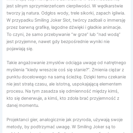
jest silnym sprzymierzeńcem cierpliwości. W wędkarstwie
tworzy ją natura. Odgłos wody, trele sikorki, zapach igliwia.
W przypadku Smiling Joker Slot, twórcy zadbali o immersję
przez barwną grafikę, łagodne dźwięki i gładkie animacje.
To czyni, że samo przebywanie “w grze” lub “nad wodą”
jest przyjemne, nawet gdy bezpośrednie wyniki nie
pojawiają się.
Takie angażowanie zmysłów odciąga uwagę od natrętnego
myślenia “kiedy wreszcie coś się stanie?”. Zmienia ciężar z
punktu docelowego na samą ścieżkę. Dzięki temu czekanie
nie jest stratą czasu, ale istotną, uspokajającą elementem
procesu. Na tym zasadza się odmienność między kimś,
kto się denerwuje, a kimś, kto zdoła brać przyjemność z
danej momentu.
Projektanci gier, analogicznie jak przyroda, używają swoje
metody, by podtrzymać uwagę. W Smiling Joker są to