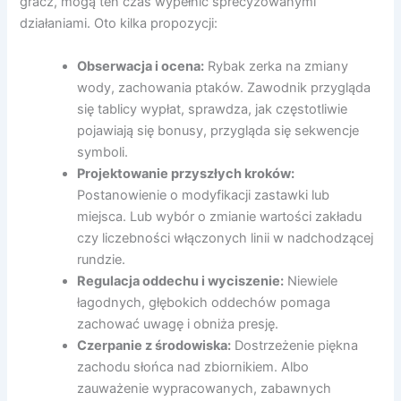
gracz, mogą ten czas wypełnić sprecyzowanymi
działaniami. Oto kilka propozycji:
Obserwacja i ocena:
Rybak zerka na zmiany
wody, zachowania ptaków. Zawodnik przygląda
się tablicy wypłat, sprawdza, jak częstotliwie
pojawiają się bonusy, przygląda się sekwencje
symboli.
Projektowanie przyszłych kroków:
Postanowienie o modyfikacji zastawki lub
miejsca. Lub wybór o zmianie wartości zakładu
czy liczebności włączonych linii w nadchodzącej
rundzie.
Regulacja oddechu i wyciszenie:
Niewiele
łagodnych, głębokich oddechów pomaga
zachować uwagę i obniża presję.
Czerpanie z środowiska:
Dostrzeżenie piękna
zachodu słońca nad zbiornikiem. Albo
zauważenie wypracowanych, zabawnych