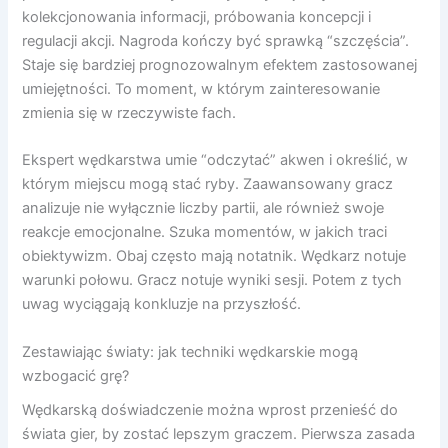
kolekcjonowania informacji, próbowania koncepcji i
regulacji akcji. Nagroda kończy być sprawką “szczęścia”.
Staje się bardziej prognozowalnym efektem zastosowanej
umiejętności. To moment, w którym zainteresowanie
zmienia się w rzeczywiste fach.
Ekspert wędkarstwa umie “odczytać” akwen i określić, w
którym miejscu mogą stać ryby. Zaawansowany gracz
analizuje nie wyłącznie liczby partii, ale również swoje
reakcje emocjonalne. Szuka momentów, w jakich traci
obiektywizm. Obaj często mają notatnik. Wędkarz notuje
warunki połowu. Gracz notuje wyniki sesji. Potem z tych
uwag wyciągają konkluzje na przyszłość.
Zestawiając światy: jak techniki wędkarskie mogą
wzbogacić grę?
Wędkarską doświadczenie można wprost przenieść do
świata gier, by zostać lepszym graczem. Pierwsza zasada