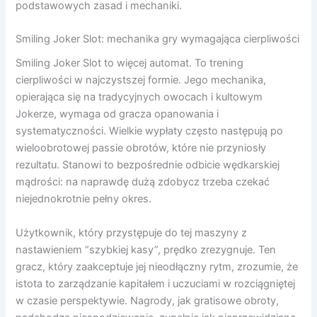
podstawowych zasad i mechaniki.
Smiling Joker Slot: mechanika gry wymagająca cierpliwości
Smiling Joker Slot to więcej automat. To trening
cierpliwości w najczystszej formie. Jego mechanika,
opierająca się na tradycyjnych owocach i kultowym
Jokerze, wymaga od gracza opanowania i
systematyczności. Wielkie wypłaty często następują po
wieloobrotowej passie obrotów, które nie przyniosły
rezultatu. Stanowi to bezpośrednie odbicie wędkarskiej
mądrości: na naprawdę dużą zdobycz trzeba czekać
niejednokrotnie pełny okres.
Użytkownik, który przystępuje do tej maszyny z
nastawieniem “szybkiej kasy”, prędko zrezygnuje. Ten
gracz, który zaakceptuje jej nieodłączny rytm, zrozumie, że
istota to zarządzanie kapitałem i uczuciami w rozciągniętej
w czasie perspektywie. Nagrody, jak gratisowe obroty,