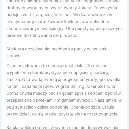
subtelne animacje symboli, akustyczna sygnalizacja nawet
drobnych wygranych, wyraz twarzy Jokera. To wszystko
buduje zwarte, angażujące klimat. Wędkarz wkracza w
ekosystemie jeziora. Zawodnik wkracza w dokładnie
skonstruowanym świecie gry. Oba punkty są bezpiecznym
terenem do trenowania cierpliwości.
Struktura oczekiwania: mechanika pauzy w łowieniu i
slotach
Czas oczekiwania to stanowi pusta luka. To obszar
wypełniona charakterystycznym napięciem, nadzieją i
analizą. Nad wodą tworzą ją odgłosy przyrody, gra światła
na tafli, badanie prądów. W grze Smiling Joker Slot to ta
ulotna chwila między naciśnięciem spin a końcem bębnów,
przepełniona dźwiękami i miganiem symboli. Nasz umysł w
obu sytuacjach działa podobnie. Ocenia bodźce, usiłuje
przewidzieć, co się stanie, szykuje się na rozstrzygnięcie.
Sztuka polega na tym, żeby ten czas nie denerwował, ale