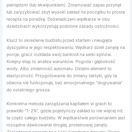
pieniędzmi (lub ekwipunkiem). Zmarnować zapas przynęt
lub zaryzykować zbyt wysoki zakład na początku to prosta
recepta na porażkę. Doświadczeni wędkarze w obu
dziedzinach wykorzystują podobne zasady ostrożności.
Klucz to określenie budżetu przed startem i nieugięta
dyscyplina w jego respektowaniu. Wędkarz dzieli zanętę na
porcje, gracz rozkłada swój bankroll na setki spinów.
Kolejny etap to analiza warunków. Pogoda i głębokość
wody. Albo zmienność automatu. Ostatni element to
elastyczność. Przygotowanie do zmiany taktyki, gdy ta
obecna nie funkcjonuje, bez emocjonalnego “dogrywania”
do ostatniego grosza.
Konkretna metoda zarządzania kapitałem w grach to
prawidło “1-2%”, gdzie pojedynczy zakład to nie więcej niż
ta część całego budżetu. W wędkarstwie porównaniem jest
rozsądne dawkowanie drogiej, proteinowej zanęty.