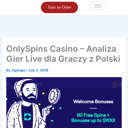
Skip
Start an Order
to
content
OnlySpins Casino – Analiza
Gier Live dla Graczy z Polski
By
Aguirgui
/
July 3, 2026