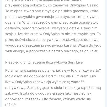
przyjemnością pokażę Ci, co zapewnia OnlySpins Casino.
To miejsce stworzone z myślą o polskich graczach, które
przede wszystkim gwarantuje autentyczne i interaktywne
doznania. W tym szczegółowym przeglądzie ocenię stoły,
dealerów, oprogramowanie i wszystkie detale. Dzięki nim
sesja z live dealerem w OnlySpins to nie jest zwykła gra. To
pełne doświadczenie rozrywkowe, zestawiające domową
wygodę z dreszczem prawdziwego kasyna. Witam do tego
wirtualnego, a jednocześnie bardzo realnego, salonu gier.
Przebieg gry i Znaczenie Rozrywkowa Sesji Live
Pora na najważniejsze pytanie: jak się w to gra i czy warto?
Moja osobista odpowiedź brzmi: tak, ale z umiarem. Gry
live w OnlySpins zapewniają wyśmienitą wartość
rozrywkową. Sama oglądanie stołu i interakcja są już formą
zabawy. Istotą do długotrwałej satysfakcji jest jednak
odpowiedni rozsądek. Oto zasady, którymi warto się
różnić: