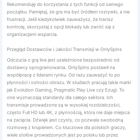
Rekomenduję do korzystania z tych funkcji od samego
początku. Pamiętaj, że gra ma być źródłem rozrywki, a nie
frustracji. Jeśli kiedykolwiek zauważysz, że tracisz
kontrolę, skorzystaj z opcji blokady lub zwróć się z
organizacjami wsparcia.
Przegląd Dostawców i Jakości Transmisji w OnlySpins
Odczucia z grą live jest uzależnione bezpośrednio od
dostawcy oprogramowania. OnlySpins postawił na
współpracę z liderami rynku. Od razu zauważyć to po
płynności i ostrości obrazu. W studiach pracują takie marki
jak Evolution Gaming, Pragmatic Play Live czy Ezugi. To
one wyznaczają standardy dla całego sektora. Ich
transmisje prowadzone są w wysokiej rozdzielczości,
często Full HD lub 4K, z płynnością, która nie daje miejsca
na zacięcia. Dźwięk jest czysty, co pozwala swobodną
rozmowę z krupierem. Co kluczowe dla polskich graczy,
wiele stołów prowadzonych jest po polsku lub przez