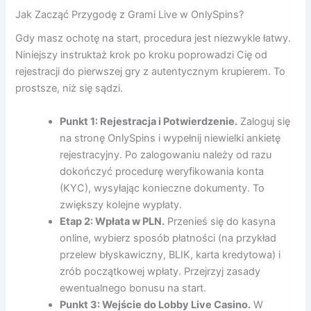
Jak Zacząć Przygodę z Grami Live w OnlySpins?
Gdy masz ochotę na start, procedura jest niezwykle łatwy.
Niniejszy instruktaż krok po kroku poprowadzi Cię od
rejestracji do pierwszej gry z autentycznym krupierem. To
prostsze, niż się sądzi.
Punkt 1: Rejestracja i Potwierdzenie.
Zaloguj się
na stronę OnlySpins i wypełnij niewielki ankietę
rejestracyjny. Po zalogowaniu należy od razu
dokończyć procedurę weryfikowania konta
(KYC), wysyłając konieczne dokumenty. To
zwiększy kolejne wypłaty.
Etap 2: Wpłata w PLN.
Przenieś się do kasyna
online, wybierz sposób płatności (na przykład
przelew błyskawiczny, BLIK, karta kredytowa) i
zrób początkowej wpłaty. Przejrzyj zasady
ewentualnego bonusu na start.
Punkt 3: Wejście do Lobby Live Casino.
W