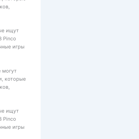
ков,
ые ищут
 Pinco
очные игры
е могут
и, которые
ков,
ые ищут
 Pinco
очные игры