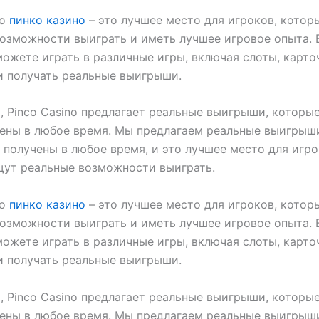
no
пинко казино
– это лучшее место для игроков, котор
озможности выиграть и иметь лучшее игровое опыта. В
можете играть в различные игры, включая слоты, карт
 и получать реальные выигрыши.
, Pinco Casino предлагает реальные выигрыши, которы
ены в любое время. Мы предлагаем реальные выигрыш
 получены в любое время, и это лучшее место для игро
щут реальные возможности выиграть.
no
пинко казино
– это лучшее место для игроков, котор
озможности выиграть и иметь лучшее игровое опыта. В
можете играть в различные игры, включая слоты, карт
 и получать реальные выигрыши.
, Pinco Casino предлагает реальные выигрыши, которы
ены в любое время. Мы предлагаем реальные выигрыш