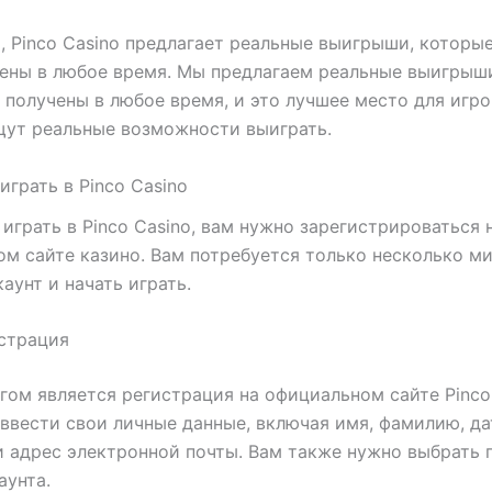
, Pinco Casino предлагает реальные выигрыши, которы
ены в любое время. Мы предлагаем реальные выигрыш
 получены в любое время, и это лучшее место для игро
щут реальные возможности выиграть.
играть в Pinco Casino
 играть в Pinco Casino, вам нужно зарегистрироваться 
м сайте казино. Вам потребуется только несколько ми
каунт и начать играть.
истрация
ом является регистрация на официальном сайте Pinco 
ввести свои личные данные, включая имя, фамилию, да
 адрес электронной почты. Вам также нужно выбрать 
аунта.