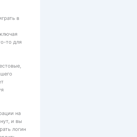
играть в
включая
то-то для
тестовые,
ашего
ет
уя
рации на
нут, и вы
рать логин