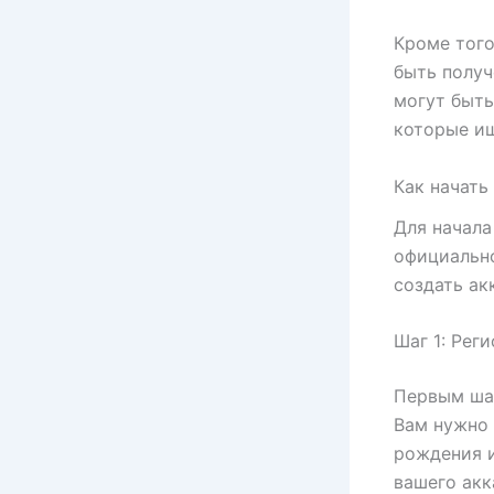
Кроме того
быть получ
могут быть
которые и
Как начать 
Для начала
официально
создать ак
Шаг 1: Рег
Первым шаг
Вам нужно 
рождения и
вашего акк