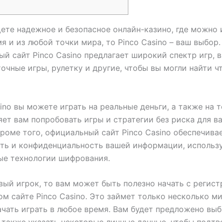
ете надежное и безопасное онлайн-казино, где можно 
я и из любой точки мира, то Pinco Casino – ваш выбор.
й сайт Pinco Casino предлагает широкий спектр игр, 
точные игры, рулетку и другие, чтобы вы могли найти ч
sino вы можете играть на реальные деньги, а также на 
яет вам попробовать игры и стратегии без риска для в
роме того, официальный сайт Pinco Casino обеспечива
ть и конфиденциальность вашей информации, использ
ые технологии шифрования.
вый игрок, то вам может быть полезно начать с регист
м сайте Pinco Casino. Это займет только несколько ми
чать играть в любое время. Вам будет предложено выб