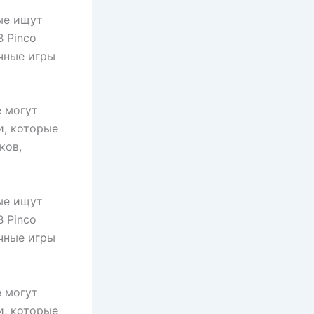
ые ищут
 Pinco
очные игры
е могут
и, которые
ков,
ые ищут
 Pinco
очные игры
е могут
и, которые