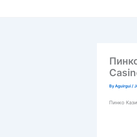
Skip
to
content
Пинко
Casin
By
Aguirgui
/
J
Пинко Кази