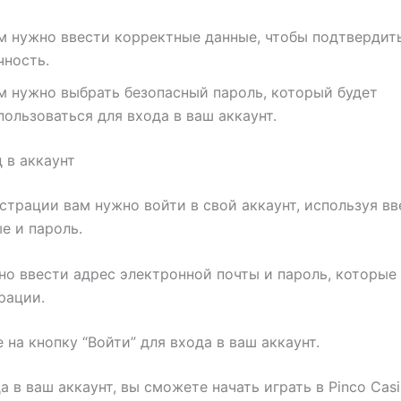
м нужно ввести корректные данные, чтобы подтвердит
чность.
м нужно выбрать безопасный пароль, который будет
пользоваться для входа в ваш аккаунт.
д в аккаунт
страции вам нужно войти в свой аккаунт, используя в
е и пароль.
но ввести адрес электронной почты и пароль, которые
рации.
на кнопку “Войти” для входа в ваш аккаунт.
а в ваш аккаунт, вы сможете начать играть в Pinco Cas