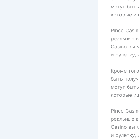
могут быть
которые и
Pinco Casi
реальные в
Casino вы 
и рулетку,
Кроме того
быть получ
могут быть
которые и
Pinco Casi
реальные в
Casino вы 
и рулетку,