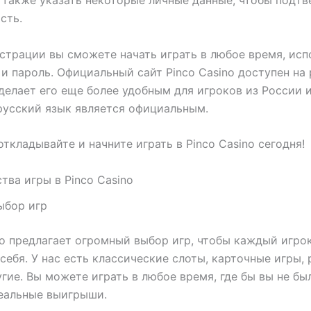
а также указать некоторые личные данные, чтобы подтв
сть.
страции вы сможете начать играть в любое время, исп
 и пароль. Официальный сайт Pinco Casino доступен на
 делает его еще более удобным для игроков из России 
 русский язык является официальным.
 откладывайте и начните играть в Pinco Casino сегодня!
ва игры в Pinco Casino
ыбор игр
no предлагает огромный выбор игр, чтобы каждый игро
 себя. У нас есть классические слоты, карточные игры, 
угие. Вы можете играть в любое время, где бы вы не был
еальные выигрыши.