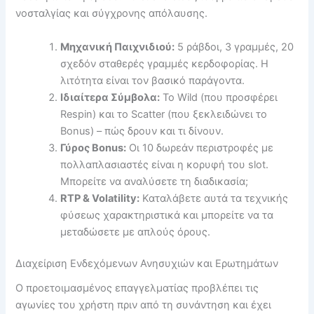
νοσταλγίας και σύγχρονης απόλαυσης.
Μηχανική Παιχνιδιού:
5 ράβδοι, 3 γραμμές, 20
σχεδόν σταθερές γραμμές κερδοφορίας. Η
λιτότητα είναι τον βασικό παράγοντα.
Ιδιαίτερα Σύμβολα:
Το Wild (που προσφέρει
Respin) και το Scatter (που ξεκλειδώνει το
Bonus) – πώς δρουν και τι δίνουν.
Γύρος Bonus:
Οι 10 δωρεάν περιστροφές με
πολλαπλασιαστές είναι η κορυφή του slot.
Μπορείτε να αναλύσετε τη διαδικασία;
RTP & Volatility:
Καταλάβετε αυτά τα τεχνικής
φύσεως χαρακτηριστικά και μπορείτε να τα
μεταδώσετε με απλούς όρους.
Διαχείριση Ενδεχόμενων Ανησυχιών και Ερωτημάτων
Ο προετοιμασμένος επαγγελματίας προβλέπει τις
αγωνίες του χρήστη πριν από τη συνάντηση και έχει