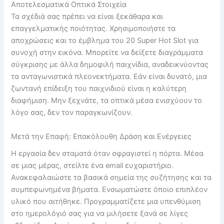
Αποτελεσματικά Οπτικά Στοιχεία
Τα σχέδιά σας πρέπει να είναι ξεκάθαρα και
επαγγελματικής ποιότητας. Χρησιμοποιήστε τα
αποχρώσεις και το έμβλημα του 20 Super Hot Slot για
συνοχή στην εικόνα. Μπορείτε να δείξετε διαγράμματα
σύγκρισης με άλλα δημοφιλή παιχνίδια, αναδεικνύοντας
τα ανταγωνιστικά πλεονεκτήματα. Εάν είναι δυνατό, μια
ζωντανή επίδειξη του παιχνιδιού είναι η καλύτερη
διαφήμιση. Μην ξεχνάτε, τα οπτικά μέσα ενισχύουν το
λόγο σας, δεν τον παραγκωνίζουν.
Μετά την Επαφή: Επακόλουθη Δράση και Ενέργειες
Η εργασία δεν σταματά όταν σφραγιστεί η πόρτα. Μέσα
σε μιας μέρας, στείλτε ένα email ευχαριστήριο.
Ανακεφαλαιώστε τα βασικά σημεία της συζήτησης και τα
συμπεφωνημένα βήματα. Ενσωματώστε όποιο επιπλέον
υλικό που αιτήθηκε. Προγραμματίζετε μια υπενθύμιση
στο ημερολόγιό σας για να μιλήσετε ξανά σε λίγες