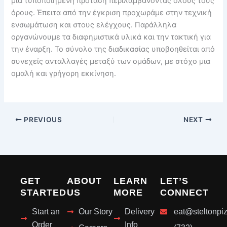
μια τυποποιημένη πρόταση περιλαμβάνοντας όλους τους
όρους. Έπειτα από την έγκριση προχωράμε στην τεχνική
ενσωμάτωση και στους ελέγχους. Παράλληλα
οργανώνουμε τα διαφημιστικά υλικά και την τακτική για
την έναρξη. Το σύνολο της διαδικασίας υποβοηθείται από
συνεχείς ανταλλαγές μεταξύ των ομάδων, με στόχο μια
ομαλή και γρήγορη εκκίνηση.
PREVIOUS
NEXT
GET
ABOUT
LEARN
LET’S
STARTED
US
MORE
CONNECT
Start an
Our Story
Delivery
eat@steltonpi
Order
Info