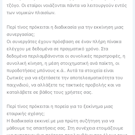
τζόγο. Οι εταίροι νοιάζονται πάντα να λειτουργούν εντός
των νομικών πλαισίων.
Περί τίνος πρόκειται η διαδικασία για την εκκίνηση μιας
συνεργασίας;
Οι συνεργάτες έχουν πρόσβαση σε έναν πλήρη πίνακα
ελέγχου με δεδομένα σε πραγματικό χρόνο. Στα
δεδομένα περιλαμβάνονται οι συνολικές περιστροφές, η
συνολική κίνηση, η μέση στοιχηματική ανά παίκτη, οι
πυροδοτήσεις μπόνους κ.ά.. Αυτά τα στοιχεία είναι
ζωτικές για να εξετάσετε την αποτελεσματικότητα του
παιχνιδιού, να αλλάξετε τις τακτικές προβολής και να
καταλάβετε σε βάθος τους χρήστες σας.
Περί τίνος πρόκειται η πορεία για το ξεκίνημα μιας
εταιρικής σχέσης;
Η διαδικασία εκκινεί με μια πρώτη συζήτηση για να
μάθουμε τις απαιτήσεις σας. Στη συνέχεια ετοιμάζουμε