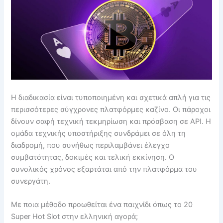
Η διαδικασία είναι τυποποιημένη και σχετικά απλή για τις
περισσότερες σύγχρονες πλατφόρμες καζίνο. Οι πάροχοι
δίνουν σαφή τεχνική τεκμηρίωση και πρόσβαση σε API. Η
ομάδα τεχνικής υποστήριξης συνδράμει σε όλη τη
διαδρομή, που συνήθως περιλαμβάνει έλεγχο
συμβατότητας, δοκιμές και τελική εκκίνηση. Ο
συνολικός χρόνος εξαρτάται από την πλατφόρμα του
συνεργάτη.
Με ποια μέθοδο προωθείται ένα παιχνίδι όπως το 20
Super Hot Slot στην ελληνική αγορά;