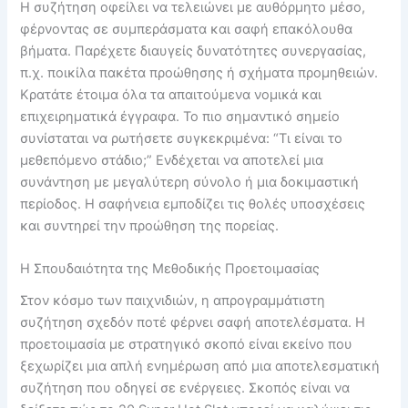
Η συζήτηση οφείλει να τελειώνει με αυθόρμητο μέσο,
φέρνοντας σε συμπεράσματα και σαφή επακόλουθα
βήματα. Παρέχετε διαυγείς δυνατότητες συνεργασίας,
π.χ. ποικίλα πακέτα προώθησης ή σχήματα προμηθειών.
Κρατάτε έτοιμα όλα τα απαιτούμενα νομικά και
επιχειρηματικά έγγραφα. Το πιο σημαντικό σημείο
συνίσταται να ρωτήσετε συγκεκριμένα: “Τι είναι το
μεθεπόμενο στάδιο;” Ενδέχεται να αποτελεί μια
συνάντηση με μεγαλύτερη σύνολο ή μια δοκιμαστική
περίοδος. Η σαφήνεια εμποδίζει τις θολές υποσχέσεις
και συντηρεί την προώθηση της πορείας.
Η Σπουδαιότητα της Μεθοδικής Προετοιμασίας
Στον κόσμο των παιχνιδιών, η απρογραμμάτιστη
συζήτηση σχεδόν ποτέ φέρνει σαφή αποτελέσματα. Η
προετοιμασία με στρατηγικό σκοπό είναι εκείνο που
ξεχωρίζει μια απλή ενημέρωση από μια αποτελεσματική
συζήτηση που οδηγεί σε ενέργειες. Σκοπός είναι να