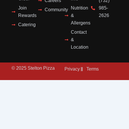
Careers
(732)
Join
Nutrition
985-
Community
Rewards
&
2626
Allergens
Catering
Contact
&
Location
© 2025 Stelton Pizza
Privacy
Terms