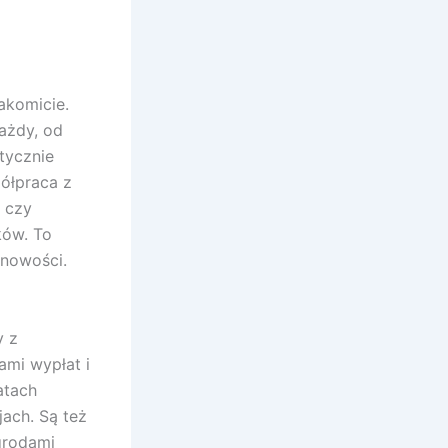
akomicie.
ażdy, od
tycznie
półpraca z
g czy
ków. To
 nowości.
y z
ami wypłat i
atach
ach. Są też
grodami