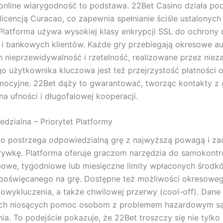
online wiarygodność to podstawa. 22Bet Casino działa po
icencją Curacao, co zapewnia spełnianie ściśle ustalony
Platforma używa wysokiej klasy enkrypcji SSL do ochrony
i bankowych klientów. Każde gry przebiegają okresowe a
ch nieprzewidywalność i rzetelność, realizowane przez nieza
go użytkownika kluczowa jest też przejrzystość płatności o
mocyjne. 22Bet dąży to gwarantować, tworząc kontakty z
a ufności i długofalowej kooperacji.
dzialna – Priorytet Platformy
no postrzega odpowiedzialną grę z najwyższą powagą i za
ywkę. Platforma oferuje graczom narzędzia do samokontr
owe, tygodniowe lub miesięczne limity wpłaconych środkó
poświęcanego na grę. Dostępne też możliwości okresoweg
owykluczenia, a także chwilowej przerwy (cool-off). Dane
ach niosących pomoc osobom z problemem hazardowym są
nia. To podejście pokazuje, że 22Bet troszczy się nie tylko