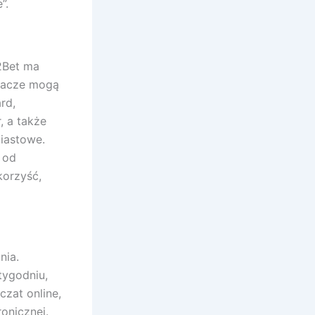
”.
2Bet ma
Gracze mogą
rd,
, a także
iastowe.
 od
korzyść,
nia.
tygodniu,
zat online,
onicznej.