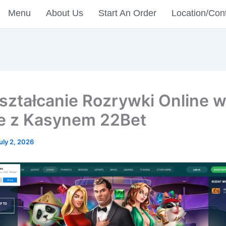
Menu
About Us
Start An Order
Location/Con
ształcanie Rozrywki Online 
e z Kasynem 22Bet
uly 2, 2026