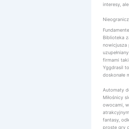
interesy, a
Nieogranic
Fundamentem
Biblioteka 
nowicjusza 
uzupełniany
firmami tak
Yggdrasil to
doskonałe m
Automaty do
Miłośnicy s
owocami, ws
atrakcyjny
fantasy, od
proste gry 