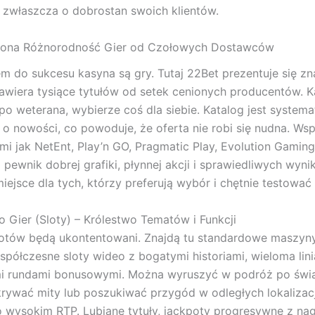
le zwłaszcza o dobrostan swoich klientów.
zona Różnorodność Gier od Czołowych Dostawców
 do sukcesu kasyna są gry. Tutaj 22Bet prezentuje się zn
zawiera tysiące tytułów od setek cenionych producentów. K
po weterana, wybierze coś dla siebie. Katalog jest systema
 o nowości, co powoduje, że oferta nie robi się nudna. Ws
imi jak NetEnt, Play’n GO, Pragmatic Play, Evolution Gamin
 pewnik dobrej grafiki, płynnej akcji i sprawiedliwych wyni
iejsce dla tych, którzy preferują wybór i chętnie testować
 Gier (Sloty) – Królestwo Tematów i Funkcji
lotów będą ukontentowani. Znajdą tu standardowe maszyn
półczesne sloty wideo z bogatymi historiami, wieloma lini
mi rundami bonusowymi. Można wyruszyć w podróż po świ
krywać mity lub poszukiwać przygód w odległych lokalizacj
o wysokim RTP. Lubiane tytuły, jackpoty progresywne z na