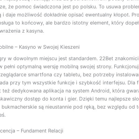
ze, że pomoc świadczona jest po polsku. To usuwa probl
 i daje możliwość dokładnie opisać ewentualny kłopot. Pro
sługa to końcowy, ale bardzo istotny element, który dopeł
wrażenia z kasyna.
bilne – Kasyno w Swojej Kieszeni
ry w dowolnym miejscu jest standardem. 22Bet znakomici
w pełni optymalną wersję mobilną swojej strony. Funkcjonu
zeglądarce smartfona czy tabletu, bez potrzeby instalow
iada przy tym wszystkie funkcje i szybkość interfejsu. Dla
est też dedykowana aplikacja na system Android, która gwar
kawiczny dostęp do konta i gier. Dzięki temu najlepsze slot
 bukmacherskie są nieustannie pod ręką, bez względu od t
eś.
icencja – Fundament Relacji