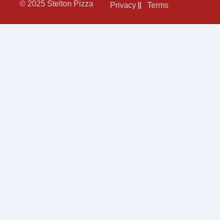
© 2025 Stelton Pizza
Privacy
Terms