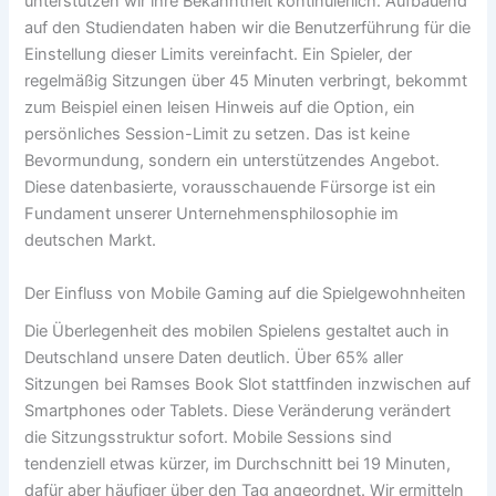
unterstützen wir ihre Bekanntheit kontinuierlich. Aufbauend
auf den Studiendaten haben wir die Benutzerführung für die
Einstellung dieser Limits vereinfacht. Ein Spieler, der
regelmäßig Sitzungen über 45 Minuten verbringt, bekommt
zum Beispiel einen leisen Hinweis auf die Option, ein
persönliches Session-Limit zu setzen. Das ist keine
Bevormundung, sondern ein unterstützendes Angebot.
Diese datenbasierte, vorausschauende Fürsorge ist ein
Fundament unserer Unternehmensphilosophie im
deutschen Markt.
Der Einfluss von Mobile Gaming auf die Spielgewohnheiten
Die Überlegenheit des mobilen Spielens gestaltet auch in
Deutschland unsere Daten deutlich. Über 65% aller
Sitzungen bei Ramses Book Slot stattfinden inzwischen auf
Smartphones oder Tablets. Diese Veränderung verändert
die Sitzungsstruktur sofort. Mobile Sessions sind
tendenziell etwas kürzer, im Durchschnitt bei 19 Minuten,
dafür aber häufiger über den Tag angeordnet. Wir ermitteln