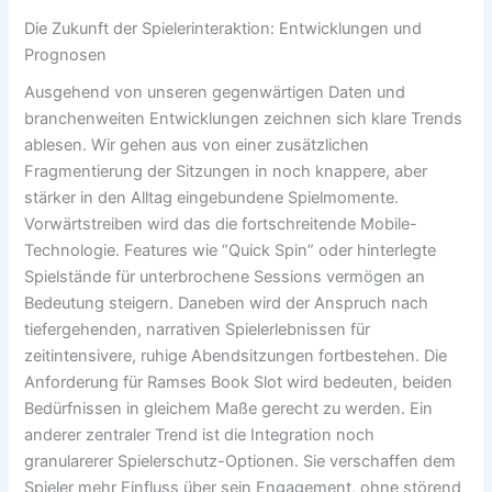
Die Zukunft der Spielerinteraktion: Entwicklungen und
Prognosen
Ausgehend von unseren gegenwärtigen Daten und
branchenweiten Entwicklungen zeichnen sich klare Trends
ablesen. Wir gehen aus von einer zusätzlichen
Fragmentierung der Sitzungen in noch knappere, aber
stärker in den Alltag eingebundene Spielmomente.
Vorwärtstreiben wird das die fortschreitende Mobile-
Technologie. Features wie “Quick Spin” oder hinterlegte
Spielstände für unterbrochene Sessions vermögen an
Bedeutung steigern. Daneben wird der Anspruch nach
tiefergehenden, narrativen Spielerlebnissen für
zeitintensivere, ruhige Abendsitzungen fortbestehen. Die
Anforderung für Ramses Book Slot wird bedeuten, beiden
Bedürfnissen in gleichem Maße gerecht zu werden. Ein
anderer zentraler Trend ist die Integration noch
granularerer Spielerschutz-Optionen. Sie verschaffen dem
Spieler mehr Einfluss über sein Engagement, ohne störend