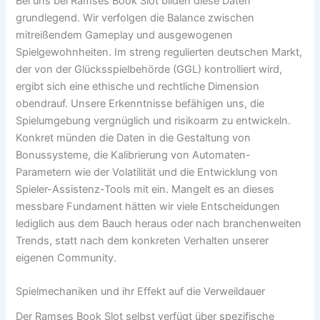
Bei uns bei Ramses Book Slot bilden diese Daten
grundlegend. Wir verfolgen die Balance zwischen
mitreißendem Gameplay und ausgewogenen
Spielgewohnheiten. Im streng regulierten deutschen Markt,
der von der Glücksspielbehörde (GGL) kontrolliert wird,
ergibt sich eine ethische und rechtliche Dimension
obendrauf. Unsere Erkenntnisse befähigen uns, die
Spielumgebung vergnüglich und risikoarm zu entwickeln.
Konkret münden die Daten in die Gestaltung von
Bonussysteme, die Kalibrierung von Automaten-
Parametern wie der Volatilität und die Entwicklung von
Spieler-Assistenz-Tools mit ein. Mangelt es an dieses
messbare Fundament hätten wir viele Entscheidungen
lediglich aus dem Bauch heraus oder nach branchenweiten
Trends, statt nach dem konkreten Verhalten unserer
eigenen Community.
Spielmechaniken und ihr Effekt auf die Verweildauer
Der Ramses Book Slot selbst verfügt über spezifische