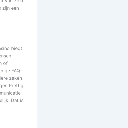
mt van zo’n
 zijn een
asino biedt
Mensen
n of
oerige FAQ-
dere zaken
er. Prettig
municatie
ijk. Dat is