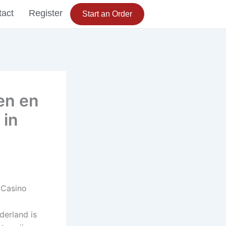
tact
Register
Start an Order
en en
 in
derland is