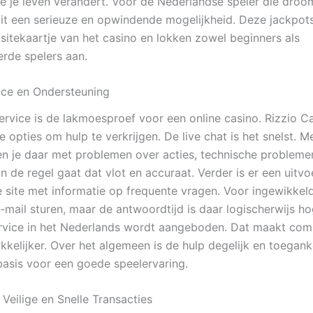
ie je leven verandert. Voor de Nederlandse speler die droo
 dit een serieuze en opwindende mogelijkheid. Deze jackpots
isitekaartje van het casino en lokken zowel beginners als
rde spelers aan.
ice en Ondersteuning
ervice is de lakmoesproef voor een online casino. Rizzio C
e opties om hulp te verkrijgen. De live chat is het snelst. 
n je daar met problemen over acties, technische probleme
In de regel gaat dat vlot en accuraat. Verder is er een uitv
e site met informatie op frequente vragen. Voor ingewikkel
-mail sturen, maar de antwoordtijd is daar logischerwijs hog
ervice in het Nederlands wordt aangeboden. Dat maakt com
kelijker. Over het algemeen is de hulp degelijk en toegankel
asis voor een goede speelervaring.
 Veilige en Snelle Transacties