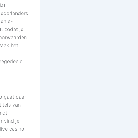
dat
Nederlanders
 en e-
t, zodat je
voorwaarden
vaak het
meegedeeld.
o gaat daar
itels van
indt
r vind je
live casino
r