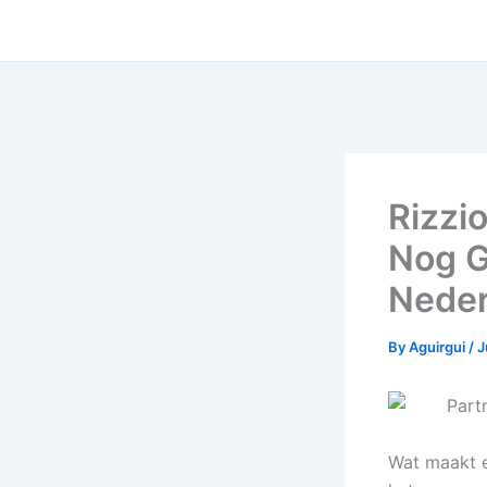
Skip
to
content
Rizzi
Nog G
Neder
By
Aguirgui
/
J
Wat maakt e