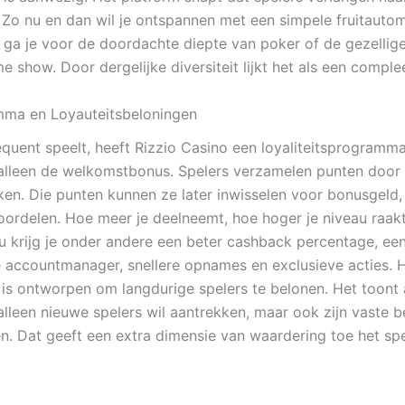
. Zo nu en dan wil je ontspannen met een simpele fruitauto
 ga je voor de doordachte diepte van poker of de gezellig
e show. Door dergelijke diversiteit lijkt het als een comple
mma en Loyauteitsbeloningen
equent speelt, heeft Rizzio Casino een loyaliteitsprogramma
alleen de welkomstbonus. Spelers verzamelen punten door
ken. Die punten kunnen ze later inwisselen voor bonusgeld, 
oordelen. Hoe meer je deelneemt, hoe hoger je niveau raakt.
u krijg je onder andere een beter cashback percentage, ee
e accountmanager, snellere opnames en exclusieve acties. 
s ontworpen om langdurige spelers te belonen. Het toont 
 alleen nieuwe spelers wil aantrekken, maar ook zijn vaste 
n. Dat geeft een extra dimensie van waardering toe het spe