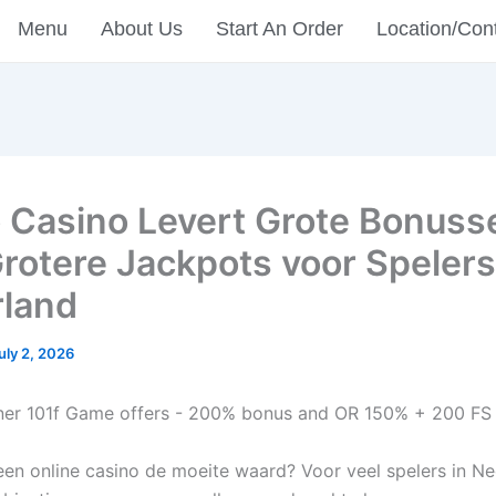
Menu
About Us
Start An Order
Location/Con
o Casino Levert Grote Bonuss
rotere Jackpots voor Spelers
land
uly 2, 2026
en online casino de moeite waard? Voor veel spelers in Ne