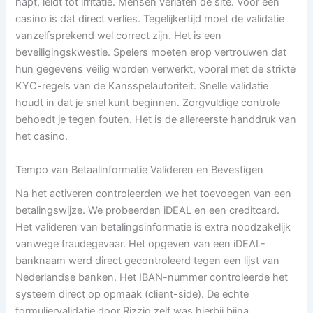
hapt, leidt tot irritatie. Mensen verlaten de site. Voor een
casino is dat direct verlies. Tegelijkertijd moet de validatie
vanzelfsprekend wel correct zijn. Het is een
beveiligingskwestie. Spelers moeten erop vertrouwen dat
hun gegevens veilig worden verwerkt, vooral met de strikte
KYC-regels van de Kansspelautoriteit. Snelle validatie
houdt in dat je snel kunt beginnen. Zorgvuldige controle
behoedt je tegen fouten. Het is de allereerste handdruk van
het casino.
Tempo van Betaalinformatie Valideren en Bevestigen
Na het activeren controleerden we het toevoegen van een
betalingswijze. We probeerden iDEAL en een creditcard.
Het valideren van betalingsinformatie is extra noodzakelijk
vanwege fraudegevaar. Het opgeven van een iDEAL-
banknaam werd direct gecontroleerd tegen een lijst van
Nederlandse banken. Het IBAN-nummer controleerde het
systeem direct op opmaak (client-side). De echte
formuliervalidatie door Rizzio zelf was hierbij bijna