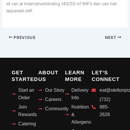
af van je internetverbinding (4G/5G of WiFi) dan van het
apparaat zelf.
PREVIOUS
NEXT
GET
ABOUT
LEARN
LET’S
STARTED
US
MORE
CONNECT
Start an
Our Story
Delivery
eat@steltonpi
Order
Info
Careers
(732)
Join
Nutrition
985-
Community
Rewards
&
2626
Allergens
Catering