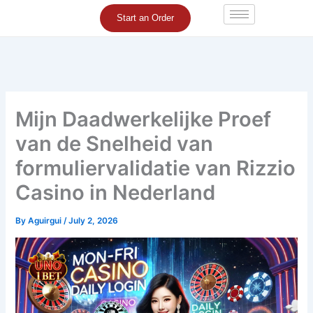
Skip
Start an Order
to
content
Mijn Daadwerkelijke Proef
van de Snelheid van
formuliervalidatie van Rizzio
Casino in Nederland
By
Aguirgui
/
July 2, 2026