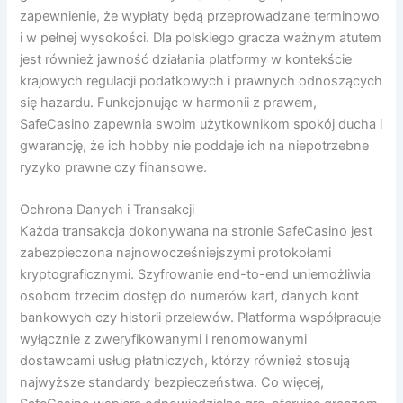
zapewnienie, że wypłaty będą przeprowadzane terminowo
i w pełnej wysokości. Dla polskiego gracza ważnym atutem
jest również jawność działania platformy w kontekście
krajowych regulacji podatkowych i prawnych odnoszących
się hazardu. Funkcjonując w harmonii z prawem,
SafeCasino zapewnia swoim użytkownikom spokój ducha i
gwarancję, że ich hobby nie poddaje ich na niepotrzebne
ryzyko prawne czy finansowe.
Ochrona Danych i Transakcji
Każda transakcja dokonywana na stronie SafeCasino jest
zabezpieczona najnowocześniejszymi protokołami
kryptograficznymi. Szyfrowanie end-to-end uniemożliwia
osobom trzecim dostęp do numerów kart, danych kont
bankowych czy historii przelewów. Platforma współpracuje
wyłącznie z zweryfikowanymi i renomowanymi
dostawcami usług płatniczych, którzy również stosują
najwyższe standardy bezpieczeństwa. Co więcej,