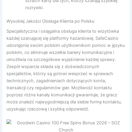
scratch karty dla tych, którzy szukają szybkiej
rozrywki.
Wysokiej Jakości Obsługa Klienta po Polsku
Specjalistyczna i osiągalna obsługa klienta to wizytówka
każdej szanującej się platformy hazardowej. SafeCasino
udostępnia swoim polskim użytkownikom pomoc w języku
polskim, co eliminuje wszelkie bariery komunikacyjne i
umożliwia na szczegółowe wyjaśnienie każdej sprawy.
Zespół wsparcia składa się z doświadczonych
specjalistów, którzy są gotowi wesprzeć w sprawach
technicznych, zagadnieniach dotyczących konta,
transakcji czy regulaminów gier. Możliwość kontaktu
poprzez różne kanały komunikacji gwarantuje, że gracz
może znaleźć najwygodniejszą dla siebie formę kontaktu,
uzyskując rzeczową i szybką odpowiedź.