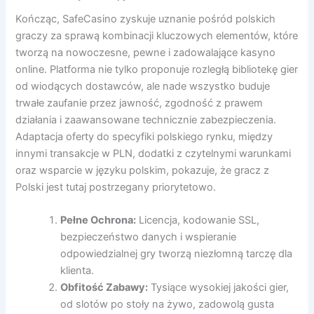
Kończąc, SafeCasino zyskuje uznanie pośród polskich
graczy za sprawą kombinacji kluczowych elementów, które
tworzą na nowoczesne, pewne i zadowalające kasyno
online. Platforma nie tylko proponuje rozległą bibliotekę gier
od wiodących dostawców, ale nade wszystko buduje
trwałe zaufanie przez jawność, zgodność z prawem
działania i zaawansowane technicznie zabezpieczenia.
Adaptacja oferty do specyfiki polskiego rynku, między
innymi transakcje w PLN, dodatki z czytelnymi warunkami
oraz wsparcie w języku polskim, pokazuje, że gracz z
Polski jest tutaj postrzegany priorytetowo.
Pełne Ochrona:
Licencja, kodowanie SSL,
bezpieczeństwo danych i wspieranie
odpowiedzialnej gry tworzą niezłomną tarczę dla
klienta.
Obfitość Zabawy:
Tysiące wysokiej jakości gier,
od slotów po stoły na żywo, zadowolą gusta