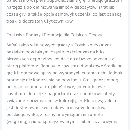
SafeCasino wspiera odpowiedzialną grę, oferując graczom
narzędzia do definiowania limitów depozytów, strat lub
czasu gry, a także opcję samowykluczenia, co jest oznaką
troski o dobrostan użytkowników.
Exclusive Bonusy i Promocje dla Polskich Graczy
SafeCasino wita nowych graczy z Polski korzystnym
pakietem powitalnym, często rozłożonym na kilka
pierwszych depozytów, co daje na dłuższe poznanie z
ofertą platformy. Bonusy te zawierają dodatkowe środki na
grę lub darmowe spiny na wybranych automatach. Jednak
promocje nie kończą się na powitaniu. Stali gracze mogą
polegać na program lojalnościowy, cotygodniowe
cashbacki, turnieje z nagrodami oraz dodatkowe oferty
związane z nowościami w kolekcji gier. Kluczową zaletą
jest dostosowanie warunków bonusów do realiów
polskiego rynku, z realnymi wymaganiami obrotu
(wagering) i jasno sprecyzowanymi limitami czasowymi.