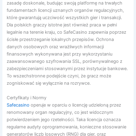
zasadę doskonale, budując swoją platformę na trwałych
fundamentach licencji uznanych organów regulacyjnych,
które gwarantują uczciwość wszystkich gier i transakcji.
Dla polskich graczy istotne jest również praca w pełni
legalnie na terenie kraju, co SafeCasino zapewnia poprzez
ścisłe przestrzeganie lokalnych przepisów. Ochrona
danych osobowych oraz wrażliwych informacji
finansowych wykonywana jest przy wykorzystaniu
zaawansowanego szyfrowania SSL, porównywalnego z
zabezpieczeniami stosowanymi przez instytucje bankowe.
To wszechstronne podejście czyni, że gracz może
zogniskować się wyłącznie na rozrywce.
Certyfikaty i Normy
Safecasino
operuje w oparciu o licencję udzieloną przez
renomowany organ regulacyjny, co jest widocznym
potwierdzeniem jego rzetelności. Taka licencja oznacza
regularne audyty oprogramowania, konieczne stosowanie
generatorów liczb losowych (RNG) dla gier, oraz