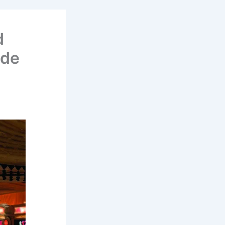
d
 de