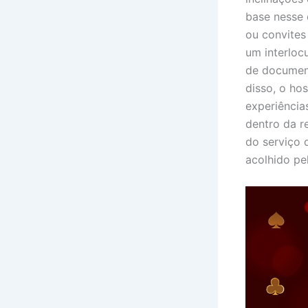
base nesse 
ou convites 
um interloc
de documen
disso, o ho
experiência
dentro da r
do serviço 
acolhido pe