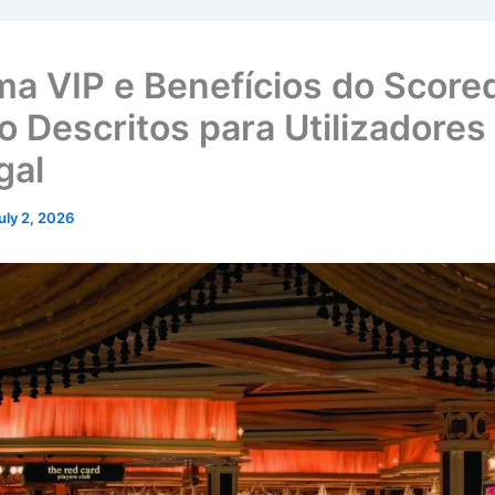
ma VIP e Benefícios do Score
o Descritos para Utilizadores
gal
uly 2, 2026