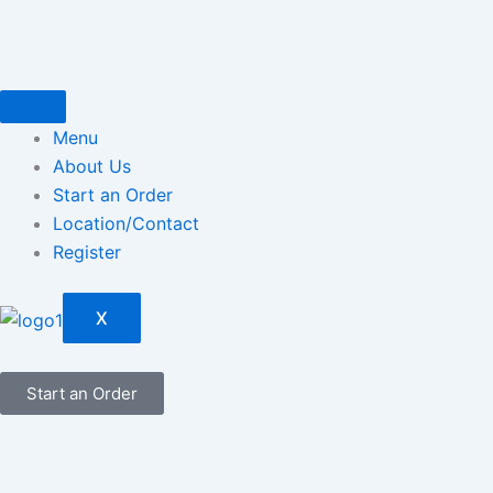
Skip
to
content
Menu
About Us
Start an Order
Location/Contact
Register
X
Start an Order