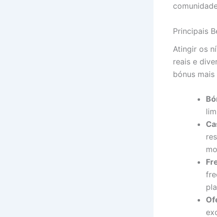
comunidade
Principais 
Atingir os 
reais e div
bónus mais 
Bó
li
Ca
re
mo
Fr
fr
pl
Of
ex