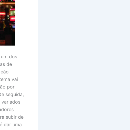
e um dos
mas de
ação
tema vai
ção por
De seguida,
 variados
adores
ra subir de
 é dar uma