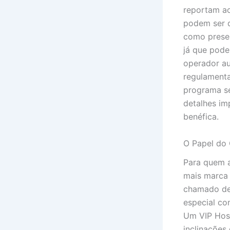
reportam ao
podem ser d
como presen
já que pode
operador au
regulamenta
programa s
detalhes im
benéfica.
O Papel do 
Para quem a
mais marca
chamado de 
especial co
Um VIP Host
inclinações 