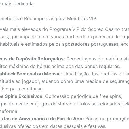
 mais dedicada.
Benefícios e Recompensas para Membros VIP
níveis mais elevados do Programa VIP do Scored Casino tra
ersas, que impactam em várias partes da experiência de jog
habituais e estimados pelos apostadores portugueses, en
nus de Depósito Reforçados:
Percentagens de match mais 
mites máximos de bónus acima aos das bónus regulares.
shback Semanal ou Mensal:
Uma fração das quebras de 
stituída ao jogador, atuando como uma medida de seguran
tivo para continuar.
ee Spins Exclusivos:
Concessão periódica de free spins,
equentemente em jogos de slots ou títulos selecionados pel
ataforma.
ertas de Aniversário e de Fim de Ano:
Bónus ou promoçõe
clusivas oferecidos em datas pessoais e festivas.