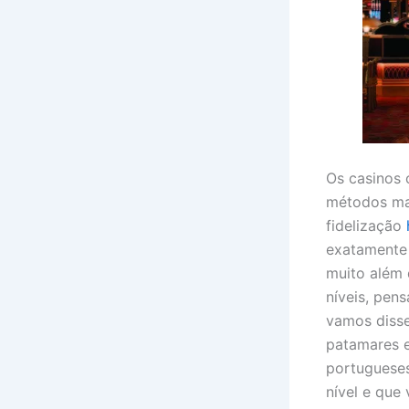
Os casinos 
métodos mai
fidelização
exatamente 
muito além 
níveis, pen
vamos disse
patamares 
portugueses
nível e que