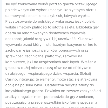
się być zbudowana wokół potrzeb gracza oczekującego
przede wszystkim wyboru maszyn, korzystnych ofert z
darmowymi spinami oraz szybkich, łatwych wypłat.
Przystosowanie do polskiego rynku przez język polski,
walutę i metody płatności to istotna zaleta. Biblioteka gier
oparta na renomowanych dostawcach zapewnia
doskonałą jakość rozgrywki i jej uczciwość. Kluczowe
wyzwania przed którymi stoi każdym kasynem online to
zachowanie jasności warunków bonusowych oraz
sprawności technicznej platformy, zarówno na
komputerze, jak i na urządzeniach mobilnych. Wrażenia
gracza w dużej mierze zależą również od efektywnie
działającego i wspierającego działu wsparcia. Slotsdj
Casino, integrując te elementy, może stać się atrakcyjną
opcją na polskim rynku. Ostateczna decyzja zależy do
indywidualnego gracza. Powinien on zawsze zaczynać od
analizy z regulaminem i podchodzić do gry z umiarem,
postrzegając ją przede wszystkim jako formę spędzania