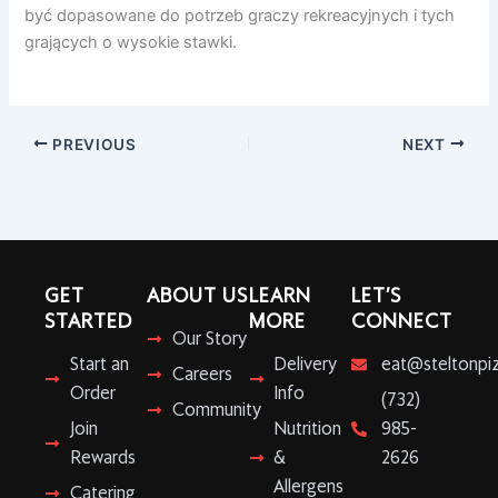
być dopasowane do potrzeb graczy rekreacyjnych i tych
grających o wysokie stawki.
PREVIOUS
NEXT
GET
ABOUT US
LEARN
LET’S
STARTED
MORE
CONNECT
Our Story
Start an
Delivery
eat@steltonpi
Careers
Order
Info
(732)
Community
Join
Nutrition
985-
Rewards
&
2626
Allergens
Catering