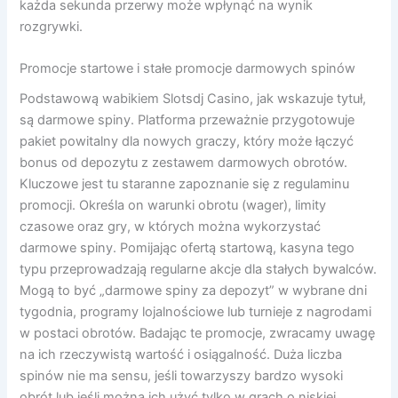
każda sekunda przerwy może wpłynąć na wynik
rozgrywki.
Promocje startowe i stałe promocje darmowych spinów
Podstawową wabikiem Slotsdj Casino, jak wskazuje tytuł,
są darmowe spiny. Platforma przeważnie przygotowuje
pakiet powitalny dla nowych graczy, który może łączyć
bonus od depozytu z zestawem darmowych obrotów.
Kluczowe jest tu staranne zapoznanie się z regulaminu
promocji. Określa on warunki obrotu (wager), limity
czasowe oraz gry, w których można wykorzystać
darmowe spiny. Pomijając ofertą startową, kasyna tego
typu przeprowadzają regularne akcje dla stałych bywalców.
Mogą to być „darmowe spiny za depozyt” w wybrane dni
tygodnia, programy lojalnościowe lub turnieje z nagrodami
w postaci obrotów. Badając te promocje, zwracamy uwagę
na ich rzeczywistą wartość i osiągalność. Duża liczba
spinów nie ma sensu, jeśli towarzyszy bardzo wysoki
obrót lub jeśli można ich użyć tylko w grach o niskiej