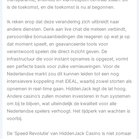
is de toekomst, en die toekomst is nu al begonnen.
Ik reken erop dat deze verandering zich uitbreidt naar
andere diensten. Denk aan live chat die meteen verbindt,
persoonlijke bonusaanbiedingen die reageren op wat je op
dat moment speelt, en geavanceerde tools voor
verantwoord spelen die direct inzicht geven. De
infrastructuur die voor instant opnames is opgezet, vormt
een perfecte basis voor zulke vernieuwingen. Voor de
Nederlandse markt zou dit kunnen leiden tot een nog
intensievere koppeling met iDEAL, waarbij zowel storten als
opnemen in real-time gaan. HiddenJack legt de lat hoog.
Andere casino’s zullen moeten investeren in hun systemen
om bij te blijven, wat uiteindelijk de kwaliteit voor alle
Nederlandse spelers verhoogt. Het tijdperk van wachten is
voorbij.
De ‘Speed Revolutie’ van HiddenJack Casino is niet zomaar