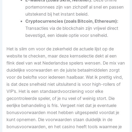
portemonnees zijn van zichzelf al snel en passen
uitstekend bij het instant beleid.
Cryptocurrencies (zoals Bitcoin, Ethereum):
Transacties via de blockchain zijn vrijwel direct
bevestigd, een ideale optie voor snelheid.
Het is slim om voor de zekerheid de actuele lijst op de
website te checken, maar deze kernselectie dekt al een
flink deel van wat Nederlandse spelers wensen. De mix van
duidelijke voorwaarden en de juiste betaalmiddelen zorgt
voor de belofte voor iedereen haalbaar. Wat ik prettig vind,
is dat deze snelheid niet uitsluitend is voor high-rollers of
VIP’s. Het is een standaardvoorziening voor elke
gecontroleerde speler, of je nu veel of weinig stort. Die
eerlijke behandeling is fris. Vergeet niet dat je eventuele
bonusvoorwaarden moet hebben uitgespeeld voordat je
kunt opnemen. Die voorwaarden staan duidelijk in de
bonusvoorwaarden, en het casino heeft tools waarmee je