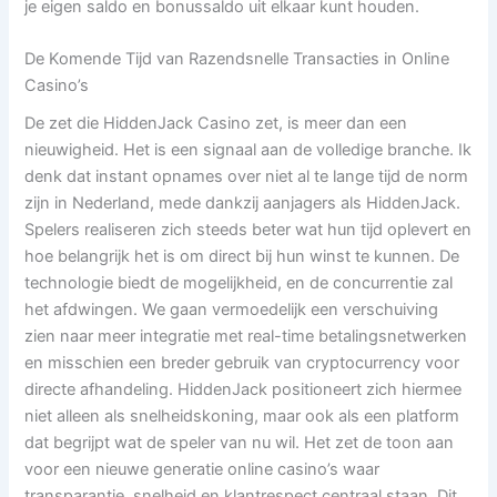
je eigen saldo en bonussaldo uit elkaar kunt houden.
De Komende Tijd van Razendsnelle Transacties in Online
Casino’s
De zet die HiddenJack Casino zet, is meer dan een
nieuwigheid. Het is een signaal aan de volledige branche. Ik
denk dat instant opnames over niet al te lange tijd de norm
zijn in Nederland, mede dankzij aanjagers als HiddenJack.
Spelers realiseren zich steeds beter wat hun tijd oplevert en
hoe belangrijk het is om direct bij hun winst te kunnen. De
technologie biedt de mogelijkheid, en de concurrentie zal
het afdwingen. We gaan vermoedelijk een verschuiving
zien naar meer integratie met real-time betalingsnetwerken
en misschien een breder gebruik van cryptocurrency voor
directe afhandeling. HiddenJack positioneert zich hiermee
niet alleen als snelheidskoning, maar ook als een platform
dat begrijpt wat de speler van nu wil. Het zet de toon aan
voor een nieuwe generatie online casino’s waar
transparantie, snelheid en klantrespect centraal staan. Dit