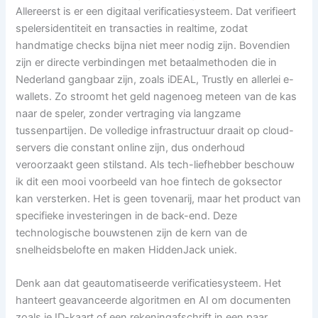
Allereerst is er een digitaal verificatiesysteem. Dat verifieert
spelersidentiteit en transacties in realtime, zodat
handmatige checks bijna niet meer nodig zijn. Bovendien
zijn er directe verbindingen met betaalmethoden die in
Nederland gangbaar zijn, zoals iDEAL, Trustly en allerlei e-
wallets. Zo stroomt het geld nagenoeg meteen van de kas
naar de speler, zonder vertraging via langzame
tussenpartijen. De volledige infrastructuur draait op cloud-
servers die constant online zijn, dus onderhoud
veroorzaakt geen stilstand. Als tech-liefhebber beschouw
ik dit een mooi voorbeeld van hoe fintech de goksector
kan versterken. Het is geen tovenarij, maar het product van
specifieke investeringen in de back-end. Deze
technologische bouwstenen zijn de kern van de
snelheidsbelofte en maken HiddenJack uniek.
Denk aan dat geautomatiseerde verificatiesysteem. Het
hanteert geavanceerde algoritmen en AI om documenten
zoals je ID-kaart of een rekeningafschrift in een paar