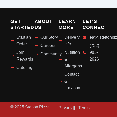
GET
ABOUT
LEARN
LET’S
STARTED
US
MORE
CONNECT
Start an
Our Story
Delivery
eat@steltonpi
Order
Info
Careers
(732)
Join
Nutrition
985-
Community
Rewards
&
2626
Allergens
Catering
Contact
&
Location
© 2025 Stelton Pizza
Privacy
Terms