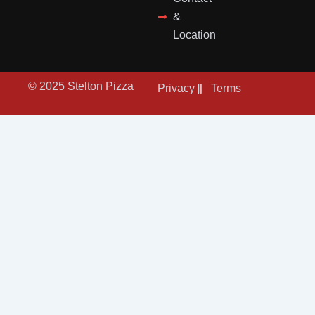
&
Location
© 2025 Stelton Pizza
Privacy
Terms