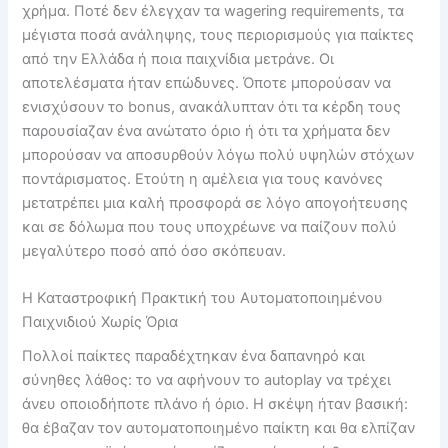
χρήμα. Ποτέ δεν έλεγχαν τα wagering requirements, τα
μέγιστα ποσά ανάληψης, τους περιορισμούς για παίκτες
από την Ελλάδα ή ποια παιχνίδια μετράνε. Οι
αποτελέσματα ήταν επώδυνες. Όποτε μπορούσαν να
ενισχύσουν το bonus, ανακάλυπταν ότι τα κέρδη τους
παρουσίαζαν ένα ανώτατο όριο ή ότι τα χρήματα δεν
μπορούσαν να αποσυρθούν λόγω πολύ υψηλών στόχων
ποντάρισματος. Ετούτη η αμέλεια για τους κανόνες
μετατρέπει μια καλή προσφορά σε λόγο απογοήτευσης
και σε δόλωμα που τους υποχρέωνε να παίζουν πολύ
μεγαλύτερο ποσό από όσο σκόπευαν.
Η Καταστροφική Πρακτική του Αυτοματοποιημένου
Παιχνιδιού Χωρίς Όρια
Πολλοί παίκτες παραδέχτηκαν ένα δαπανηρό και
σύνηθες λάθος: το να αφήνουν το autoplay να τρέχει
άνευ οποιοδήποτε πλάνο ή όριο. Η σκέψη ήταν βασική:
θα έβαζαν τον αυτοματοποιημένο παίκτη και θα ελπίζαν