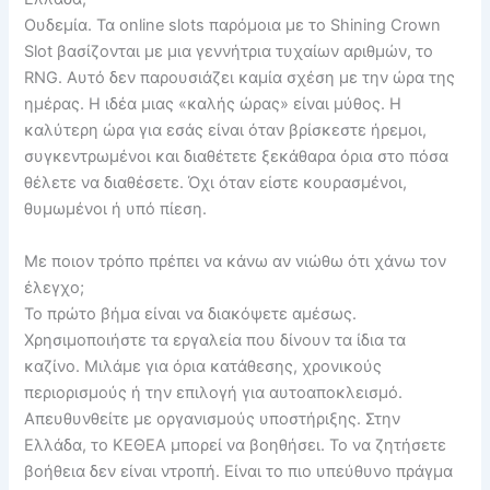
Ουδεμία. Τα online slots παρόμοια με το Shining Crown
Slot βασίζονται με μια γεννήτρια τυχαίων αριθμών, το
RNG. Αυτό δεν παρουσιάζει καμία σχέση με την ώρα της
ημέρας. Η ιδέα μιας «καλής ώρας» είναι μύθος. Η
καλύτερη ώρα για εσάς είναι όταν βρίσκεστε ήρεμοι,
συγκεντρωμένοι και διαθέτετε ξεκάθαρα όρια στο πόσα
θέλετε να διαθέσετε. Όχι όταν είστε κουρασμένοι,
θυμωμένοι ή υπό πίεση.
Με ποιον τρόπο πρέπει να κάνω αν νιώθω ότι χάνω τον
έλεγχο;
Το πρώτο βήμα είναι να διακόψετε αμέσως.
Χρησιμοποιήστε τα εργαλεία που δίνουν τα ίδια τα
καζίνο. Μιλάμε για όρια κατάθεσης, χρονικούς
περιορισμούς ή την επιλογή για αυτοαποκλεισμό.
Απευθυνθείτε με οργανισμούς υποστήριξης. Στην
Ελλάδα, το ΚΕΘΕΑ μπορεί να βοηθήσει. Το να ζητήσετε
βοήθεια δεν είναι ντροπή. Είναι το πιο υπεύθυνο πράγμα