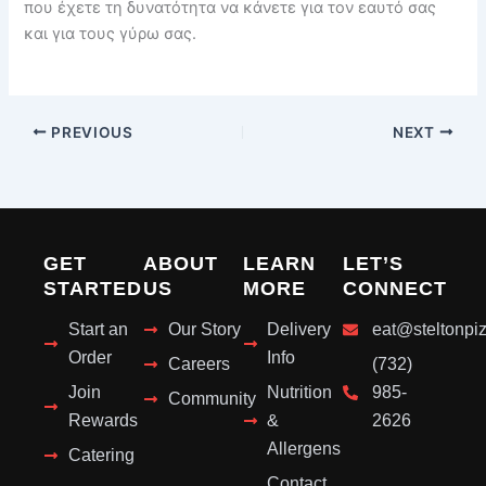
που έχετε τη δυνατότητα να κάνετε για τον εαυτό σας
και για τους γύρω σας.
PREVIOUS
NEXT
GET
ABOUT
LEARN
LET’S
STARTED
US
MORE
CONNECT
Start an
Our Story
Delivery
eat@steltonpi
Order
Info
Careers
(732)
Join
Nutrition
985-
Community
Rewards
&
2626
Allergens
Catering
Contact