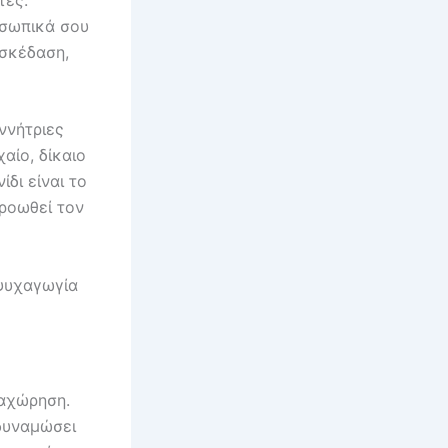
οσωπικά σου
ασκέδαση,
ννήτριες
αίο, δίκαιο
δι είναι το
προωθεί τον
 ψυχαγωγία
ταχώρηση.
δυναμώσει