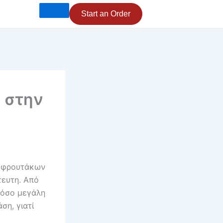
Start an Order
 στην
ν φρουτάκων
τευτη. Από
 τόσο μεγάλη
ση, γιατί