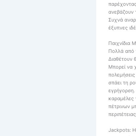
παρέχοντας 
ανεβάζουν 
Συχνά αναρ
έξυπνες ιδέ
Παιχνίδια Μ
Πολλά από τ
Διαθέτουν θ
Μπορεί να χ
πολεμήσεις 
σπάει τη ρο
εγρήγορση.
καραμέλες 
πέτρινων μπ
περιπέτειας
Jackpots: Η