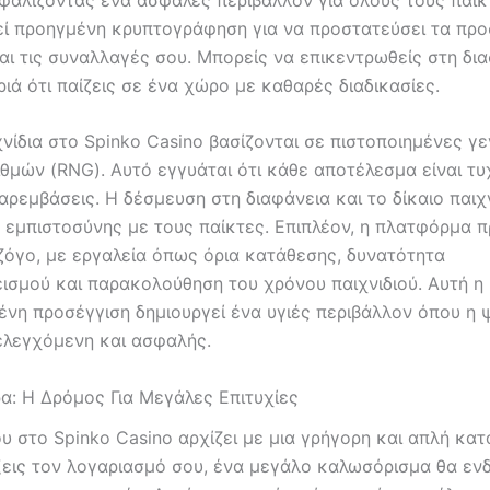
εί προηγμένη κρυπτογράφηση για να προστατεύσει τα πρ
αι τις συναλλαγές σου. Μπορείς να επικεντρωθείς στη δι
ριά ότι παίζεις σε ένα χώρο με καθαρές διαδικασίες.
νίδια στο Spinko Casino βασίζονται σε πιστοποιημένες γε
θμών (RNG). Αυτό εγγυάται ότι κάθε αποτέλεσμα είναι τυχ
αρεμβάσεις. Η δέσμευση στη διαφάνεια και το δίκαιο παιχνί
ς εμπιστοσύνης με τους παίκτες. Επιπλέον, η πλατφόρμα 
ζόγο, με εργαλεία όπως όρια κατάθεσης, δυνατότητα
ισμού και παρακολούθηση του χρόνου παιχνιδιού. Αυτή η
νη προσέγγιση δημιουργεί ένα υγιές περιβάλλον όπου η
ελεγχόμενη και ασφαλής.
α: Η Δρόμος Για Μεγάλες Επιτυχίες
ου στο Spinko Casino αρχίζει με μια γρήγορη και απλή κα
ξεις τον λογαριασμό σου, ένα μεγάλο καλωσόρισμα θα εν