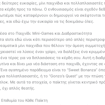
δεύτερες ευκαιρίες, μίνι παιχνίδια και πολλαπλασιαστές
τα κέρδη προς τα πάνω. Ο ενθουσιασμός είναι σχεδόν δε
ωτιέμαι πώς καταφέρνουν οι δημιουργοί να σκέφτονται 
ες, και εδώ έχω την ευκαιρία να τις δοκιμάσω όλες.
έσα στο Παιχνίδι: Mini-Games και Διαδραστικότητα
α slots εδώ είναι κάτι περισσότερο από απλές περιστροφ
εαματικά μίνι παιχνίδια που θέλουν την άμεση συμμετοχή
ρειαστεί να λύσεις έναν γρίφο, να διαλέξεις ένα κρυμμέ
ένα τέρας για να διπλασιάσεις τα κέρδη σου. Αυτή η διαδ
υτίνα και δίνει μια νέα διάσταση στο παιχνίδι, έχοντας σε
 Ένα αγαπημένο παράδειγμα είναι το “Sweet Bonanza” όπο
για πολλαπλασιαστές, ή το “Gonzo’s Quest” με την πτώση
λοκ. Με αυτά τα στοιχεία, ο παίκτης γίνεται κεντρικό π
, όχι απλός θεατής.
 Επιθυμία του Κάθε Παίκτη