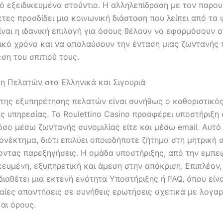
ό εξειδικευμένα στούντιο. Η αλληλεπίδραση με τον παρου
τες προσδίδει μια κοινωνική διάσταση που λείπει από τα
Είναι η ιδανική επιλογή για όσους θέλουν να εφαρμόσουν 
ικό χρόνο και να απολαύσουν την ένταση μιας ζωντανής 
ση του σπιτιού τους.
η Πελατών στα Ελληνικά και Σιγουριά
 της εξυπηρέτησης πελατών είναι συνήθως ο καθοριστικός
ς υπηρεσίας. Το Roulettino Casino προσφέρει υποστήριξη
όσο μέσω ζωντανής συνομιλίας είτε και μέσω email. Αυτό 
νέκτημα, διότι επιλύει οποιοδήποτε ζήτημα στη μητρική 
ντας παρεξηγήσεις. Η ομάδα υποστήριξης, από την εμπει
ικευμένη, εξυπηρετική και άμεση στην απόκριση. Επιπλέον,
διαθέτει μια εκτενή ενότητα Υποστήριξης ή FAQ, όπου είν
ιαίες απαντήσεις σε συνήθεις ερωτήσεις σχετικά με λογα
αι όρους.