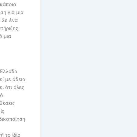
 κάποιο
ση για μια
 Σε ένα
στήριξης
ό μια
 Ελλάδα
εί με άδεια
ι ότι όλες
τό
θέσεις
ίς
δικοποίηση
 το ίδιο