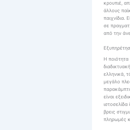
κρουπιέ, απ
άλλους παίκ
παιχνίδια. 
σε πραγματ
από την άνε
Εξυπηρέτησ
Η ποιότητα
διαδικτυακή
ελληνικά, τ
μεγάλο πλεο
παρακάμπτο
είναι εξειδ
ιστοσελίδα 
βρεις στιγμ
πληρωμές κ