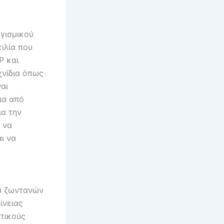
γισμικού
ιλία που
P και
χνίδια όπως
αι
ια από
ια την
ς να
αι να
μα ζωντανών
ίνειας
ατικούς