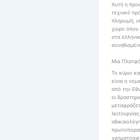
Αυτή η προσ
τεχνικό πρό
πληρωμή, υ
χώρο όπου 
στα ελληνι
συνηθισμένη
Μια Πλατφό
Το κύριο κ
είναι η νομ
από την Εθν
οι δραστηρ
μεταφράζετ
λειτουργίας
αδικαιολόγ
πρωτοπορια
χρηματοοικ