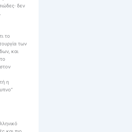
σιώδες· δεν
.
τι το
ιτουργία των
δων, και
 το
 στον
τή η
ξυπνο”
ελληνικό
ές και πιο