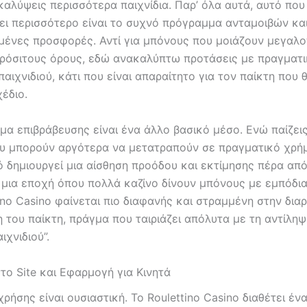
αλύψεις περισσότερα παιχνίδια. Παρ’ όλα αυτά, αυτό που
ει περισσότερο είναι το συχνό πρόγραμμα ανταμοιβών και
μένες προσφορές. Αντί για μπόνους που μοιάζουν μεγαλ
ρόσιτους όρους, εδώ ανακαλύπτω προτάσεις με πραγματι
παιχνιδιού, κάτι που είναι απαραίτητο για τον παίκτη που 
χέδιο.
α επιβράβευσης είναι ένα άλλο βασικό μέσο. Ενώ παίζεις
υ μπορούν αργότερα να μετατραπούν σε πραγματικό χρή
ό δημιουργεί μια αίσθηση προόδου και εκτίμησης πέρα απ
ε μια εποχή όπου πολλά καζίνο δίνουν μπόνους με εμπόδια
ino Casino φαίνεται πιο διαφανής και στραμμένη στην δια
 του παίκτη, πράγμα που ταιριάζει απόλυτα με τη αντίληψ
ιχνιδιού”.
το Site και Εφαρμογή για Κινητά
χρήσης είναι ουσιαστική. Το Roulettino Casino διαθέτει έν