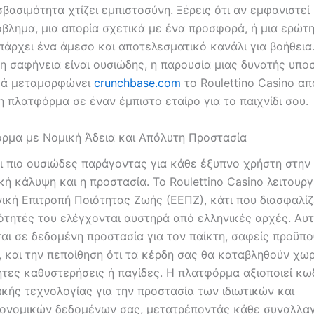
βασιμότητα χτίζει εμπιστοσύνη. Ξέρεις ότι αν εμφανιστεί
βλημα, μια απορία σχετικά με ένα προσφορά, ή μια ερώτη
πάρχει ένα άμεσο και αποτελεσματικό κανάλι για βοήθεια.
η σαφήνεια είναι ουσιώδης, η παρουσία μιας δυνατής υπο
κά μεταμορφώνει
crunchbase.com
το Roulettino Casino απ
 πλατφόρμα σε έναν έμπιστο εταίρο για το παιχνίδι σου.
ρμα με Νομική Άδεια και Απόλυτη Προστασία
αι πιο ουσιώδες παράγοντας για κάθε έξυπνο χρήστη στην
ική κάλυψη και η προστασία. Το Roulettino Casino λειτουργ
ική Επιτροπή Ποιότητας Ζωής (ΕΕΠΖ), κάτι που διασφαλίζε
ιότητές του ελέγχονται αυστηρά από ελληνικές αρχές. Αυ
αι σε δεδομένη προστασία για τον παίκτη, σαφείς προϋπο
, και την πεποίθηση ότι τα κέρδη σας θα καταβληθούν χωρ
ητες καθυστερήσεις ή παγίδες. Η πλατφόρμα αξιοποιεί κω
κής τεχνολογίας για την προστασία των ιδιωτικών και
ονομικών δεδομένων σας, μετατρέποντάς κάθε συναλλαγή