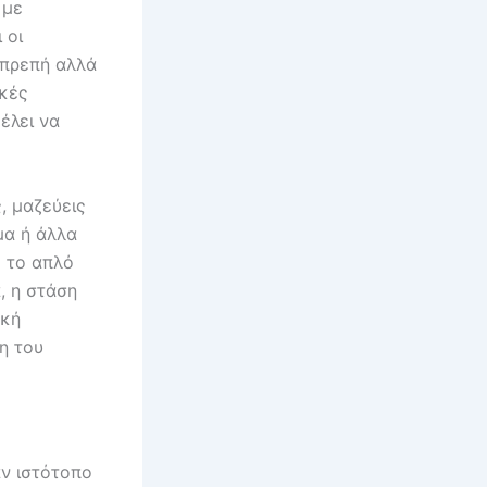
 με
 οι
οπρεπή αλλά
κές
θέλει να
, μαζεύεις
μα ή άλλα
ό το απλό
, η στάση
ρκή
η του
αν ιστότοπο