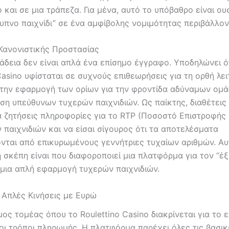
και σε μια τράπεζα. Για μένα, αυτό το υπόβαθρο είναι ου
υπνο παιχνίδι” σε ένα αμφίβολης νομιμότητας περιβάλλον
 Κανονιστικής Προστασίας
άδεια δεν είναι απλά ένα επίσημο έγγραφο. Υποδηλώνει ό
Casino υφίσταται σε συχνούς επιθεωρήσεις για τη ορθή λε
, την εφαρμογή των ορίων για την φροντίδα αδύναμων ομά
ση υπεύθυνων τυχερών παιχνιδιών. Ως παίκτης, διαθέτεις
α ζητήσεις πληροφορίες για το RTP (Ποσοστό Επιστροφής
 παιχνιδιών και να είσαι σίγουρος ότι τα αποτελέσματα
ονται από επικυρωμένους γεννήτριες τυχαίων αριθμών. Αυ
 σκέπη είναι που διαφοροποιεί μια πλατφόρμα για τον “έ
 μια απλή εφαρμογή τυχερών παιχνιδιών.
 Απλές Κινήσεις με Ευρώ
ος τομέας όπου το Roulettino Casino διακρίνεται για το 
 οι τρόποι πληρωμής. Η πλατφόρμα παρέχει όλες τις βασικ