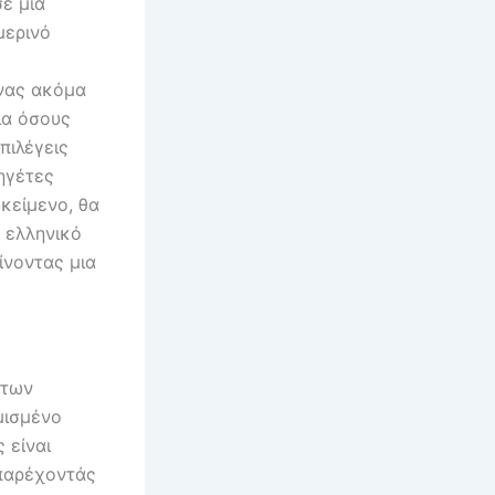
ε μια
μερινό
ένας ακόμα
ια όσους
πιλέγεις
ηγέτες
κείμενο, θα
 ελληνικό
ίνοντας μια
 των
μισμένο
 είναι
 παρέχοντάς