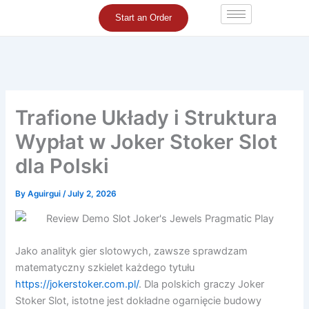
Skip
Start an Order
to
content
Trafione Układy i Struktura
Wypłat w Joker Stoker Slot
dla Polski
By
Aguirgui
/
July 2, 2026
Jako analityk gier slotowych, zawsze sprawdzam
matematyczny szkielet każdego tytułu
https://jokerstoker.com.pl/
. Dla polskich graczy Joker
Stoker Slot, istotne jest dokładne ogarnięcie budowy