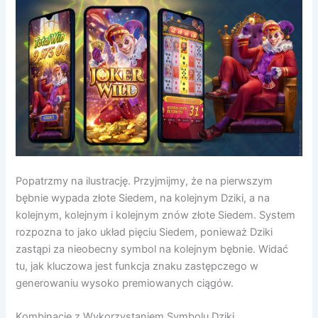
Popatrzmy na ilustrację. Przyjmijmy, że na pierwszym
bębnie wypada złote Siedem, na kolejnym Dziki, a na
kolejnym, kolejnym i kolejnym znów złote Siedem. System
rozpozna to jako układ pięciu Siedem, ponieważ Dziki
zastąpi za nieobecny symbol na kolejnym bębnie. Widać
tu, jak kluczowa jest funkcja znaku zastępczego w
generowaniu wysoko premiowanych ciągów.
Kombinacje z Wykorzystaniem Symbolu Dziki