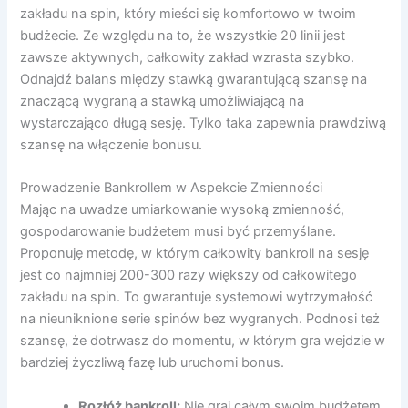
zakładu na spin, który mieści się komfortowo w twoim
budżecie. Ze względu na to, że wszystkie 20 linii jest
zawsze aktywnych, całkowity zakład wzrasta szybko.
Odnajdź balans między stawką gwarantującą szansę na
znaczącą wygraną a stawką umożliwiającą na
wystarczająco długą sesję. Tylko taka zapewnia prawdziwą
szansę na włączenie bonusu.
Prowadzenie Bankrollem w Aspekcie Zmienności
Mając na uwadze umiarkowanie wysoką zmienność,
gospodarowanie budżetem musi być przemyślane.
Proponuję metodę, w którym całkowity bankroll na sesję
jest co najmniej 200-300 razy większy od całkowitego
zakładu na spin. To gwarantuje systemowi wytrzymałość
na nieuniknione serie spinów bez wygranych. Podnosi też
szansę, że dotrwasz do momentu, w którym gra wejdzie w
bardziej życzliwą fazę lub uruchomi bonus.
Rozłóż bankroll:
Nie graj całym swoim budżetem