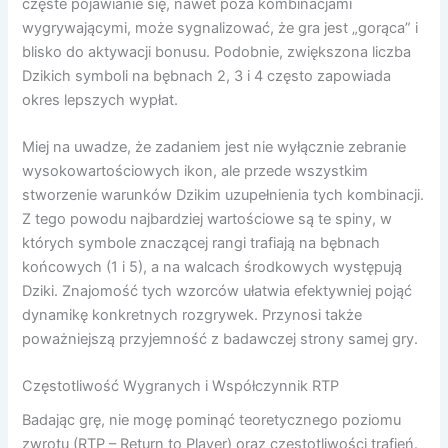
częste pojawianie się, nawet poza kombinacjami
wygrywającymi, może sygnalizować, że gra jest „gorąca” i
blisko do aktywacji bonusu. Podobnie, zwiększona liczba
Dzikich symboli na bębnach 2, 3 i 4 często zapowiada
okres lepszych wypłat.
Miej na uwadze, że zadaniem jest nie wyłącznie zebranie
wysokowartościowych ikon, ale przede wszystkim
stworzenie warunków Dzikim uzupełnienia tych kombinacji.
Z tego powodu najbardziej wartościowe są te spiny, w
których symbole znaczącej rangi trafiają na bębnach
końcowych (1 i 5), a na walcach środkowych występują
Dziki. Znajomość tych wzorców ułatwia efektywniej pojąć
dynamikę konkretnych rozgrywek. Przynosi także
poważniejszą przyjemność z badawczej strony samej gry.
Częstotliwość Wygranych i Współczynnik RTP
Badając grę, nie mogę pominąć teoretycznego poziomu
zwrotu (RTP – Return to Player) oraz częstotliwości trafień.