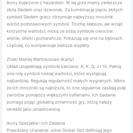
ikony kojarzone z hazardem. W tej grze mamy zwłaszcza
złota Siedem oraz dzwonek. Za kombinację pięciu złotych
symboli Siedem gracz otrzymuje najwyższy mnożnik
wśród podstawowych symboli. Trochę słabsze, ale wciąż
korzystne wartości, niosą ze sobą symbole owoców:
wiśnie, śliwki i pomarańcze. Pokazują się one na bębnach
częściej, co kompensuje słabsze wypłaty.
Znaki Niskiej Wartościowe (Karty)
Układ uzupełniają symbole karciane: A, K, Q, J i 10. Pełnią
one rolę symboli niskiej wartości, które występują
najbardziej. Regulują regularność małych wygranych. Mimo
że ich mnożniki są najniższe, to one regularnie zasilają pulę
zwrotów pomiędzy większymi trafieniami. Ich badanie
pomaga pojąć globalną zmienność gry, którą należy
określić jako umiarkowaną.
Ikony Specjalne i Ich Zadania
Prawdziwy charakter Joker Stoker Slot definiują jego