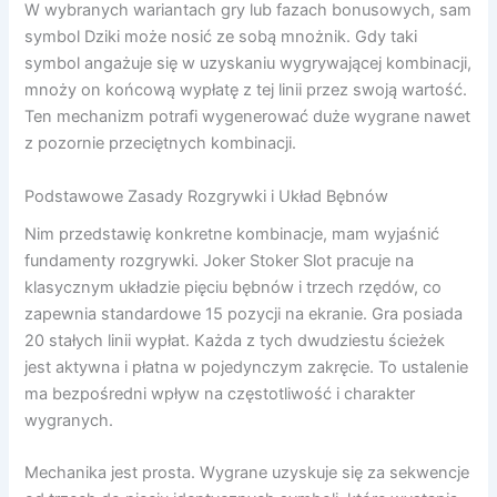
W wybranych wariantach gry lub fazach bonusowych, sam
symbol Dziki może nosić ze sobą mnożnik. Gdy taki
symbol angażuje się w uzyskaniu wygrywającej kombinacji,
mnoży on końcową wypłatę z tej linii przez swoją wartość.
Ten mechanizm potrafi wygenerować duże wygrane nawet
z pozornie przeciętnych kombinacji.
Podstawowe Zasady Rozgrywki i Układ Bębnów
Nim przedstawię konkretne kombinacje, mam wyjaśnić
fundamenty rozgrywki. Joker Stoker Slot pracuje na
klasycznym układzie pięciu bębnów i trzech rzędów, co
zapewnia standardowe 15 pozycji na ekranie. Gra posiada
20 stałych linii wypłat. Każda z tych dwudziestu ścieżek
jest aktywna i płatna w pojedynczym zakręcie. To ustalenie
ma bezpośredni wpływ na częstotliwość i charakter
wygranych.
Mechanika jest prosta. Wygrane uzyskuje się za sekwencje