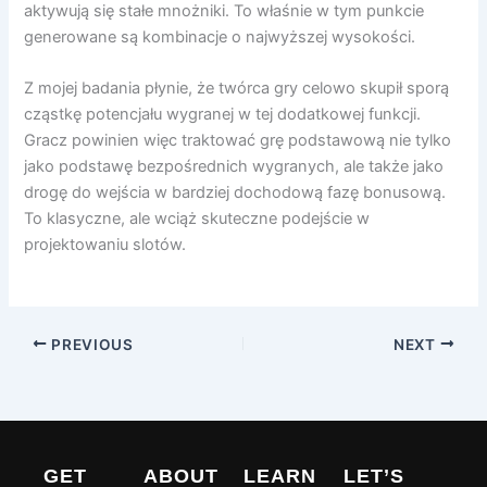
aktywują się stałe mnożniki. To właśnie w tym punkcie
generowane są kombinacje o najwyższej wysokości.
Z mojej badania płynie, że twórca gry celowo skupił sporą
cząstkę potencjału wygranej w tej dodatkowej funkcji.
Gracz powinien więc traktować grę podstawową nie tylko
jako podstawę bezpośrednich wygranych, ale także jako
drogę do wejścia w bardziej dochodową fazę bonusową.
To klasyczne, ale wciąż skuteczne podejście w
projektowaniu slotów.
PREVIOUS
NEXT
GET
ABOUT
LEARN
LET’S