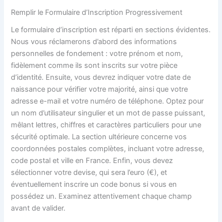
Remplir le Formulaire d’Inscription Progressivement
Le formulaire d’inscription est réparti en sections évidentes.
Nous vous réclamerons d’abord des informations
personnelles de fondement : votre prénom et nom,
fidèlement comme ils sont inscrits sur votre pièce
d’identité. Ensuite, vous devrez indiquer votre date de
naissance pour vérifier votre majorité, ainsi que votre
adresse e-mail et votre numéro de téléphone. Optez pour
un nom d’utilisateur singulier et un mot de passe puissant,
mêlant lettres, chiffres et caractères particuliers pour une
sécurité optimale. La section ultérieure concerne vos
coordonnées postales complètes, incluant votre adresse,
code postal et ville en France. Enfin, vous devez
sélectionner votre devise, qui sera l’euro (€), et
éventuellement inscrire un code bonus si vous en
possédez un. Examinez attentivement chaque champ
avant de valider.