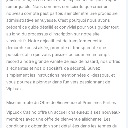
remarquable. Nous sommes conscients que créer un
nouveau compte peut parfois sembler être une procédure
administrative ennuyeuse. C’est pourquoi nous avons
préparé ce guide détaillé et convivial pour vous guider tout
au long du processus d’inscription sur notre site,
vipsluck.fr. Notre objectif est de transformer cette
démarche aussi aisée, prompte et transparente que
possible, afin que vous puissiez accéder en un temps
record à notre grande variété de jeux de hasard, nos offres
alléchantes et nos dispositifs de sécurité. Suivez
simplement les instructions mentionnées ci-dessous, et
vous pourrez à plonger dans l’univers passionnant de
VipLuck.
Mise en route du Offre de Bienvenue et Premières Parties
VipLuck Casino offre un accueil chaleureux à ses nouveaux
membres avec une offre de bienvenue alléchante. Les
conditions d’obtention sont détaillées dans les termes du