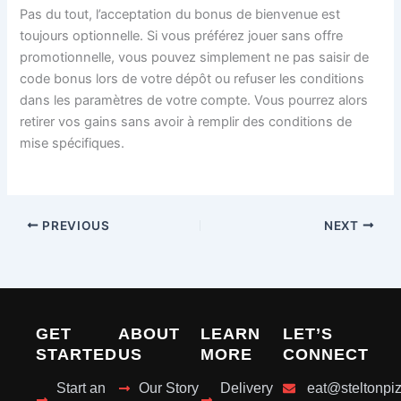
Pas du tout, l’acceptation du bonus de bienvenue est
toujours optionnelle. Si vous préférez jouer sans offre
promotionnelle, vous pouvez simplement ne pas saisir de
code bonus lors de votre dépôt ou refuser les conditions
dans les paramètres de votre compte. Vous pourrez alors
retirer vos gains sans avoir à remplir des conditions de
mise spécifiques.
PREVIOUS
NEXT
GET
ABOUT
LEARN
LET’S
STARTED
US
MORE
CONNECT
Start an
Our Story
Delivery
eat@steltonpi