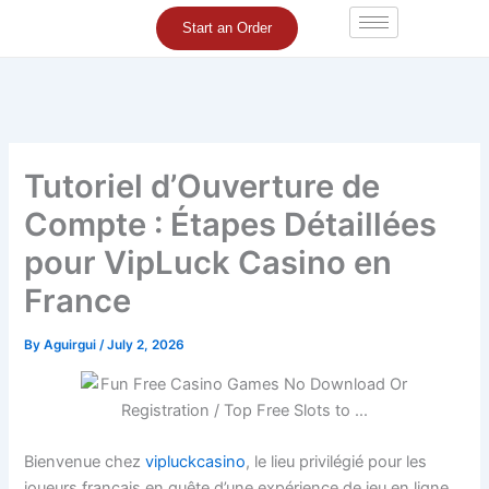
Skip
Start an Order
to
content
Tutoriel d’Ouverture de
Compte : Étapes Détaillées
pour VipLuck Casino en
France
By
Aguirgui
/
July 2, 2026
Bienvenue chez
vipluckcasino
, le lieu privilégié pour les
joueurs français en quête d’une expérience de jeu en ligne