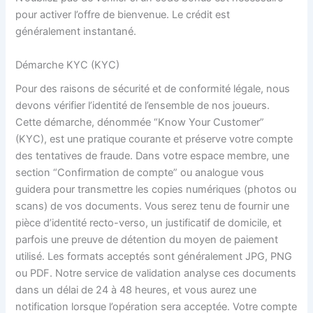
pour activer l’offre de bienvenue. Le crédit est
généralement instantané.
Démarche KYC (KYC)
Pour des raisons de sécurité et de conformité légale, nous
devons vérifier l’identité de l’ensemble de nos joueurs.
Cette démarche, dénommée “Know Your Customer”
(KYC), est une pratique courante et préserve votre compte
des tentatives de fraude. Dans votre espace membre, une
section “Confirmation de compte” ou analogue vous
guidera pour transmettre les copies numériques (photos ou
scans) de vos documents. Vous serez tenu de fournir une
pièce d’identité recto-verso, un justificatif de domicile, et
parfois une preuve de détention du moyen de paiement
utilisé. Les formats acceptés sont généralement JPG, PNG
ou PDF. Notre service de validation analyse ces documents
dans un délai de 24 à 48 heures, et vous aurez une
notification lorsque l’opération sera acceptée. Votre compte