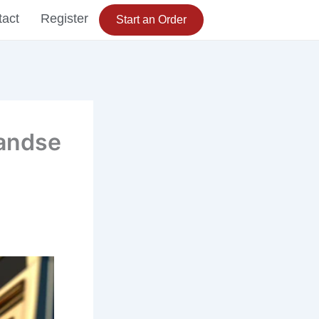
tact
Register
Start an Order
landse
e