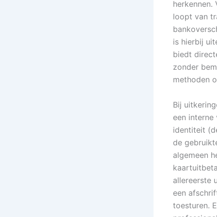
herkennen. 
loopt van t
bankoversch
is hierbij 
biedt direc
zonder bemi
methoden on
Bij uitkeri
een interne
identiteit 
de gebruikte
algemeen he
kaartuitbet
allereerste 
een afschri
toesturen. E