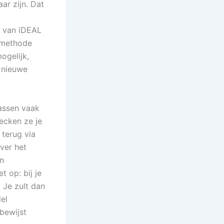
ar zijn. Dat
d van iDEAL
almethode
ogelijk,
e nieuwe
passen vaak
ecken ze je
 terug via
over het
en
 op: bij je
. Je zult dan
el
 bewijst