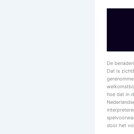
De benaderin
Dat is zich
gerenommeer
welkomstbon
hoe dat in d
Nederlandse
interpreter
spelvoorwaa
door het vo