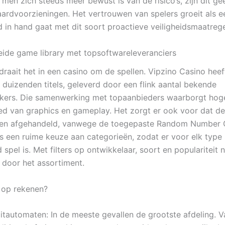
men zich steeds meer bewust is van de risico’s, zijn dit ge
ardvoorzieningen. Het vertrouwen van spelers groeit als e
nd in hand gaat met dit soort proactieve veiligheidsmaatrege
eide game library met topsoftwareleveranciers
 draait het in een casino om de spellen. Vipzino Casino heef
duizenden titels, geleverd door een flink aantal bekende
ers. Die samenwerking met topaanbieders waarborgt hoge
ed van graphics en gameplay. Het zorgt er ook voor dat de
rden afgehandeld, vanwege de toegepaste Random Number 
 is een ruime keuze aan categorieën, zodat er voor elk type
spel is. Met filters op ontwikkelaar, soort en populariteit 
 door het assortiment.
 op rekenen?
uitautomaten: In de meeste gevallen de grootste afdeling. V