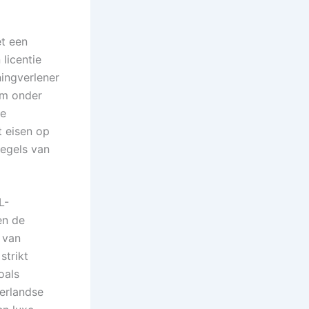
et een
 licentie
ingverlener
rm onder
te
t eisen op
regels van
L-
en de
 van
strikt
oals
derlandse