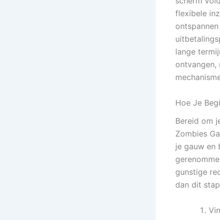
scherm vold
flexibele in
ontspannen 
uitbetalings
lange termij
ontvangen, 
mechanisme 
Hoe Je Begi
Bereid om j
Zombies Gam
je gauw en b
gerenommeer
gunstige re
dan dit sta
Vi