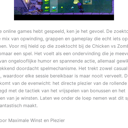
oze online games hebt gespeeld, ken je het gevoel. De zoekt
e mix van opwinding, grappen en gameplay die echt iets op
pen. Voor mij hield op die zoektocht bij de Chicken vs Zo
zomaar een spel. Het voelt als een ondervinding die je meev
van ongelooflijke humor en spannende actie, allemaal gewi
kkend doordacht spelmechanisme. Het trekt zowel casual 
, waardoor elke sessie bereikbaar is maar nooit verveelt. 
komt van de evenwicht: het directe plezier van de rollende 
d met de tactiek van het vrijspelen van bonussen en het
ten van je winsten. Laten we onder de loep nemen wat dit s
fantastisch maakt.
or Maximale Winst en Plezier