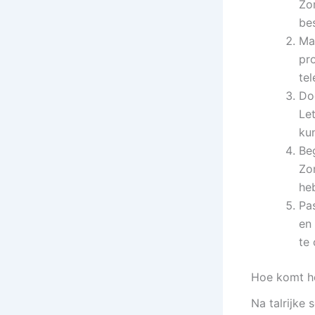
Zo
bes
Ma
pr
te
Do
Le
ku
Be
Zo
he
Pas
en
te
Hoe komt he
Na talrijke