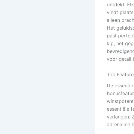
ontdekt. El
vindt plaat
alleen prac
Het geluids
past perfec
kip, het ge
bevredigend
voor detail
Top Feature
De essentie
bonusfeature
winstpotent
essentiële 
verlangen. 
adrenaline 