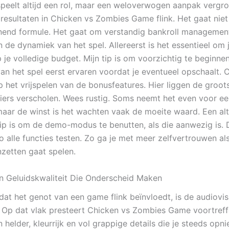
speelt altijd een rol, maar een weloverwogen aanpak vergro
 resultaten in Chicken vs Zombies Game flink. Het gaat nie
end formule. Het gaat om verstandig bankroll management
de dynamiek van het spel. Allereerst is het essentieel om j
je volledige budget. Mijn tip is om voorzichtig te beginne
an het spel eerst ervaren voordat je eventueel opschaalt. 
p het vrijspelen van de bonusfeatures. Hier liggen de groot
liers verscholen. Wees rustig. Soms neemt het even voor ee
 maar de winst is het wachten vaak de moeite waard. Een al
tip is om de demo-modus te benutten, als die aanwezig is. 
o alle functies testen. Zo ga je met meer zelfvertrouwen al
nzetten gaat spelen.
n Geluidskwaliteit Die Onderscheid Maken
dat het genot van een game flink beïnvloedt, is de audiovis
. Op dat vlak presteert Chicken vs Zombies Game voortreffe
n helder, kleurrijk en vol grappige details die je steeds opn