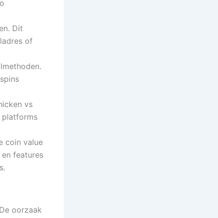
io
n. Dit
ladres of
almethoden.
spins
hicken vs
 platforms
de coin value
 en features
s.
. De oorzaak