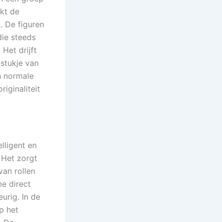
jkt de
. De figuren
die steeds
 Het drijft
stukje van
n normale
iginaliteit
lligent en
. Het zorgt
van rollen
me direct
urig. In de
p het