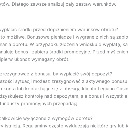
otów. Dlatego zawsze analizuj cały zestaw warunków.
ypłacić środki przed dopełnieniem warunków obrotu?
st to możliwe. Bonusowe pieniądze i wygrane z nich są zab
ania obrotu. W przypadku złożenia wniosku o wypłatę, k
nuluje bonus i zabiera środki promocyjne. Przed myślenie
ajpierw ukończ wymagany obrót.
zrezygnować z bonusu, by wypłacić swój depozyt?
kszości sytuacji możesz zrezygnować z aktywnego bonusu
h konta lub kontaktując się z obsługą klienta Legiano Casi
odzyskujesz kontrolę nad depozytem, ale bonus i wszystki
 funduszy promocyjnych przepadają.
 całkowicie wyłączone z wymogów obrotu?
ry istnieją. Regulaminy często wykluczają niektóre gry lub i