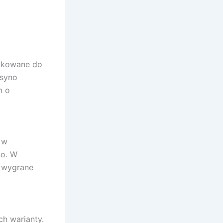
lokowane do
asyno
m o
 w
no. W
e wygrane
ch warianty.