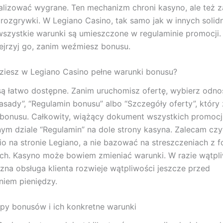
lizować wygrane. Ten mechanizm chroni kasyno, ale też 
 rozgrywki. W Legiano Casino, tak samo jak w innych solid
wszystkie warunki są umieszczone w regulaminie promocji
ejrzyj go, zanim weźmiesz bonusu.
ziesz w Legiano Casino pełne warunki bonusu?
są łatwo dostępne. Zanim uruchomisz ofertę, wybierz odno
zasady”, “Regulamin bonusu” albo “Szczegóły oferty”, który 
bonusu. Całkowity, wiążący dokument wszystkich promocji
ym dziale “Regulamin” na dole strony kasyna. Zalecam czy
o na stronie Legiano, a nie bazować na streszczeniach z 
ch. Kasyno może bowiem zmieniać warunki. W razie wątpli
zna obsługa klienta rozwieje wątpliwości jeszcze przed
iem pieniędzy.
py bonusów i ich konkretne warunki