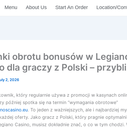
Menu
About Us
Start An Order
Location/Con
ki obrotu bonusów w Legian
 dla graczy z Polski – przybl
uly 2, 2026
ownik, który regularnie używa z promocji w kasynach onli
zy później spotka się na termin “wymagania obrotowe”
anoscasino.eu
. To jeden z ważniejszych, ale i najbardziej m
ażdej oferty. Jako gracz z Polski, który pragnie optymaln
giano Casino, musisz dokładnie znać, o co w tym chodzi.