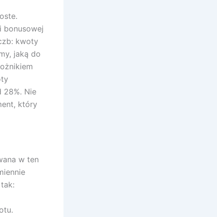
oste.
i bonusowej
iczb: kwoty
my, jaką do
nożnikiem
oty
d 28%. Nie
ent, który
owana w ten
miennie
tak:
otu.