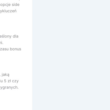
opcje side
wykluczeń
eślony dla
i.
czasu bonus
 jaką
u 5 zł czy
wygranych.