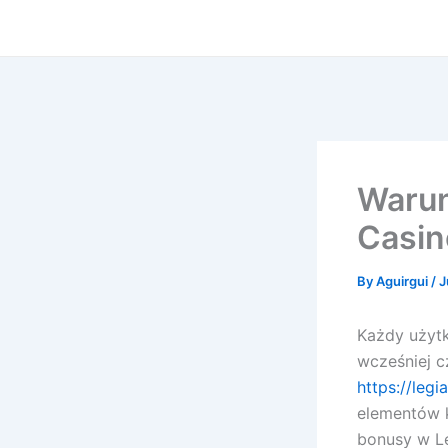
Skip
to
content
Warun
Casino
By
Aguirgui
/
J
Każdy użytk
wcześniej c
https://legi
elementów k
bonusy w Le