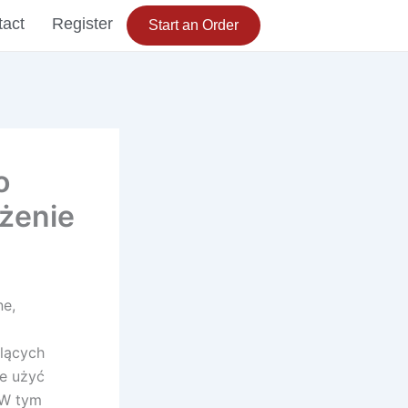
tact
Register
Start an Order
o
iżenie
ne,
ylących
ie użyć
 W tym