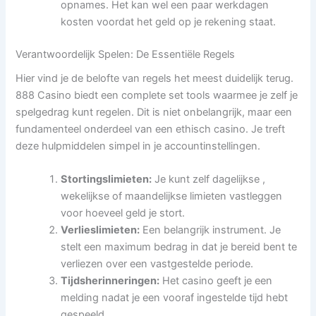
opnames. Het kan wel een paar werkdagen
kosten voordat het geld op je rekening staat.
Verantwoordelijk Spelen: De Essentiële Regels
Hier vind je de belofte van regels het meest duidelijk terug.
888 Casino biedt een complete set tools waarmee je zelf je
spelgedrag kunt regelen. Dit is niet onbelangrijk, maar een
fundamenteel onderdeel van een ethisch casino. Je treft
deze hulpmiddelen simpel in je accountinstellingen.
Stortingslimieten:
Je kunt zelf dagelijkse ,
wekelijkse of maandelijkse limieten vastleggen
voor hoeveel geld je stort.
Verlieslimieten:
Een belangrijk instrument. Je
stelt een maximum bedrag in dat je bereid bent te
verliezen over een vastgestelde periode.
Tijdsherinneringen:
Het casino geeft je een
melding nadat je een vooraf ingestelde tijd hebt
gespeeld.