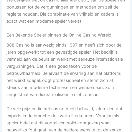
bonussen tot de vergunningen en methoden om zelf de
regie te houden. Die combinatie van vrijheid en kaders is
exact wat een moderne speler vereist.
Een Bekende Speler binnen de Online Casino Wereld
888 Casino is aanwezig sinds 1997 en heeft zich door de
jaren opgewerkt tot een gevestigde speler. Het bedrijf is
vermeld aan de beurs en werkt met serieuze internationale
vergunningen. Dat is een goed teken voor de
betrouwbaarheid. Je ervaart de ervaring aan het platform:
het werkt soepel, oogt professioneel en stemt zich af
steeds aan moderne technieken en wensen aan. Zo’n
lange staat van dienst realiseer je niet zomaar.
De vele prijzen die het casino heeft behaald, laten zien dat
experts in de branche de kwaliteit erkennen. Voor jou als
speler betekent dit vooral een solide omgeving waar
nauwelijks fout gaat. Van de heldere website tot de keuze