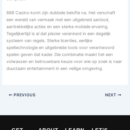
888 Casino komt zijn dubbele belofte na. Het verschaft
een wereld van vermaak met een uitgebreid aanbod,
aantrekkelijke acties en een sterke mobiele ervaring.
Tegelijkertijd is al dat plezier verankerd in een degelijk
systeem van regels. Sterke licenties, eerlijke
speltechnologie en uitgebreide tools voor verantwoord
spelen geven dat kader. Die combinatie maakt het een
volwassen en betrouwbare keuze voor wie op zoek is naar
duurzaam entertainment in een veilige omgeving.
PREVIOUS
NEXT