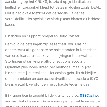
aansluiting op het CRUKS, toezicht op je identiteit en
leeftijd, en toegankelijkheid tot betaalmiddelen zoals iDEAL.
Het is het lokale toezicht dat de ‘regels’ uit de titel
verduidelijkt. Het spelplezier vindt plaats binnen dit heldere
kader.
Financiën en Support: Soepel en Betrouwbaar
Eenvoudige betalingen zijn essentieel. 888 Casino
ondersteunt alle gangbare betaalmethoden in Nederland,
van creditcards en bankoverschrijvingen tot e-wallets.
Stortingen staan vrijwel altijd direct op je account.
Opnametijden lopen uiteen per methode, maar blijven
binnen redelijke termijnen. Het casino gebruikt duidelijke
opnamelimieten en een accountverificatieprocedure (KYC).
Die is wettelijk verplicht en helpt fraude tegen te gaan.
Bij vragen ben je terecht bij de klantenservice,
888Casino
,
via live chat of e-mail. Onze ervaring is dat het team via de