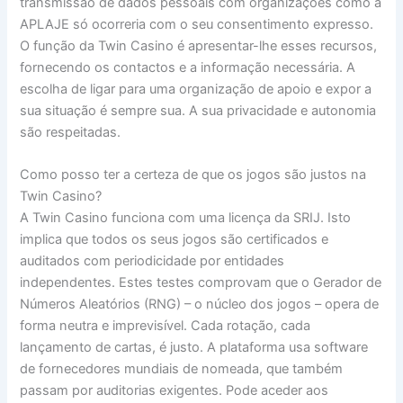
transmissão de dados pessoais com organizações como a
APLAJE só ocorreria com o seu consentimento expresso.
O função da Twin Casino é apresentar-lhe esses recursos,
fornecendo os contactos e a informação necessária. A
escolha de ligar para uma organização de apoio e expor a
sua situação é sempre sua. A sua privacidade e autonomia
são respeitadas.
Como posso ter a certeza de que os jogos são justos na
Twin Casino?
A Twin Casino funciona com uma licença da SRIJ. Isto
implica que todos os seus jogos são certificados e
auditados com periodicidade por entidades
independentes. Estes testes comprovam que o Gerador de
Números Aleatórios (RNG) – o núcleo dos jogos – opera de
forma neutra e imprevisível. Cada rotação, cada
lançamento de cartas, é justo. A plataforma usa software
de fornecedores mundiais de nomeada, que também
passam por auditorias exigentes. Pode aceder aos