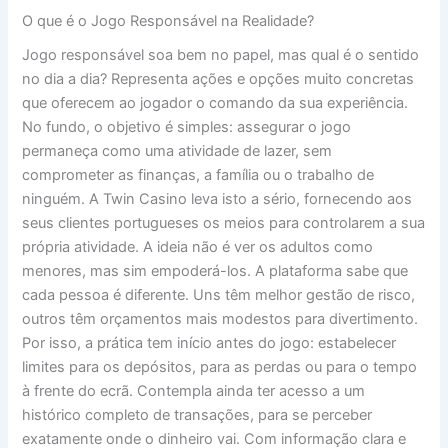
O que é o Jogo Responsável na Realidade?
Jogo responsável soa bem no papel, mas qual é o sentido
no dia a dia? Representa ações e opções muito concretas
que oferecem ao jogador o comando da sua experiência.
No fundo, o objetivo é simples: assegurar o jogo
permaneça como uma atividade de lazer, sem
comprometer as finanças, a família ou o trabalho de
ninguém. A Twin Casino leva isto a sério, fornecendo aos
seus clientes portugueses os meios para controlarem a sua
própria atividade. A ideia não é ver os adultos como
menores, mas sim empoderá-los. A plataforma sabe que
cada pessoa é diferente. Uns têm melhor gestão de risco,
outros têm orçamentos mais modestos para divertimento.
Por isso, a prática tem início antes do jogo: estabelecer
limites para os depósitos, para as perdas ou para o tempo
à frente do ecrã. Contempla ainda ter acesso a um
histórico completo de transações, para se perceber
exatamente onde o dinheiro vai. Com informação clara e