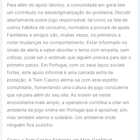
Para além do apoio técnico, a comunidade em geral tem
um contributo na desestigmatização do problema. Discutir
abertamente sobre jogo responsável, tal como se fala de
outros hábitos de consumo, normaliza a procura de ajuda.
Familiares e amigos são, muitas vezes, os primeiros a
notar mudanças no comportamento. Estar informado os
sinais de alerta e saber abordar o tema com empatia, sem
críticas, pode ser o estímulo que alguém precisa para dar o
primeiro passo. Em Portugal, com os seus laços sociais
fortes, este apoio informal é uma camada extra de
proteção. A Twin Casino alinha-se com este espírito
comunitário, fomentando uma cultura de jogo consciente
que vai para além do seu site. Ao inserir-se neste
ecossistema mais amplo, a operadora contribui a criar um
ambiente de jogo online em Portugal que é aprazível, sim,
mas também atento e solidário. Um ambiente onde
ninguém fica sozinho.
Como a Twin Casino Fomenta um Meio Confiável