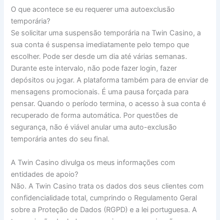
O que acontece se eu requerer uma autoexclusão
temporária?
Se solicitar uma suspensão temporária na Twin Casino, a
sua conta é suspensa imediatamente pelo tempo que
escolher. Pode ser desde um dia até várias semanas.
Durante este intervalo, não pode fazer login, fazer
depósitos ou jogar. A plataforma também para de enviar de
mensagens promocionais. É uma pausa forçada para
pensar. Quando o período termina, o acesso à sua conta é
recuperado de forma automática. Por questões de
segurança, não é viável anular uma auto-exclusão
temporária antes do seu final.
A Twin Casino divulga os meus informações com
entidades de apoio?
Não. A Twin Casino trata os dados dos seus clientes com
confidencialidade total, cumprindo o Regulamento Geral
sobre a Proteção de Dados (RGPD) e a lei portuguesa. A