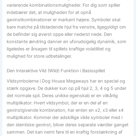
varierende kombinationsmuligheder. For dig som spiller
indebærer det, at muligheden for at opnå
gevinstkombinationer er markant højere. Symboler skal
bare matche på tilstødende hjul fra venstre, ligegyldigt om
de befinder sig øverst oppe eller nederst nede. Den
konstante ændring danner en uforudsigelig dynamik, som
ligeledes er årsagen til spillets kraftige volatilitet og
mulighed for store udbetalinger.
Den Interaktive Vild (Wild) Funktion i Basisspillet
Vildsymbolerne i Dog House Megaways har en speciel og
stærk opgave. De dukker kun op på hjul 2, 3, 4 og 5 under
det normale spil. Deres unikke egenskab er en vilkårlig
multiplikator. Hvert vildsymbol, der er en del af en
gevinstgivende kombination, har enten en x2, x3 eller x4
multiplikator. Kommer der adskillige vilde symboler med i
den identiske gevinst, bliver deres separate værdier ganget
sammen. Det kan nemt føre til en kraftig forstærkning af