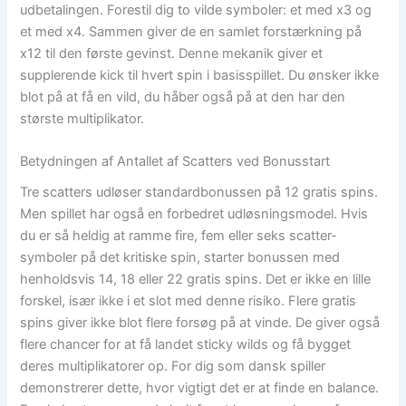
udbetalingen. Forestil dig to vilde symboler: et med x3 og
et med x4. Sammen giver de en samlet forstærkning på
x12 til den første gevinst. Denne mekanik giver et
supplerende kick til hvert spin i basisspillet. Du ønsker ikke
blot på at få en vild, du håber også på at den har den
største multiplikator.
Betydningen af Antallet af Scatters ved Bonusstart
Tre scatters udløser standardbonussen på 12 gratis spins.
Men spillet har også en forbedret udløsningsmodel. Hvis
du er så heldig at ramme fire, fem eller seks scatter-
symboler på det kritiske spin, starter bonussen med
henholdsvis 14, 18 eller 22 gratis spins. Det er ikke en lille
forskel, især ikke i et slot med denne risiko. Flere gratis
spins giver ikke blot flere forsøg på at vinde. De giver også
flere chancer for at få landet sticky wilds og få bygget
deres multiplikatorer op. For dig som dansk spiller
demonstrerer dette, hvor vigtigt det er at finde en balance.