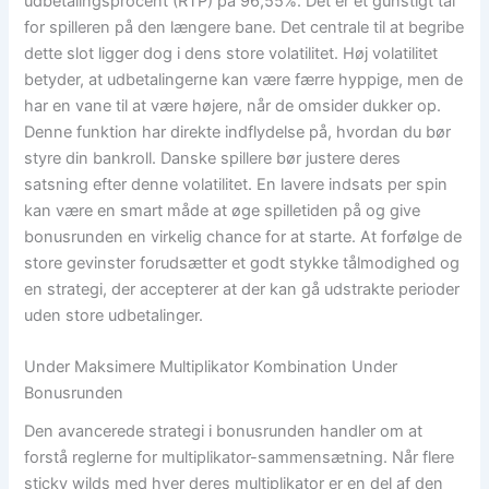
udbetalingsprocent (RTP) på 96,55%. Det er et gunstigt tal
for spilleren på den længere bane. Det centrale til at begribe
dette slot ligger dog i dens store volatilitet. Høj volatilitet
betyder, at udbetalingerne kan være færre hyppige, men de
har en vane til at være højere, når de omsider dukker op.
Denne funktion har direkte indflydelse på, hvordan du bør
styre din bankroll. Danske spillere bør justere deres
satsning efter denne volatilitet. En lavere indsats per spin
kan være en smart måde at øge spilletiden på og give
bonusrunden en virkelig chance for at starte. At forfølge de
store gevinster forudsætter et godt stykke tålmodighed og
en strategi, der accepterer at der kan gå udstrakte perioder
uden store udbetalinger.
Under Maksimere Multiplikator Kombination Under
Bonusrunden
Den avancerede strategi i bonusrunden handler om at
forstå reglerne for multiplikator-sammensætning. Når flere
sticky wilds med hver deres multiplikator er en del af den