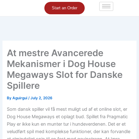
Skip
Start an Order
to
content
At mestre Avancerede
Mekanismer i Dog House
Megaways Slot for Danske
Spillere
By
Aguirgui
/
July 2, 2026
Som dansk spiller vil få mest muligt ud af et online slot, er
Dog House Megaways et oplagt bud. Spillet fra Pragmatic
Play er ikke kun en munter tur i hundeverdenen. Det er et
veludført spil med komplekse funktioner, der kan forvandle
et almindeligt spin til en fest med gevinstregn. At lære