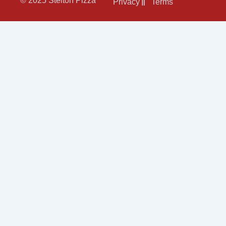
© 2025 Stelton Pizza
Privacy
Terms