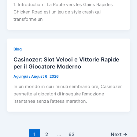
1. Introduction : La Route vers les Gains Rapides
Chicken Road est un jeu de style crash qui
transforme un
Blog
Casinozer: Slot Veloci e Vittorie Rapide
per il Giocatore Moderno
Aguirgui
/
August 6, 2026
In un mondo in cui i minuti sembrano ore, Casinozer
permette ai giocatori di inseguire l’emozione
istantanea senza l’attesa marathon.
1
2
…
63
Next
→