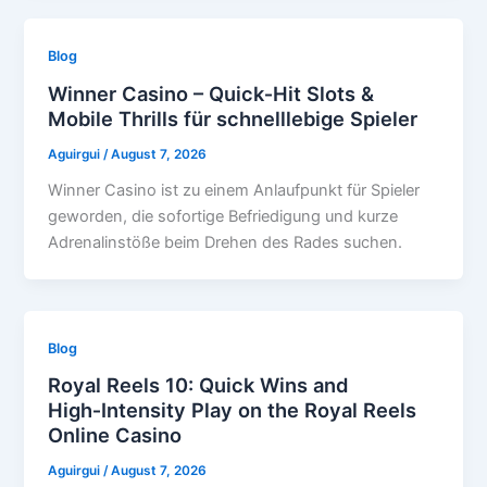
Blog
Winner Casino – Quick‑Hit Slots &
Mobile Thrills für schnelllebige Spieler
Aguirgui
/
August 7, 2026
Winner Casino ist zu einem Anlaufpunkt für Spieler
geworden, die sofortige Befriedigung und kurze
Adrenalinstöße beim Drehen des Rades suchen.
Blog
Royal Reels 10: Quick Wins and
High‑Intensity Play on the Royal Reels
Online Casino
Aguirgui
/
August 7, 2026