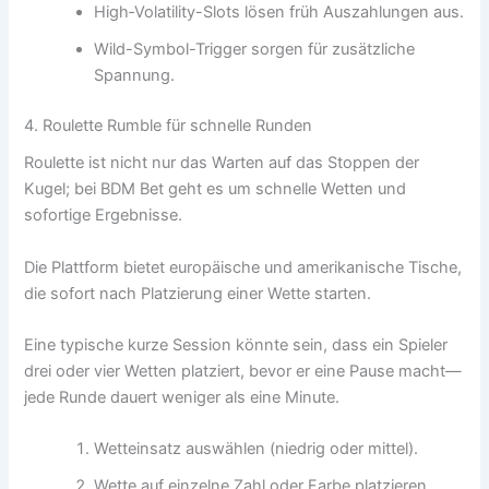
High‑Volatility-Slots lösen früh Auszahlungen aus.
Wild-Symbol-Trigger sorgen für zusätzliche
Spannung.
4. Roulette Rumble für schnelle Runden
Roulette ist nicht nur das Warten auf das Stoppen der
Kugel; bei BDM Bet geht es um schnelle Wetten und
sofortige Ergebnisse.
Die Plattform bietet europäische und amerikanische Tische,
die sofort nach Platzierung einer Wette starten.
Eine typische kurze Session könnte sein, dass ein Spieler
drei oder vier Wetten platziert, bevor er eine Pause macht—
jede Runde dauert weniger als eine Minute.
Wetteinsatz auswählen (niedrig oder mittel).
Wette auf einzelne Zahl oder Farbe platzieren.