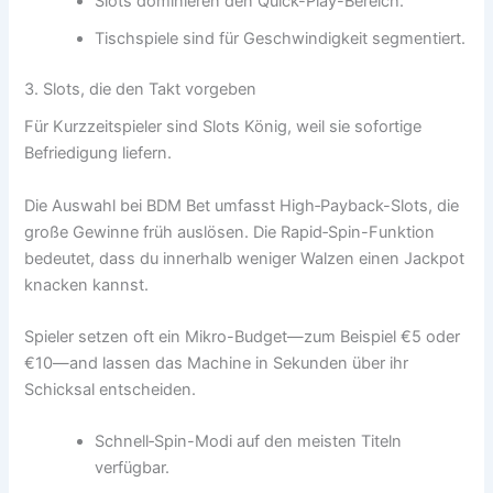
Slots dominieren den Quick-Play-Bereich.
Tischspiele sind für Geschwindigkeit segmentiert.
3. Slots, die den Takt vorgeben
Für Kurzzeitspieler sind Slots König, weil sie sofortige
Befriedigung liefern.
Die Auswahl bei BDM Bet umfasst High‑Payback-Slots, die
große Gewinne früh auslösen. Die Rapid‑Spin-Funktion
bedeutet, dass du innerhalb weniger Walzen einen Jackpot
knacken kannst.
Spieler setzen oft ein Mikro-Budget—zum Beispiel €5 oder
€10—and lassen das Machine in Sekunden über ihr
Schicksal entscheiden.
Schnell‑Spin-Modi auf den meisten Titeln
verfügbar.