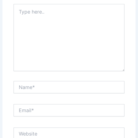
Type
here..
Name*
Email*
Website