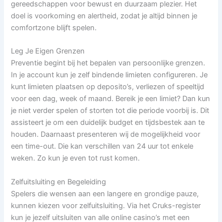
gereedschappen voor bewust en duurzaam plezier. Het
doel is voorkoming en alertheid, zodat je altijd binnen je
comfortzone blijft spelen.
Leg Je Eigen Grenzen
Preventie begint bij het bepalen van persoonlijke grenzen.
In je account kun je zelf bindende limieten configureren. Je
kunt limieten plaatsen op deposito’s, verliezen of speeltijd
voor een dag, week of maand. Bereik je een limiet? Dan kun
je niet verder spelen of storten tot die periode voorbij is. Dit
assisteert je om een duidelijk budget en tijdsbestek aan te
houden. Daarnaast presenteren wij de mogelijkheid voor
een time-out. Die kan verschillen van 24 uur tot enkele
weken. Zo kun je even tot rust komen.
Zelfuitsluiting en Begeleiding
Spelers die wensen aan een langere en grondige pauze,
kunnen kiezen voor zelfuitsluiting. Via het Cruks-register
kun je jezelf uitsluiten van alle online casino’s met een