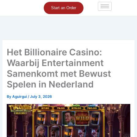
Skip
Start an Order
to
content
Het Billionaire Casino:
Waarbij Entertainment
Samenkomt met Bewust
Spelen in Nederland
By
Aguirgui
/
July 3, 2026