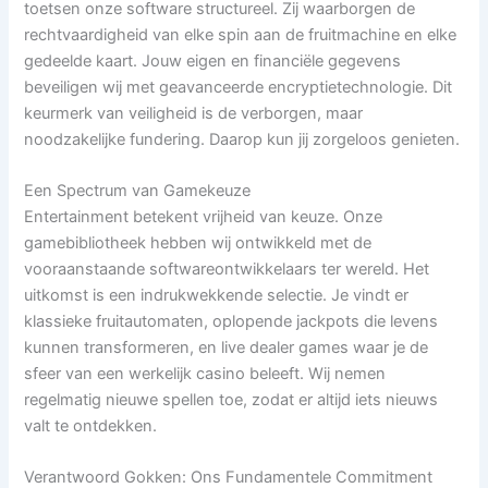
toetsen onze software structureel. Zij waarborgen de
rechtvaardigheid van elke spin aan de fruitmachine en elke
gedeelde kaart. Jouw eigen en financiële gegevens
beveiligen wij met geavanceerde encryptietechnologie. Dit
keurmerk van veiligheid is de verborgen, maar
noodzakelijke fundering. Daarop kun jij zorgeloos genieten.
Een Spectrum van Gamekeuze
Entertainment betekent vrijheid van keuze. Onze
gamebibliotheek hebben wij ontwikkeld met de
vooraanstaande softwareontwikkelaars ter wereld. Het
uitkomst is een indrukwekkende selectie. Je vindt er
klassieke fruitautomaten, oplopende jackpots die levens
kunnen transformeren, en live dealer games waar je de
sfeer van een werkelijk casino beleeft. Wij nemen
regelmatig nieuwe spellen toe, zodat er altijd iets nieuws
valt te ontdekken.
Verantwoord Gokken: Ons Fundamentele Commitment