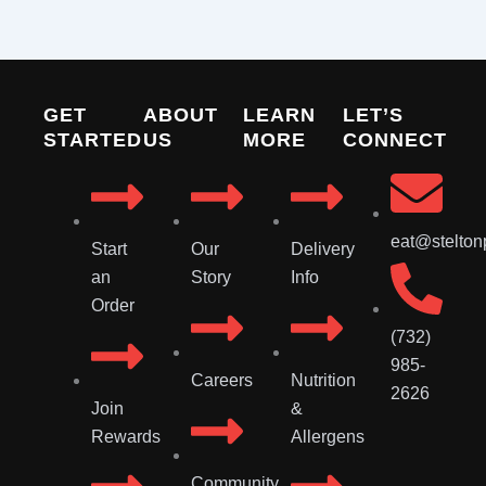
GET
ABOUT
LEARN
LET’S
STARTED
US
MORE
CONNECT
eat@stelton
Start
Our
Delivery
an
Story
Info
Order
(732)
985-
Careers
Nutrition
2626
Join
&
Rewards
Allergens
Community