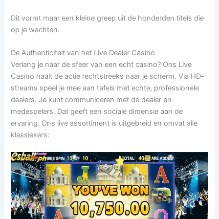
Dit vormt maar een kleine greep uit de honderden titels die
op je wachten.
De Authenticiteit van het Live Dealer Casino
Verlang je naar de sfeer van een echt casino? Ons Live
Casino haalt de actie rechtstreeks naar je scherm. Via HD-
streams speel je mee aan tafels met echte, professionele
dealers. Je kunt communiceren met de dealer en
medespelers. Dat geeft een sociale dimensie aan de
ervaring. Ons live assortiment is uitgebreid en omvat alle
klassiekers: