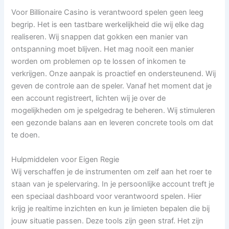
Voor Billionaire Casino is verantwoord spelen geen leeg
begrip. Het is een tastbare werkelijkheid die wij elke dag
realiseren. Wij snappen dat gokken een manier van
ontspanning moet blijven. Het mag nooit een manier
worden om problemen op te lossen of inkomen te
verkrijgen. Onze aanpak is proactief en ondersteunend. Wij
geven de controle aan de speler. Vanaf het moment dat je
een account registreert, lichten wij je over de
mogelijkheden om je spelgedrag te beheren. Wij stimuleren
een gezonde balans aan en leveren concrete tools om dat
te doen.
Hulpmiddelen voor Eigen Regie
Wij verschaffen je de instrumenten om zelf aan het roer te
staan van je spelervaring. In je persoonlijke account treft je
een speciaal dashboard voor verantwoord spelen. Hier
krijg je realtime inzichten en kun je limieten bepalen die bij
jouw situatie passen. Deze tools zijn geen straf. Het zijn