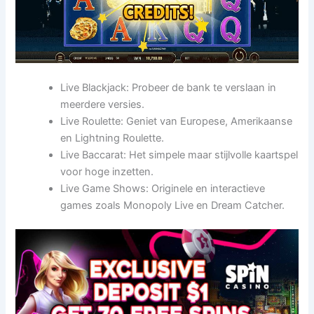
Live Blackjack: Probeer de bank te verslaan in
meerdere versies.
Live Roulette: Geniet van Europese, Amerikaanse
en Lightning Roulette.
Live Baccarat: Het simpele maar stijlvolle kaartspel
voor hoge inzetten.
Live Game Shows: Originele en interactieve
games zoals Monopoly Live en Dream Catcher.