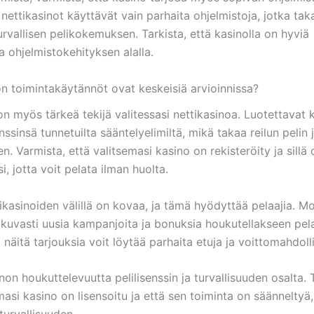
nettikasinot käyttävät vain parhaita ohjelmistoja, jotka tak
urvallisen pelikokemuksen. Tarkista, että kasinolla on hyviä
 ohjelmistokehityksen alalla.
on toimintakäytännöt ovat keskeisiä arvioinnissa?
 on myös tärkeä tekijä valitessasi nettikasinoa. Luotettavat 
nssinsä tunnetuilta sääntelyelimiltä, mikä takaa reilun pelin 
en. Varmista, että valitsemasi kasino on rekisteröity ja sill
si, jotta voit pelata ilman huolta.
tikasinoiden välillä on kovaa, ja tämä hyödyttää pelaajia. M
tkuvasti uusia kampanjoita ja bonuksia houkutellakseen pela
näitä tarjouksia voit löytää parhaita etuja ja voittomahdoll
non houkuttelevuutta pelilisenssin ja turvallisuuden osalta. T
masi kasino on lisensoitu ja että sen toiminta on säänneltyä