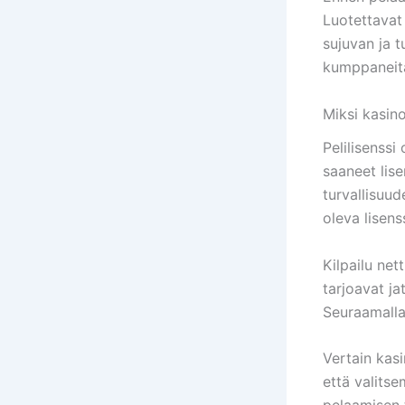
Luotettavat 
sujuvan ja t
kumppaneita
Miksi kasin
Pelilisenssi
saaneet lise
turvallisuud
oleva lisens
Kilpailu net
tarjoavat ja
Seuraamalla 
Vertain kasi
että valitse