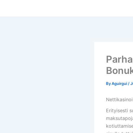
Skip
to
content
Parha
Bonuk
By
Aguirgui
/
J
Nettikasino
Erityisesti 
maksutapoja,
kotiuttamis