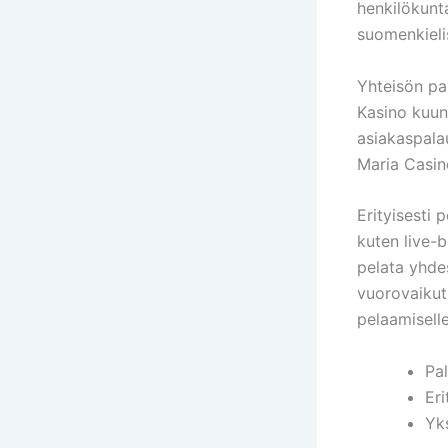
henkilökunt
suomenkielis
Yhteisön pa
Kasino kuun
asiakaspala
Maria Casin
Erityisesti 
kuten live-
pelata yhde
vuorovaikut
pelaamiselle
Pal
Eri
Yks