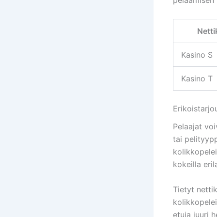
pelaamisen 
Netti
Kasino S
Kasino T
Erikoistarjo
Pelaajat voi
tai pelityyp
kolikkopelei
kokeilla eri
Tietyt netti
kolikkopele
etuja juuri 