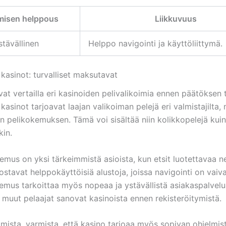
misen helppous
Liikkuvuus
stävällinen
Helppo navigointi ja käyttöliittymä.
kasinot: turvalliset maksutavat
vat vertailla eri kasinoiden pelivalikoimia ennen päätöksen 
kasinot tarjoavat laajan valikoiman pelejä eri valmistajilta,
n pelikokemuksen. Tämä voi sisältää niin kolikkopelejä kuin
kin.
mus on yksi tärkeimmistä asioista, kun etsit luotettavaa ne
ostavat helppokäyttöisiä alustoja, joissa navigointi on vai
emus tarkoittaa myös nopeaa ja ystävällistä asiakaspalvelu
 muut pelaajat sanovat kasinoista ennen rekisteröitymistä.
mista, varmista, että kasino tarjoaa myös sopivan ohjelmis