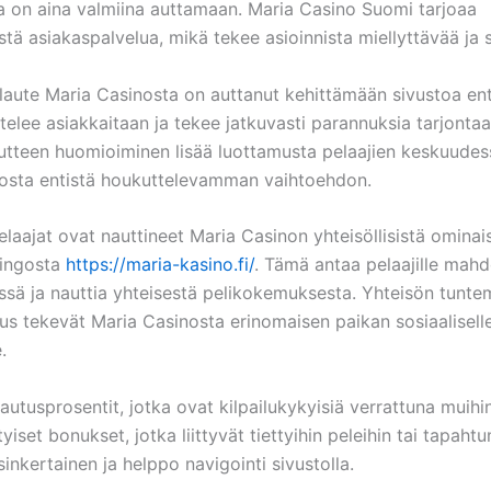
a on aina valmiina auttamaan. Maria Casino Suomi tarjoaa
tä asiakaspalvelua, mikä tekee asioinnista miellyttävää ja 
laute Maria Casinosta on auttanut kehittämään sivustoa ent
telee asiakkaitaan ja tekee jatkuvasti parannuksia tarjonta
utteen huomioiminen lisää luottamusta pelaajien keskuudes
osta entistä houkuttelevamman vaihtoehdon.
pelaajat ovat nauttineet Maria Casinon yhteisöllisistä ominai
bingosta
https://maria-kasino.fi/
. Tämä antaa pelaajille mahd
ssä ja nauttia yhteisestä pelikokemuksesta. Yhteisön tunte
us tekevät Maria Casinosta erinomaisen paikan sosiaalisell
.
autusprosentit, jotka ovat kilpailukykyisiä verrattuna muihin
tyiset bonukset, jotka liittyvät tiettyihin peleihin tai tapahtu
inkertainen ja helppo navigointi sivustolla.