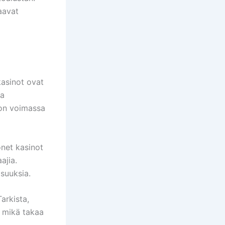
aavat
kasinot ovat
ja
ä on voimassa
onet kasinot
ajia.
isuuksia.
arkista,
, mikä takaa