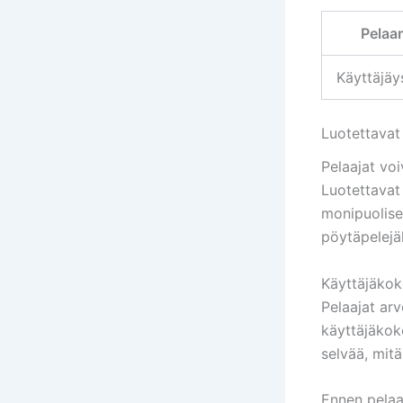
Pelaa
Käyttäjäy
Luotettavat 
Pelaajat voi
Luotettavat 
monipuolise
pöytäpelejä
Käyttäjäkoke
Pelaajat arv
käyttäjäkok
selvää, mitä
Ennen pelaa