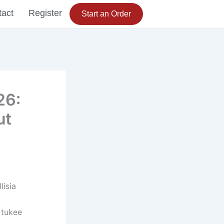
tact
Register
Start an Order
26:
ut
lisia
 tukee