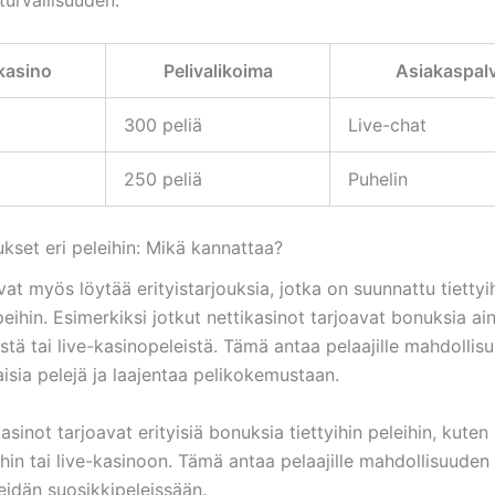
turvallisuuden.
kasino
Pelivalikoima
Asiakaspalv
300 peliä
Live-chat
250 peliä
Puhelin
ukset eri peleihin: Mikä kannattaa?
vat myös löytää erityistarjouksia, jotka on suunnattu tiettyih
peihin. Esimerkiksi jotkut nettikasinot tarjoavat bonuksia a
stä tai live-kasinopeleistä. Tämä antaa pelaajille mahdollis
laisia pelejä ja laajentaa pelikokemustaan.
kasinot tarjoavat erityisiä bonuksia tiettyihin peleihin, kuten
ihin tai live-kasinoon. Tämä antaa pelaajille mahdollisuude
heidän suosikkipeleissään.