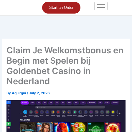
Skip
Start an Order
to
content
Claim Je Welkomstbonus en
Begin met Spelen bij
Goldenbet Casino in
Nederland
By
Aguirgui
/
July 2, 2026