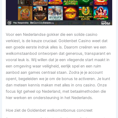
Voor een Nederlandse gokker die een solide casino
verkiest, is de keuze cruciaal. Goldenbet Casino weet dat
een goede eerste indruk alles is. Daarom creëren we een
welkomstaanbod ontworpen dat generous, transparant en
vooral leuk is. Wij willen dat je een vliegende start maakt in
een omgeving waar veiligheid, eerlijk spel en een ruim
aanbod aan games centraal staan. Zodra je je account
opent, begeleiden we je om de bonus te activeren. Je kunt
dan meteen kennis maken met alles in ons casino. Onze
focus ligt geheel op Nederland, met betaalmethoden die
hier werken en ondersteuning in het Nederlands.
Hoe ziet de Goldenbet welkomstbonus concreet