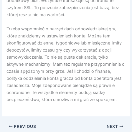
dodatkowy plus. Wszystkie transakcje są ochronione
szyfrem SSL. To poczucie zabezpieczenia jest bazą, bez
której reszta nie ma wartości.
Trzeba wspomnieć o narzędziach odpowiedzialnej gry,
które znajdziemy w ustawieniach konta. Można tam
skonfigurować dzienne, tygodniowe lub miesięczne limity
depozytów, limity czasu gry czy wykorzystać z opcji
samowykluczenia. To nie są puste deklaracje, tylko
aktywne mechanizmy. Mam też regularne przypomnienia o
czasie spędzonym przy grze. Jeśli chodzi o finanse,
polityka oddzielenia konta gracza od konta operatora jest
zasadnicza. Moje zdeponowane pieniądze są prawnie
ochronione. Te wszystkie elementy budują siatkę
bezpieczeństwa, która umożliwia mi grać ze spokojem.
PREVIOUS
NEXT