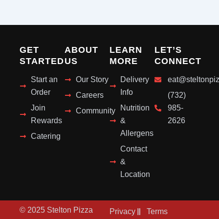
GET
ABOUT
LEARN
LET’S
STARTED
US
MORE
CONNECT
Start an
Our Story
Delivery
eat@steltonpi
Order
Info
Careers
(732)
Join
Nutrition
985-
Community
Rewards
&
2626
Allergens
Catering
Contact
&
Location
© 2025 Stelton Pizza
Privacy
Terms