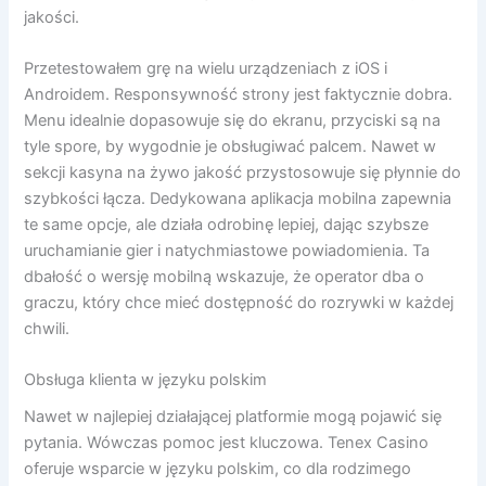
jakości.
Przetestowałem grę na wielu urządzeniach z iOS i
Androidem. Responsywność strony jest faktycznie dobra.
Menu idealnie dopasowuje się do ekranu, przyciski są na
tyle spore, by wygodnie je obsługiwać palcem. Nawet w
sekcji kasyna na żywo jakość przystosowuje się płynnie do
szybkości łącza. Dedykowana aplikacja mobilna zapewnia
te same opcje, ale działa odrobinę lepiej, dając szybsze
uruchamianie gier i natychmiastowe powiadomienia. Ta
dbałość o wersję mobilną wskazuje, że operator dba o
graczu, który chce mieć dostępność do rozrywki w każdej
chwili.
Obsługa klienta w języku polskim
Nawet w najlepiej działającej platformie mogą pojawić się
pytania. Wówczas pomoc jest kluczowa. Tenex Casino
oferuje wsparcie w języku polskim, co dla rodzimego