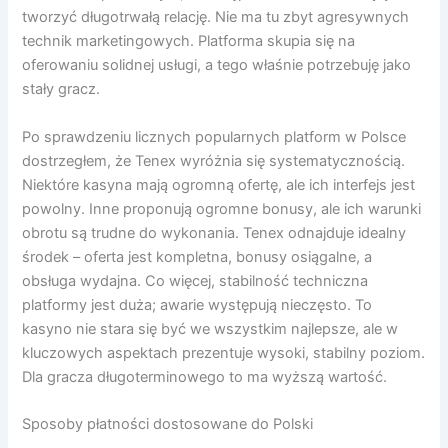
tworzyć długotrwałą relację. Nie ma tu zbyt agresywnych
technik marketingowych. Platforma skupia się na
oferowaniu solidnej usługi, a tego właśnie potrzebuję jako
stały gracz.
Po sprawdzeniu licznych popularnych platform w Polsce
dostrzegłem, że Tenex wyróżnia się systematycznością.
Niektóre kasyna mają ogromną ofertę, ale ich interfejs jest
powolny. Inne proponują ogromne bonusy, ale ich warunki
obrotu są trudne do wykonania. Tenex odnajduje idealny
środek – oferta jest kompletna, bonusy osiągalne, a
obsługa wydajna. Co więcej, stabilność techniczna
platformy jest duża; awarie występują nieczęsto. To
kasyno nie stara się być we wszystkim najlepsze, ale w
kluczowych aspektach prezentuje wysoki, stabilny poziom.
Dla gracza długoterminowego to ma wyższą wartość.
Sposoby płatności dostosowane do Polski