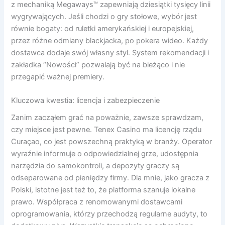
z mechaniką Megaways™ zapewniają dziesiątki tysięcy linii
wygrywających. Jeśli chodzi o gry stołowe, wybór jest
równie bogaty: od ruletki amerykańskiej i europejskiej,
przez różne odmiany blackjacka, po pokera wideo. Każdy
dostawca dodaje swój własny styl. System rekomendacji i
zakładka “Nowości” pozwalają być na bieżąco i nie
przegapić ważnej premiery.
Kluczowa kwestia: licencja i zabezpieczenie
Zanim zacząłem grać na poważnie, zawsze sprawdzam,
czy miejsce jest pewne. Tenex Casino ma licencję rządu
Curaçao, co jest powszechną praktyką w branży. Operator
wyraźnie informuje o odpowiedzialnej grze, udostępnia
narzędzia do samokontroli, a depozyty graczy są
odseparowane od pieniędzy firmy. Dla mnie, jako gracza z
Polski, istotne jest też to, że platforma szanuje lokalne
prawo. Współpraca z renomowanymi dostawcami
oprogramowania, którzy przechodzą regularne audyty, to