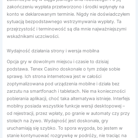
zakończeniu wypłata przetworzono i środki wpłynęły na
konto w deklarowanym terminie. Nigdy nie doświadczyłem
sytuacją bezpodstawnego wstrzymywania wypłaty. Ta
przejrzystość i terminowość są dla mnie najważniejszymi
wskaźnikami uczciwości.
Wydajność działania strony i wersja mobilna
Opcja gry w dowolnym miejscu i czasie to dzisiaj
podstawa. Tenex Casino doskonale o tym zdaje sobie
sprawę. Ich strona internetowa jest w całości
zoptymalizowana pod urządzenia mobilne i działa bez
zarzutu na smartfonach i tabletach. Nie ma konieczności
pobierania aplikacji, choć taka alternatywa istnieje. Interfejs
mobilny posiada wszystkie funkcje wersji desktopowej –
od rejestracji, przez wpłaty, po granie w automaty czy przy
stołach na żywo. Wydajność jest doskonała, gry
uruchamiają się szybko. To spora wygoda, bo jestem w
stanie kontynuować rozgrywkę w podróży, nie traciąc na