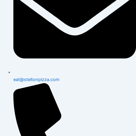
eat@steltonpizza.com