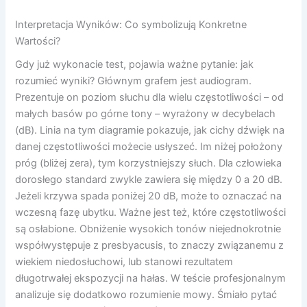
Interpretacja Wyników: Co symbolizują Konkretne
Wartości?
Gdy już wykonacie test, pojawia ważne pytanie: jak
rozumieć wyniki? Głównym grafem jest audiogram.
Prezentuje on poziom słuchu dla wielu częstotliwości – od
małych basów po górne tony – wyrażony w decybelach
(dB). Linia na tym diagramie pokazuje, jak cichy dźwięk na
danej częstotliwości możecie usłyszeć. Im niżej położony
próg (bliżej zera), tym korzystniejszy słuch. Dla człowieka
dorosłego standard zwykle zawiera się między 0 a 20 dB.
Jeżeli krzywa spada poniżej 20 dB, może to oznaczać na
wczesną fazę ubytku. Ważne jest też, które częstotliwości
są osłabione. Obniżenie wysokich tonów niejednokrotnie
współwystępuje z presbyacusis, to znaczy związanemu z
wiekiem niedosłuchowi, lub stanowi rezultatem
długotrwałej ekspozycji na hałas. W teście profesjonalnym
analizuje się dodatkowo rozumienie mowy. Śmiało pytać