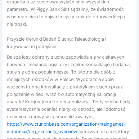
eksperta o szczegółowe wyjaśnienie wszystkich
parametru. W Piggy Bank Slot sądzimy, że świadomość
własnego ciała to najważniejszy krok do odpowiedniej o
nie troski.
Przyszłe kierunki Badań Słuchu: Teleaudiologia i
Indywidualne podejście
Dalsze losy ochrony słuchu zapowiada się w ciekawych
barwach. Teleaudiologia, czyli zdalne konsultacje i badania,
staje się coraz popularniejsza. To istotne dla osób z
mniejszych ośrodków w Polsce. Wyobraźcie sobie
wszechstronną konsultację z protetykiem słuchu przez
połączenie wideo, wraz z o automatyczną kalibrację
aparatu! Kolejny trend to personalizacja. Testy słuchu będą
systematycznie oceniać nie tylko ostrość, ale i zdolność
rozumienia mowy w spersonalizowanym,
https://www.crunchbase.com/organization/maingames-
indonesia/org_similarity_overview
cyfrowym szumie, który
odtwarza wasze zwykłe otoczenie. Rozwijane są również