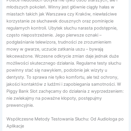
Polsce niedosłuch dotyka nie tylko osób starszych, ale i
młodszych pokoleń. Winny jest głównie ciągły hałas w
miastach takich jak Warszawa czy Kraków, niewłaściwe
korzystanie ze słuchawek dousznych oraz pominięcie
regularnych kontroli. Ubytek słuchu narasta podstępnie,
często niepostrzeżenie. Jego pierwsze oznaki –
podgłaśnianie telewizora, trudności ze zrozumieniem
mowy w gwarze, uczucie zatkania uszu – bywają
lekceważone. Wczesne odkrycie zmian daje jednak duże
możliwości skutecznego działania. Regularne testy słuchu
powinny stać się nawykiem, podobnie jak wizyty u
dentysty. To sprawa nie tylko komfortu, ale też ochrony,
jakości kontaktów z ludźmi i zapobiegania samotności. W
Piggy Bank Slot zachęcamy do działania z wyprzedzeniem:
nie zwlekajmy na poważne kłopoty, postępujmy
prewencyjnie.
Współczesne Metody Testowania Słuchu: Od Audiologa po
Aplikacje