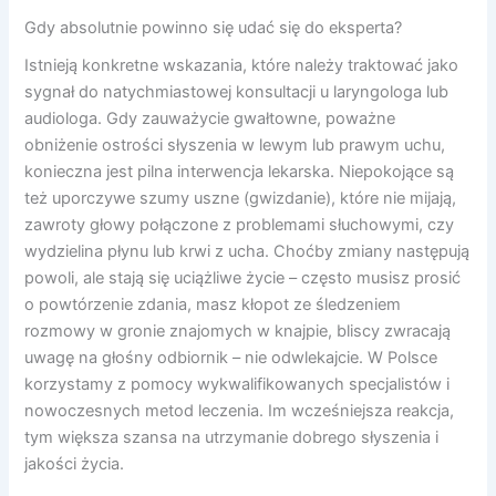
Gdy absolutnie powinno się udać się do eksperta?
Istnieją konkretne wskazania, które należy traktować jako
sygnał do natychmiastowej konsultacji u laryngologa lub
audiologa. Gdy zauważycie gwałtowne, poważne
obniżenie ostrości słyszenia w lewym lub prawym uchu,
konieczna jest pilna interwencja lekarska. Niepokojące są
też uporczywe szumy uszne (gwizdanie), które nie mijają,
zawroty głowy połączone z problemami słuchowymi, czy
wydzielina płynu lub krwi z ucha. Choćby zmiany następują
powoli, ale stają się uciążliwe życie – często musisz prosić
o powtórzenie zdania, masz kłopot ze śledzeniem
rozmowy w gronie znajomych w knajpie, bliscy zwracają
uwagę na głośny odbiornik – nie odwlekajcie. W Polsce
korzystamy z pomocy wykwalifikowanych specjalistów i
nowoczesnych metod leczenia. Im wcześniejsza reakcja,
tym większa szansa na utrzymanie dobrego słyszenia i
jakości życia.