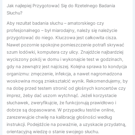
Jak najlepiej Przygotować Się do Rzetelnego Badania
Słuchu?
Aby rezultat badania słuchu – amatorskiego czy
profesjonalnego – był miarodajny, należy się należycie
przygotować do niego. Kluczowa jest całkowita cisza.
Nawet pozornie spokojne pomieszczenie potrafi skrywać
szum lodówki, komputera czy ulicy. Znajdźcie najbardziej
wyciszony pokój w domu i wykonajcie test w godzinach,
gdy na zewnątrz jest najciszej. Kolejna sprawa to kondycja
organizmu: zmęczenie, infekcja, a nawet nagromadzona
woskowina mogą zniekształcić wynik. Rekomendujemy, by
na dobę przed testem stronić od głośnych koncertów czy
imprez, żeby dać uszom wytchnąć. Jeżeli korzystacie
słuchawek, zweryfikujcie, że funkcjonują prawidłowo i
dobrze są dopasowane. W przypadku testów online,
zarezerwujcie chwilę na kalibrację głośności według
instrukcji. Podejdźcie na poważnie, a uzyskacie przydatną,
orientacyjną wiedzę o stanie swojego słuchu.