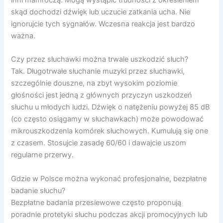
inni mamroczą. Mogą wystąpić trudności z określeniem
skąd dochodzi dźwięk lub uczucie zatkania ucha. Nie
ignorujcie tych sygnałów. Wczesna reakcja jest bardzo
ważna.
Czy przez słuchawki można trwale uszkodzić słuch?
Tak. Długotrwałe słuchanie muzyki przez słuchawki,
szczególnie douszne, na zbyt wysokim poziomie
głośności jest jedną z głównych przyczyn uszkodzeń
słuchu u młodych ludzi. Dźwięk o natężeniu powyżej 85 dB
(co często osiągamy w słuchawkach) może powodować
mikrouszkodzenia komórek słuchowych. Kumulują się one
z czasem. Stosujcie zasadę 60/60 i dawajcie uszom
regularne przerwy.
Gdzie w Polsce można wykonać profesjonalne, bezpłatne
badanie słuchu?
Bezpłatne badania przesiewowe często proponują
poradnie protetyki słuchu podczas akcji promocyjnych lub