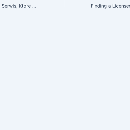
Slotsdj Casino to Serwis, Które Niezmiennie Stawia Sobie na Najważniejszym Miejscu Klientów z Polski