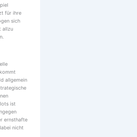
piel
 für ihre
ögen sich
 allzu
n.
elle
d kommt
d allgemein
strategische
inen
ots ist
ingegen
er ernsthafte
abei nicht