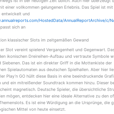
rwegs ist in der heutigen Zeit üblich. Auch hier überzeugt d
mit einer vollkommen gelungenen Erlebnis. Das Spiel ist m
 entwickelt und
w.annualreports.com/HostedData/AnnualReportArchive/c
passt sich an
tion klassischer Slots im zeitgemäßen Gewand
ker Slot vereint spielend Vergangenheit und Gegenwart. Das
en ikonischen Dreireihen-Aufbau und vertraute Symbole wi
Siebenen. Das ist ein direkter Griff in die Mottenkiste der
en Spielautomaten aus deutschen Spielhallen. Aber hier lie
ler Play’n GO hüllt diese Basis in eine beeindruckende Graf
 und ein mitreißender Soundtrack kommen hinzu. Dieser b
scheint magnetisch. Deutsche Spieler, die übersichtliche St
en mögen, entdecken hier eine ideale Alternative zu den of
 Themenslots. Es ist eine Würdigung an die Ursprünge, die g
ogischen Mittel von heute einsetzt.