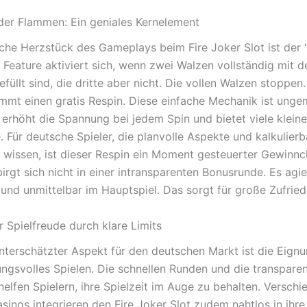
der Flammen: Ein geniales Kernelement
iche Herzstück des Gameplays beim Fire Joker Slot ist der 
s Feature aktiviert sich, wenn zwei Walzen vollständig mit d
üllt sind, die dritte aber nicht. Die vollen Walzen stoppen.
mt einen gratis Respin. Diese einfache Mechanik ist unge
e erhöht die Spannung bei jedem Spin und bietet viele kleine
 Für deutsche Spieler, die planvolle Aspekte und kalkulierb
 wissen, ist dieser Respin ein Moment gesteuerter Gewinn
irgt sich nicht in einer intransparenten Bonusrunde. Es agie
 und unmittelbar im Hauptspiel. Das sorgt für große Zufried
r Spielfreude durch klare Limits
unterschätzter Aspekt für den deutschen Markt ist die Eignu
ngsvolles Spielen. Die schnellen Runden und die transpare
elfen Spielern, ihre Spielzeit im Auge zu behalten. Verschi
sinos integrieren den Fire Joker Slot zudem nahtlos in ihre