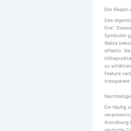
Der Respin 
Das eigentl
Fire”. Diese
Symbolen gef
Walze bekom
effektiv. Si
Höhepunkte.
zu schätzen
Feature verb
transparent
Nachhaltige
Ein häufig 
verantwortu
Anordnung h
deutsche Ca