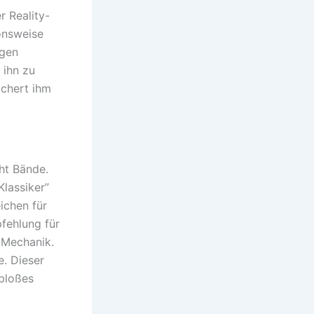
r Reality-
onsweise
ngen
 ihn zu
ichert ihm
ht Bände.
Klassiker”
ichen für
fehlung für
e Mechanik.
e. Dieser
 bloßes