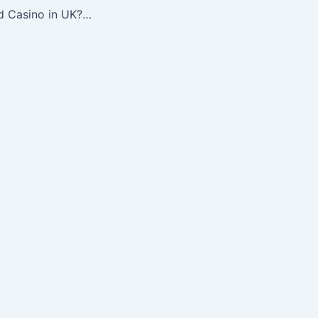
Finding a Licensed Casino in UK? Xtraspin Casino serves as the Answer