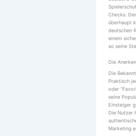
Spielerschu
Checks. Der
überhaupt k
deutschen R
einem siche
so seine St
Die Anerken
Die Bekannt
Praktisch je
oder “Favori
seine Popul
Einsteiger 
Die Nutzer 
authentische
Marketing e