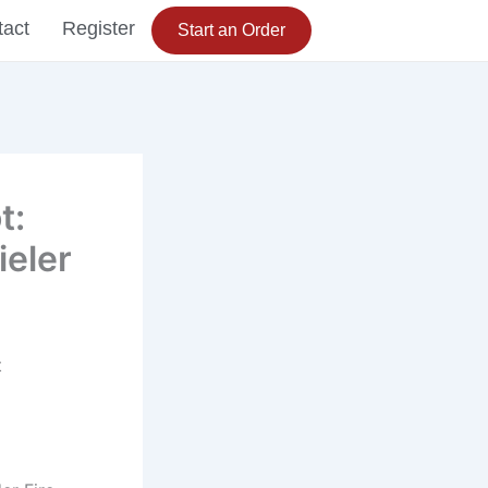
tact
Register
Start an Order
t:
ieler
t