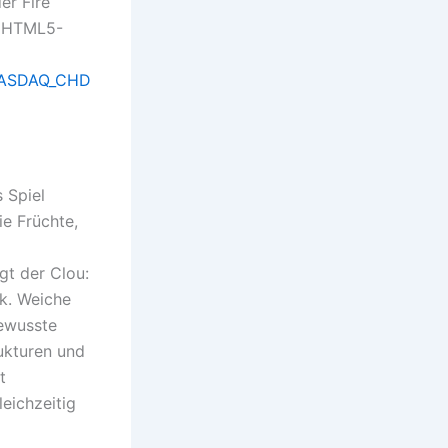
er Fire
it HTML5-
/NASDAQ_CHD
 Spiel
e Früchte,
gt der Clou:
ik. Weiche
ewusste
rukturen und
t
leichzeitig