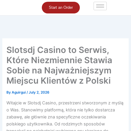
Skip
Start an Order
to
content
Slotsdj Casino to Serwis,
Które Niezmiennie Stawia
Sobie na Najważniejszym
Miejscu Klientów z Polski
By
Aguirgui
/
July 2, 2026
Witajcie w Slotsdj Casino, przestrzeni stworzonym z myślą
o Was. Stanowimy platformą, która nie tylko dostarcza
zabawę, ale głównie zna specyficzne oczekiwania
polskiego użytkownika. Od rodzimych sposobów
transakcji po najchętniej wybierane gry skrojone do