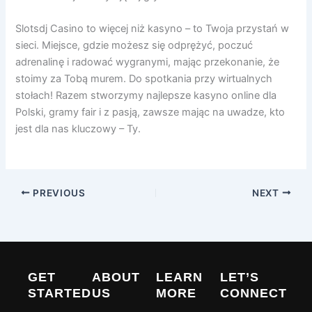
Slotsdj Casino to więcej niż kasyno – to Twoja przystań w
sieci. Miejsce, gdzie możesz się odprężyć, poczuć
adrenalinę i radować wygranymi, mając przekonanie, że
stoimy za Tobą murem. Do spotkania przy wirtualnych
stołach! Razem stworzymy najlepsze kasyno online dla
Polski, gramy fair i z pasją, zawsze mając na uwadze, kto
jest dla nas kluczowy – Ty.
PREVIOUS
NEXT
GET
ABOUT
LEARN
LET’S
STARTED
US
MORE
CONNECT